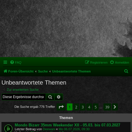
FAQ
Registrieren
Anmelden
S
Foren-Übersicht
Suche
Unbeantwortete Themen
u
Unbeantwortete Themen
c
Zur erweiterten Suche
h
Suche
Erweiterte Suche
e
Seite
1
von
39
1
2
3
4
5
39
Nächst
Die Suche ergab 776 Treffer
…
Themen
Mondo Bizarr 35mm Weekender XII - 05.03. bis 07.03.2027
Letzter Beitrag von
Deewani
«
Mo 06.07.2026, 09:30