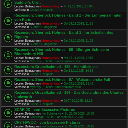
Saddler's Croft
Letzter Beitrag von
MonsterAsyl
«
Fr 12.12.2025, 16:06
Verfasst in
Grusel-Hörspiele
Rezension: Sherlock Holmes - Band 2 - Der Lumpensammler
von Paris
Letzter Beitrag von
MonsterAsyl
«
Do 04.12.2025, 11:26
Verfasst in
Bücher & Magazine
Rezension: Sherlock Holmes - Band 1 - Im Schatten des
Rippers
Letzter Beitrag von
MonsterAsyl
«
Do 04.12.2025, 11:25
Verfasst in
Bücher & Magazine
Rezension: Sherlock Holmes - 68 - Blutiger Schnee in
Bloomsbury Hill
Letzter Beitrag von
MonsterAsyl
«
Mo 17.11.2025, 12:56
Verfasst in
Mystery-, Thriller- und Krimihörspiele
Rezension: Gruselkabinett - 195 - Heimtückisch
Letzter Beitrag von
MonsterAsyl
«
Do 13.11.2025, 14:58
Verfasst in
Grusel-Hörspiele
Rezension: Sherlock Holmes - 67 - Watsons erster Fall
Letzter Beitrag von
MonsterAsyl
«
Do 09.10.2025, 13:42
Verfasst in
Mystery-, Thriller- und Krimihörspiele
Rezension: Gruselkabinett - 194 - Das Geständnis des Charles
Linkworth
Letzter Beitrag von
MonsterAsyl
«
Di 07.10.2025, 12:23
Verfasst in
Grusel-Hörspiele
SCAR 3D - von Excessive Pictures
Letzter Beitrag von
Ivo Scheloske
«
So 21.09.2025, 10:05
Verfasst in
Silberlinge: DVDs, Laserdiscs & VCDs
CRY HAVOC - von Excessive Pictures
Letzter Beitrag von
Ivo Scheloske
«
So 04.05.2025, 10:15