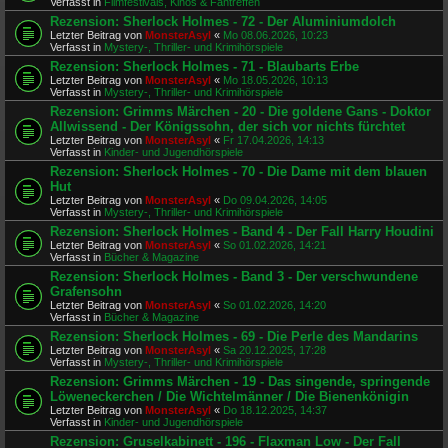
Verfasst in
Filmfestivals, Kinos & Fantreffen
Rezension: Sherlock Holmes - 72 - Der Aluminiumdolch
Letzter Beitrag von
MonsterAsyl
«
Mo 08.06.2026, 10:23
Verfasst in
Mystery-, Thriller- und Krimihörspiele
Rezension: Sherlock Holmes - 71 - Blaubarts Erbe
Letzter Beitrag von
MonsterAsyl
«
Mo 18.05.2026, 10:13
Verfasst in
Mystery-, Thriller- und Krimihörspiele
Rezension: Grimms Märchen - 20 - Die goldene Gans - Doktor
Allwissend - Der Königssohn, der sich vor nichts fürchtet
Letzter Beitrag von
MonsterAsyl
«
Fr 17.04.2026, 14:13
Verfasst in
Kinder- und Jugendhörspiele
Rezension: Sherlock Holmes - 70 - Die Dame mit dem blauen
Hut
Letzter Beitrag von
MonsterAsyl
«
Do 09.04.2026, 14:05
Verfasst in
Mystery-, Thriller- und Krimihörspiele
Rezension: Sherlock Holmes - Band 4 - Der Fall Harry Houdini
Letzter Beitrag von
MonsterAsyl
«
So 01.02.2026, 14:21
Verfasst in
Bücher & Magazine
Rezension: Sherlock Holmes - Band 3 - Der verschwundene
Grafensohn
Letzter Beitrag von
MonsterAsyl
«
So 01.02.2026, 14:20
Verfasst in
Bücher & Magazine
Rezension: Sherlock Holmes - 69 - Die Perle des Mandarins
Letzter Beitrag von
MonsterAsyl
«
Sa 20.12.2025, 17:28
Verfasst in
Mystery-, Thriller- und Krimihörspiele
Rezension: Grimms Märchen - 19 - Das singende, springende
Löweneckerchen / Die Wichtelmänner / Die Bienenkönigin
Letzter Beitrag von
MonsterAsyl
«
Do 18.12.2025, 14:37
Verfasst in
Kinder- und Jugendhörspiele
Rezension: Gruselkabinett - 196 - Flaxman Low - Der Fall