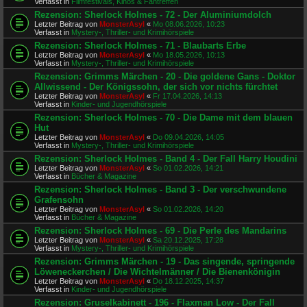
Verfasst in
Filmfestivals, Kinos & Fantreffen
Rezension: Sherlock Holmes - 72 - Der Aluminiumdolch
Letzter Beitrag von
MonsterAsyl
«
Mo 08.06.2026, 10:23
Verfasst in
Mystery-, Thriller- und Krimihörspiele
Rezension: Sherlock Holmes - 71 - Blaubarts Erbe
Letzter Beitrag von
MonsterAsyl
«
Mo 18.05.2026, 10:13
Verfasst in
Mystery-, Thriller- und Krimihörspiele
Rezension: Grimms Märchen - 20 - Die goldene Gans - Doktor
Allwissend - Der Königssohn, der sich vor nichts fürchtet
Letzter Beitrag von
MonsterAsyl
«
Fr 17.04.2026, 14:13
Verfasst in
Kinder- und Jugendhörspiele
Rezension: Sherlock Holmes - 70 - Die Dame mit dem blauen
Hut
Letzter Beitrag von
MonsterAsyl
«
Do 09.04.2026, 14:05
Verfasst in
Mystery-, Thriller- und Krimihörspiele
Rezension: Sherlock Holmes - Band 4 - Der Fall Harry Houdini
Letzter Beitrag von
MonsterAsyl
«
So 01.02.2026, 14:21
Verfasst in
Bücher & Magazine
Rezension: Sherlock Holmes - Band 3 - Der verschwundene
Grafensohn
Letzter Beitrag von
MonsterAsyl
«
So 01.02.2026, 14:20
Verfasst in
Bücher & Magazine
Rezension: Sherlock Holmes - 69 - Die Perle des Mandarins
Letzter Beitrag von
MonsterAsyl
«
Sa 20.12.2025, 17:28
Verfasst in
Mystery-, Thriller- und Krimihörspiele
Rezension: Grimms Märchen - 19 - Das singende, springende
Löweneckerchen / Die Wichtelmänner / Die Bienenkönigin
Letzter Beitrag von
MonsterAsyl
«
Do 18.12.2025, 14:37
Verfasst in
Kinder- und Jugendhörspiele
Rezension: Gruselkabinett - 196 - Flaxman Low - Der Fall