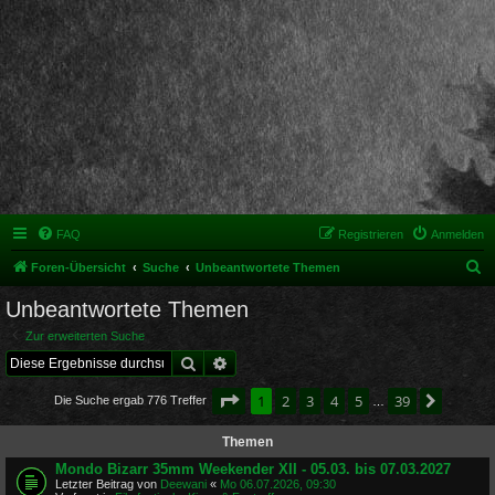
FAQ
Registrieren
Anmelden
S
Foren-Übersicht
Suche
Unbeantwortete Themen
u
Unbeantwortete Themen
c
Zur erweiterten Suche
h
Suche
Erweiterte Suche
e
Seite
1
von
39
1
2
3
4
5
39
Nächst
Die Suche ergab 776 Treffer
…
Themen
Mondo Bizarr 35mm Weekender XII - 05.03. bis 07.03.2027
Letzter Beitrag von
Deewani
«
Mo 06.07.2026, 09:30