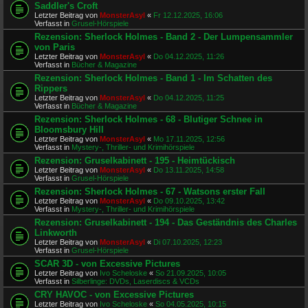
Saddler's Croft
Letzter Beitrag von
MonsterAsyl
«
Fr 12.12.2025, 16:06
Verfasst in
Grusel-Hörspiele
Rezension: Sherlock Holmes - Band 2 - Der Lumpensammler
von Paris
Letzter Beitrag von
MonsterAsyl
«
Do 04.12.2025, 11:26
Verfasst in
Bücher & Magazine
Rezension: Sherlock Holmes - Band 1 - Im Schatten des
Rippers
Letzter Beitrag von
MonsterAsyl
«
Do 04.12.2025, 11:25
Verfasst in
Bücher & Magazine
Rezension: Sherlock Holmes - 68 - Blutiger Schnee in
Bloomsbury Hill
Letzter Beitrag von
MonsterAsyl
«
Mo 17.11.2025, 12:56
Verfasst in
Mystery-, Thriller- und Krimihörspiele
Rezension: Gruselkabinett - 195 - Heimtückisch
Letzter Beitrag von
MonsterAsyl
«
Do 13.11.2025, 14:58
Verfasst in
Grusel-Hörspiele
Rezension: Sherlock Holmes - 67 - Watsons erster Fall
Letzter Beitrag von
MonsterAsyl
«
Do 09.10.2025, 13:42
Verfasst in
Mystery-, Thriller- und Krimihörspiele
Rezension: Gruselkabinett - 194 - Das Geständnis des Charles
Linkworth
Letzter Beitrag von
MonsterAsyl
«
Di 07.10.2025, 12:23
Verfasst in
Grusel-Hörspiele
SCAR 3D - von Excessive Pictures
Letzter Beitrag von
Ivo Scheloske
«
So 21.09.2025, 10:05
Verfasst in
Silberlinge: DVDs, Laserdiscs & VCDs
CRY HAVOC - von Excessive Pictures
Letzter Beitrag von
Ivo Scheloske
«
So 04.05.2025, 10:15