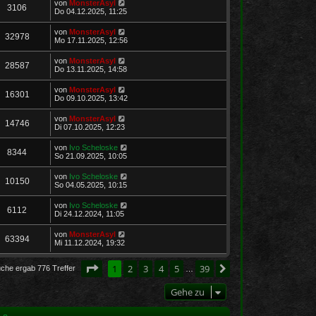
von
MonsterAsyl
3106
Do 04.12.2025, 11:25
von
MonsterAsyl
32978
Mo 17.11.2025, 12:56
von
MonsterAsyl
28587
Do 13.11.2025, 14:58
von
MonsterAsyl
16301
Do 09.10.2025, 13:42
von
MonsterAsyl
14746
Di 07.10.2025, 12:23
von
Ivo Scheloske
8344
So 21.09.2025, 10:05
von
Ivo Scheloske
10150
So 04.05.2025, 10:15
von
Ivo Scheloske
6112
Di 24.12.2024, 11:05
von
MonsterAsyl
63394
Mi 11.12.2024, 19:32
Seite
1
von
39
1
2
3
4
5
39
Nächste
uche ergab 776 Treffer
…
Gehe zu