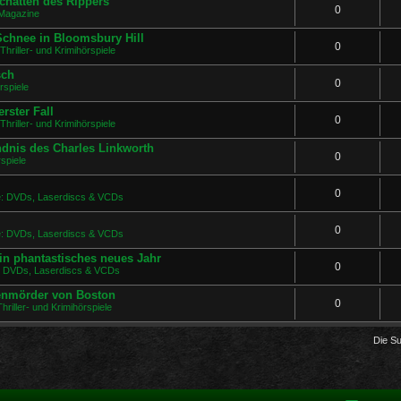
chatten des Rippers
0
Magazine
 Schnee in Bloomsbury Hill
0
Thriller- und Krimihörspiele
sch
0
rspiele
rster Fall
0
Thriller- und Krimihörspiele
ndnis des Charles Linkworth
0
spiele
0
ge: DVDs, Laserdiscs & VCDs
0
ge: DVDs, Laserdiscs & VCDs
in phantastisches neues Jahr
0
e: DVDs, Laserdiscs & VCDs
uenmörder von Boston
0
hriller- und Krimihörspiele
Die S