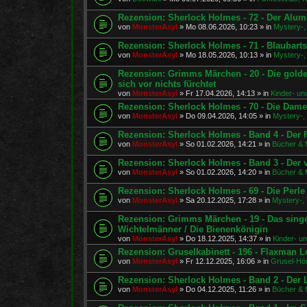
Rezension: Sherlock Holmes - 72 - Der Alu
von
MonsterAsyl
»
Mo 08.06.2026, 10:23
» in
Mystery-, 
Rezension: Sherlock Holmes - 71 - Blaubart
von
MonsterAsyl
»
Mo 18.05.2026, 10:13
» in
Mystery-, 
Rezension: Grimms Märchen - 20 - Die golde
sich vor nichts fürchtet
von
MonsterAsyl
»
Fr 17.04.2026, 14:13
» in
Kinder- un
Rezension: Sherlock Holmes - 70 - Die Dam
von
MonsterAsyl
»
Do 09.04.2026, 14:05
» in
Mystery-, 
Rezension: Sherlock Holmes - Band 4 - Der F
von
MonsterAsyl
»
So 01.02.2026, 14:21
» in
Bücher & 
Rezension: Sherlock Holmes - Band 3 - Der
von
MonsterAsyl
»
So 01.02.2026, 14:20
» in
Bücher & 
Rezension: Sherlock Holmes - 69 - Die Perl
von
MonsterAsyl
»
Sa 20.12.2025, 17:28
» in
Mystery-, 
Rezension: Grimms Märchen - 19 - Das sing
Wichtelmänner / Die Bienenkönigin
von
MonsterAsyl
»
Do 18.12.2025, 14:37
» in
Kinder- u
Rezension: Gruselkabinett - 196 - Flaxman Lo
von
MonsterAsyl
»
Fr 12.12.2025, 16:06
» in
Grusel-Hör
Rezension: Sherlock Holmes - Band 2 - De
von
MonsterAsyl
»
Do 04.12.2025, 11:26
» in
Bücher & 