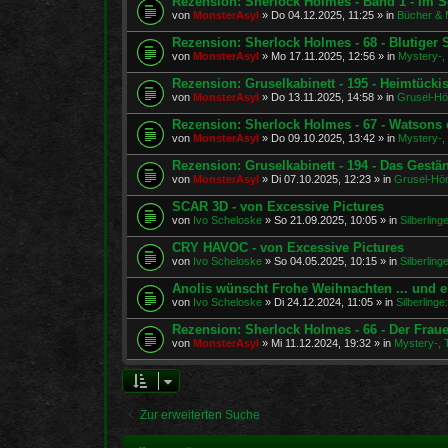
Rezension: Sherlock Holmes - Band 1 - Im S
von
MonsterAsyl
»
Do 04.12.2025, 11:25
» in
Bücher & 
Rezension: Sherlock Holmes - 68 - Blutiger
von
MonsterAsyl
»
Mo 17.11.2025, 12:56
» in
Mystery-, 
Rezension: Gruselkabinett - 195 - Heimtücki
von
MonsterAsyl
»
Do 13.11.2025, 14:58
» in
Grusel-Hö
Rezension: Sherlock Holmes - 67 - Watsons e
von
MonsterAsyl
»
Do 09.10.2025, 13:42
» in
Mystery-, 
Rezension: Gruselkabinett - 194 - Das Gestä
von
MonsterAsyl
»
Di 07.10.2025, 12:23
» in
Grusel-Hör
SCAR 3D - von Excessive Pictures
von
Ivo Scheloske
»
So 21.09.2025, 10:05
» in
Silberlin
CRY HAVOC - von Excessive Pictures
von
Ivo Scheloske
»
So 04.05.2025, 10:15
» in
Silberlin
Anolis wünscht Frohe Weihnachten ... und e
von
Ivo Scheloske
»
Di 24.12.2024, 11:05
» in
Silberling
Rezension: Sherlock Holmes - 66 - Der Fra
von
MonsterAsyl
»
Mi 11.12.2024, 19:32
» in
Mystery-, T
Zur erweiterten Suche