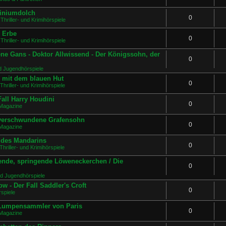
miniumdolch
0
Thriller- und Krimihörspiele
s Erbe
0
Thriller- und Krimihörspiele
ne Gans - Doktor Allwissend - Der Königssohn, der
0
d Jugendhörspiele
e mit dem blauen Hut
0
Thriller- und Krimihörspiele
all Harry Houdini
0
Magazine
 verschwundene Grafensohn
0
Magazine
e des Mandarins
0
Thriller- und Krimihörspiele
ende, springende Löweneckerchen / Die
0
nd Jugendhörspiele
w - Der Fall Saddler's Croft
0
spiele
r Lumpensammler von Paris
0
Magazine