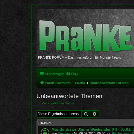
PRANKE FORUM – Das Internetforum für Monsterfreaks
Schnellzugriff
FAQ
Foren-Übersicht
Suche
Unbeantwortete Themen
Unbeantwortete Themen
Zur erweiterten Suche
Suche
Erweiterte Suche
THEMEN
Mondo Bizarr 35mm Weekender XII - 05.03. b
von
Deewani
»
Mo 06.07.2026, 09:30
» in
Filmfestivals, 