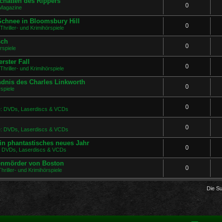
chatten des Rippers
0
Magazine
 Schnee in Bloomsbury Hill
0
Thriller- und Krimihörspiele
sch
0
rspiele
rster Fall
0
Thriller- und Krimihörspiele
ndnis des Charles Linkworth
0
spiele
0
ge: DVDs, Laserdiscs & VCDs
0
ge: DVDs, Laserdiscs & VCDs
in phantastisches neues Jahr
0
e: DVDs, Laserdiscs & VCDs
uenmörder von Boston
0
hriller- und Krimihörspiele
Die S