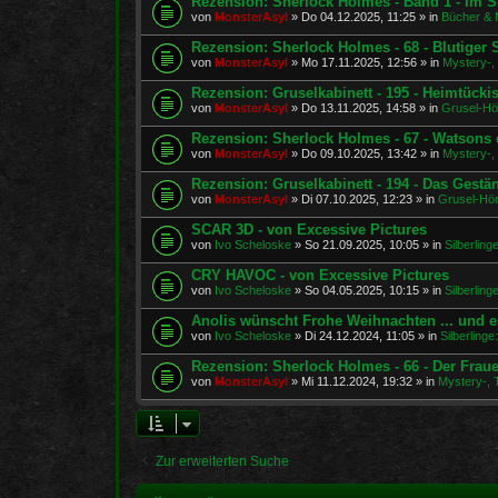
Rezension: Sherlock Holmes - Band 1 - Im S
von
MonsterAsyl
»
Do 04.12.2025, 11:25
» in
Bücher & 
Rezension: Sherlock Holmes - 68 - Blutiger
von
MonsterAsyl
»
Mo 17.11.2025, 12:56
» in
Mystery-, 
Rezension: Gruselkabinett - 195 - Heimtücki
von
MonsterAsyl
»
Do 13.11.2025, 14:58
» in
Grusel-Hö
Rezension: Sherlock Holmes - 67 - Watsons e
von
MonsterAsyl
»
Do 09.10.2025, 13:42
» in
Mystery-, 
Rezension: Gruselkabinett - 194 - Das Gestä
von
MonsterAsyl
»
Di 07.10.2025, 12:23
» in
Grusel-Hör
SCAR 3D - von Excessive Pictures
von
Ivo Scheloske
»
So 21.09.2025, 10:05
» in
Silberlin
CRY HAVOC - von Excessive Pictures
von
Ivo Scheloske
»
So 04.05.2025, 10:15
» in
Silberlin
Anolis wünscht Frohe Weihnachten ... und e
von
Ivo Scheloske
»
Di 24.12.2024, 11:05
» in
Silberling
Rezension: Sherlock Holmes - 66 - Der Fra
von
MonsterAsyl
»
Mi 11.12.2024, 19:32
» in
Mystery-, T
Zur erweiterten Suche