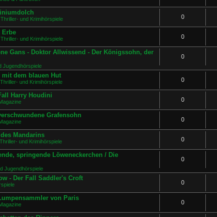
miniumdolch
0
Thriller- und Krimihörspiele
s Erbe
0
Thriller- und Krimihörspiele
ne Gans - Doktor Allwissend - Der Königssohn, der
0
d Jugendhörspiele
e mit dem blauen Hut
0
Thriller- und Krimihörspiele
all Harry Houdini
0
Magazine
 verschwundene Grafensohn
0
Magazine
e des Mandarins
0
Thriller- und Krimihörspiele
ende, springende Löweneckerchen / Die
0
nd Jugendhörspiele
w - Der Fall Saddler's Croft
0
spiele
r Lumpensammler von Paris
0
Magazine