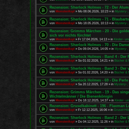
Rezension: Sherlock Holmes - 72 - Der Alu
von
MonsterAsyl
»
Mo 08.06.2026, 10:23
» in
Mystery-, 
Rezension: Sherlock Holmes - 71 - Blaubart
von
MonsterAsyl
»
Mo 18.05.2026, 10:13
» in
Mystery-, 
Rezension: Grimms Märchen - 20 - Die golde
sich vor nichts fürchtet
von
MonsterAsyl
»
Fr 17.04.2026, 14:13
» in
Kinder- un
Rezension: Sherlock Holmes - 70 - Die Dam
von
MonsterAsyl
»
Do 09.04.2026, 14:05
» in
Mystery-, 
Rezension: Sherlock Holmes - Band 4 - Der F
von
MonsterAsyl
»
So 01.02.2026, 14:21
» in
Bücher & 
Rezension: Sherlock Holmes - Band 3 - Der
von
MonsterAsyl
»
So 01.02.2026, 14:20
» in
Bücher & 
Rezension: Sherlock Holmes - 69 - Die Perl
von
MonsterAsyl
»
Sa 20.12.2025, 17:28
» in
Mystery-, 
Rezension: Grimms Märchen - 19 - Das sing
Wichtelmänner / Die Bienenkönigin
von
MonsterAsyl
»
Do 18.12.2025, 14:37
» in
Kinder- u
Rezension: Gruselkabinett - 196 - Flaxman Lo
von
MonsterAsyl
»
Fr 12.12.2025, 16:06
» in
Grusel-Hör
Rezension: Sherlock Holmes - Band 2 - De
von
MonsterAsyl
»
Do 04.12.2025, 11:26
» in
Bücher & 