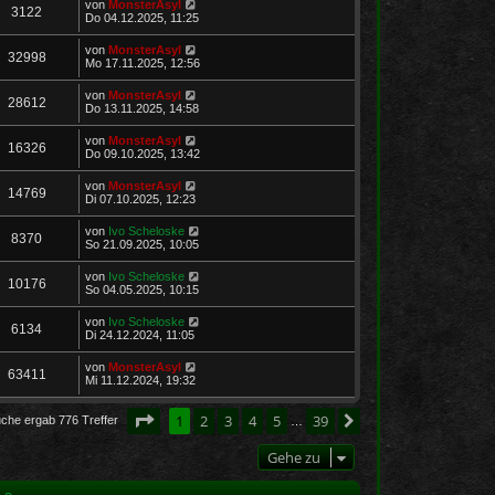
von
MonsterAsyl
3122
Do 04.12.2025, 11:25
von
MonsterAsyl
32998
Mo 17.11.2025, 12:56
von
MonsterAsyl
28612
Do 13.11.2025, 14:58
von
MonsterAsyl
16326
Do 09.10.2025, 13:42
von
MonsterAsyl
14769
Di 07.10.2025, 12:23
von
Ivo Scheloske
8370
So 21.09.2025, 10:05
von
Ivo Scheloske
10176
So 04.05.2025, 10:15
von
Ivo Scheloske
6134
Di 24.12.2024, 11:05
von
MonsterAsyl
63411
Mi 11.12.2024, 19:32
Seite
1
von
39
1
2
3
4
5
39
Nächste
uche ergab 776 Treffer
…
Gehe zu