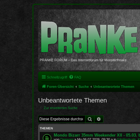
PRANKE FORUM – Das Internetforum für Monsterfreaks
Schnellzugriff
FAQ
Foren-Übersicht
Suche
Unbeantwortete Themen
Unbeantwortete Themen
Zur erweiterten Suche
Suche
Erweiterte Suche
THEMEN
Mondo Bizarr 35mm Weekender XII - 05.03. b
von
Deewani
»
Mo 06.07.2026, 09:30
» in
Filmfestivals, 