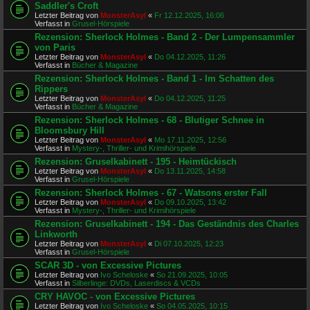
Saddler's Croft
Letzter Beitrag von
MonsterAsyl
«
Fr 12.12.2025, 16:06
Verfasst in
Grusel-Hörspiele
Rezension: Sherlock Holmes - Band 2 - Der Lumpensammler
von Paris
Letzter Beitrag von
MonsterAsyl
«
Do 04.12.2025, 11:26
Verfasst in
Bücher & Magazine
Rezension: Sherlock Holmes - Band 1 - Im Schatten des
Rippers
Letzter Beitrag von
MonsterAsyl
«
Do 04.12.2025, 11:25
Verfasst in
Bücher & Magazine
Rezension: Sherlock Holmes - 68 - Blutiger Schnee in
Bloomsbury Hill
Letzter Beitrag von
MonsterAsyl
«
Mo 17.11.2025, 12:56
Verfasst in
Mystery-, Thriller- und Krimihörspiele
Rezension: Gruselkabinett - 195 - Heimtückisch
Letzter Beitrag von
MonsterAsyl
«
Do 13.11.2025, 14:58
Verfasst in
Grusel-Hörspiele
Rezension: Sherlock Holmes - 67 - Watsons erster Fall
Letzter Beitrag von
MonsterAsyl
«
Do 09.10.2025, 13:42
Verfasst in
Mystery-, Thriller- und Krimihörspiele
Rezension: Gruselkabinett - 194 - Das Geständnis des Charles
Linkworth
Letzter Beitrag von
MonsterAsyl
«
Di 07.10.2025, 12:23
Verfasst in
Grusel-Hörspiele
SCAR 3D - von Excessive Pictures
Letzter Beitrag von
Ivo Scheloske
«
So 21.09.2025, 10:05
Verfasst in
Silberlinge: DVDs, Laserdiscs & VCDs
CRY HAVOC - von Excessive Pictures
Letzter Beitrag von
Ivo Scheloske
«
So 04.05.2025, 10:15