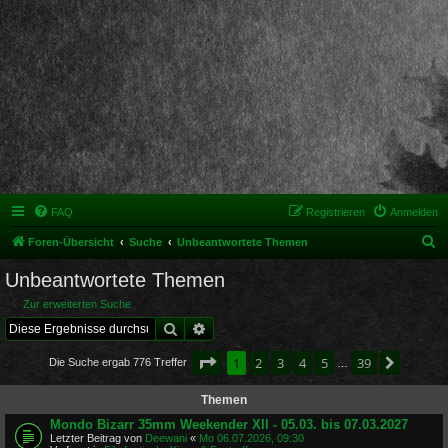
FAQ
Registrieren
Anmelden
S
Foren-Übersicht
Suche
Unbeantwortete Themen
u
Unbeantwortete Themen
c
Zur erweiterten Suche
h
Suche
Erweiterte Suche
e
Seite
1
von
39
1
2
3
4
5
39
Nächst
Die Suche ergab 776 Treffer
…
Themen
Mondo Bizarr 35mm Weekender XII - 05.03. bis 07.03.2027
Letzter Beitrag von
Deewani
«
Mo 06.07.2026, 09:30