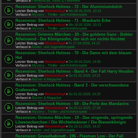
Verfasst in
Filmfestivals, Kinos & Fantreffen
Rezension: Sherlock Holmes - 72 - Der Aluminiumdolch
Letzter Beitrag von
MonsterAsyl
«
Mo 08.06.2026, 10:23
Verfasst in
Mystery-, Thriller- und Krimihörspiele
Rezension: Sherlock Holmes - 71 - Blaubarts Erbe
Letzter Beitrag von
MonsterAsyl
«
Mo 18.05.2026, 10:13
Verfasst in
Mystery-, Thriller- und Krimihörspiele
Rezension: Grimms Märchen - 20 - Die goldene Gans - Doktor
Allwissend - Der Königssohn, der sich vor nichts fürchtet
Letzter Beitrag von
MonsterAsyl
«
Fr 17.04.2026, 14:13
Verfasst in
Kinder- und Jugendhörspiele
Rezension: Sherlock Holmes - 70 - Die Dame mit dem blauen
Hut
Letzter Beitrag von
MonsterAsyl
«
Do 09.04.2026, 14:05
Verfasst in
Mystery-, Thriller- und Krimihörspiele
Rezension: Sherlock Holmes - Band 4 - Der Fall Harry Houdini
Letzter Beitrag von
MonsterAsyl
«
So 01.02.2026, 14:21
Verfasst in
Bücher & Magazine
Rezension: Sherlock Holmes - Band 3 - Der verschwundene
Grafensohn
Letzter Beitrag von
MonsterAsyl
«
So 01.02.2026, 14:20
Verfasst in
Bücher & Magazine
Rezension: Sherlock Holmes - 69 - Die Perle des Mandarins
Letzter Beitrag von
MonsterAsyl
«
Sa 20.12.2025, 17:28
Verfasst in
Mystery-, Thriller- und Krimihörspiele
Rezension: Grimms Märchen - 19 - Das singende, springende
Löweneckerchen / Die Wichtelmänner / Die Bienenkönigin
Letzter Beitrag von
MonsterAsyl
«
Do 18.12.2025, 14:37
Verfasst in
Kinder- und Jugendhörspiele
Rezension: Gruselkabinett - 196 - Flaxman Low - Der Fall