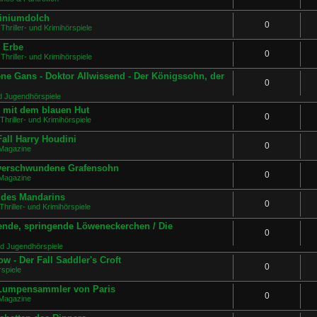
miniumdolch
0
Thriller- und Krimihörspiele
s Erbe
0
Thriller- und Krimihörspiele
ne Gans - Doktor Allwissend - Der Königssohn, der
0
d Jugendhörspiele
e mit dem blauen Hut
0
Thriller- und Krimihörspiele
all Harry Houdini
0
Magazine
 verschwundene Grafensohn
0
Magazine
e des Mandarins
0
Thriller- und Krimihörspiele
ende, springende Löweneckerchen / Die
0
nd Jugendhörspiele
w - Der Fall Saddler's Croft
0
spiele
r Lumpensammler von Paris
0
Magazine