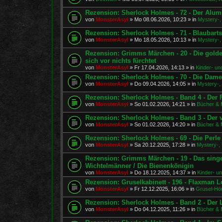
Rezension: Sherlock Holmes - 72 - Der Alu
von
MonsterAsyl
»
Mo 08.06.2026, 10:23
» in
Mystery-, 
Rezension: Sherlock Holmes - 71 - Blaubart
von
MonsterAsyl
»
Mo 18.05.2026, 10:13
» in
Mystery-, 
Rezension: Grimms Märchen - 20 - Die golde
sich vor nichts fürchtet
von
MonsterAsyl
»
Fr 17.04.2026, 14:13
» in
Kinder- un
Rezension: Sherlock Holmes - 70 - Die Dam
von
MonsterAsyl
»
Do 09.04.2026, 14:05
» in
Mystery-, 
Rezension: Sherlock Holmes - Band 4 - Der F
von
MonsterAsyl
»
So 01.02.2026, 14:21
» in
Bücher & 
Rezension: Sherlock Holmes - Band 3 - Der
von
MonsterAsyl
»
So 01.02.2026, 14:20
» in
Bücher & 
Rezension: Sherlock Holmes - 69 - Die Perl
von
MonsterAsyl
»
Sa 20.12.2025, 17:28
» in
Mystery-, 
Rezension: Grimms Märchen - 19 - Das sing
Wichtelmänner / Die Bienenkönigin
von
MonsterAsyl
»
Do 18.12.2025, 14:37
» in
Kinder- u
Rezension: Gruselkabinett - 196 - Flaxman Lo
von
MonsterAsyl
»
Fr 12.12.2025, 16:06
» in
Grusel-Hör
Rezension: Sherlock Holmes - Band 2 - De
von
MonsterAsyl
»
Do 04.12.2025, 11:26
» in
Bücher & 