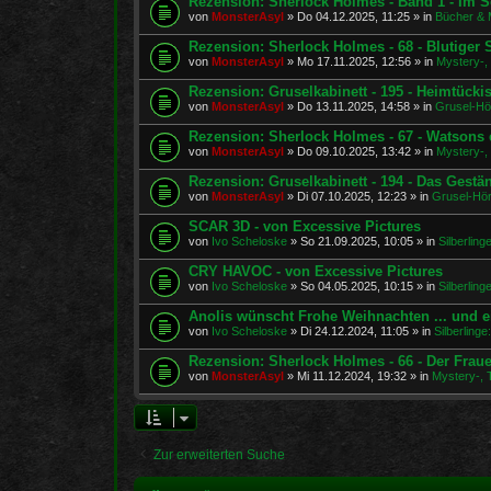
Rezension: Sherlock Holmes - Band 1 - Im S
von
MonsterAsyl
»
Do 04.12.2025, 11:25
» in
Bücher & 
Rezension: Sherlock Holmes - 68 - Blutiger
von
MonsterAsyl
»
Mo 17.11.2025, 12:56
» in
Mystery-, 
Rezension: Gruselkabinett - 195 - Heimtücki
von
MonsterAsyl
»
Do 13.11.2025, 14:58
» in
Grusel-Hö
Rezension: Sherlock Holmes - 67 - Watsons e
von
MonsterAsyl
»
Do 09.10.2025, 13:42
» in
Mystery-, 
Rezension: Gruselkabinett - 194 - Das Gestä
von
MonsterAsyl
»
Di 07.10.2025, 12:23
» in
Grusel-Hör
SCAR 3D - von Excessive Pictures
von
Ivo Scheloske
»
So 21.09.2025, 10:05
» in
Silberlin
CRY HAVOC - von Excessive Pictures
von
Ivo Scheloske
»
So 04.05.2025, 10:15
» in
Silberlin
Anolis wünscht Frohe Weihnachten ... und e
von
Ivo Scheloske
»
Di 24.12.2024, 11:05
» in
Silberling
Rezension: Sherlock Holmes - 66 - Der Fra
von
MonsterAsyl
»
Mi 11.12.2024, 19:32
» in
Mystery-, T
Zur erweiterten Suche