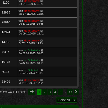
von
MonsterAsyl
3120
Do 04.12.2025, 11:25
von
MonsterAsyl
32995
Mo 17.11.2025, 12:56
von
MonsterAsyl
28610
Do 13.11.2025, 14:58
von
MonsterAsyl
16324
Do 09.10.2025, 13:42
von
MonsterAsyl
14766
Di 07.10.2025, 12:23
von
Ivo Scheloske
8367
So 21.09.2025, 10:05
von
Ivo Scheloske
10175
So 04.05.2025, 10:15
von
Ivo Scheloske
6133
Di 24.12.2024, 11:05
von
MonsterAsyl
63409
Mi 11.12.2024, 19:32
Seite
1
von
39
1
2
3
4
5
39
Nächste
uche ergab 776 Treffer
…
Gehe zu