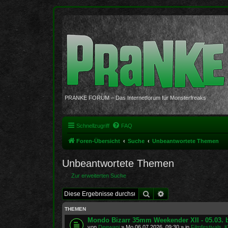
PRANKE FORUM – Das Internetforum für Monsterfreaks
Schnellzugriff
FAQ
Foren-Übersicht
Suche
Unbeantwortete Themen
Unbeantwortete Themen
Zur erweiterten Suche
Suche
Erweiterte Suche
THEMEN
Mondo Bizarr 35mm Weekender XII - 05.03. b
von
Deewani
»
Mo 06.07.2026, 09:30
» in
Filmfestivals, 