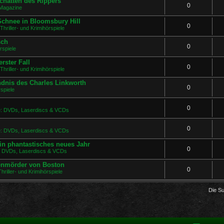
chatten des Rippers
0
Magazine
 Schnee in Bloomsbury Hill
0
Thriller- und Krimihörspiele
sch
0
rspiele
rster Fall
0
Thriller- und Krimihörspiele
ndnis des Charles Linkworth
0
spiele
0
ge: DVDs, Laserdiscs & VCDs
0
ge: DVDs, Laserdiscs & VCDs
in phantastisches neues Jahr
0
e: DVDs, Laserdiscs & VCDs
uenmörder von Boston
0
hriller- und Krimihörspiele
Die S