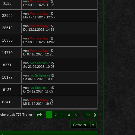
von
MonsterAsyl
3123
Do 04.12.2025, 11:25
von
MonsterAsyl
32999
Mo 17.11.2025, 12:56
von
MonsterAsyl
28613
Do 13.11.2025, 14:58
von
MonsterAsyl
16330
Do 09.10.2025, 13:42
von
MonsterAsyl
14770
Di 07.10.2025, 12:23
von
Ivo Scheloske
8371
So 21.09.2025, 10:05
von
Ivo Scheloske
10177
So 04.05.2025, 10:15
von
Ivo Scheloske
6137
Di 24.12.2024, 11:05
von
MonsterAsyl
63413
Mi 11.12.2024, 19:32
Seite
1
von
39
1
2
3
4
5
39
Nächste
uche ergab 776 Treffer
…
Gehe zu