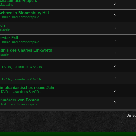
chatten des Rippers
0
Magazine
 Schnee in Bloomsbury Hill
0
Thriller- und Krimihörspiele
sch
0
rspiele
rster Fall
0
Thriller- und Krimihörspiele
ndnis des Charles Linkworth
0
spiele
0
ge: DVDs, Laserdiscs & VCDs
0
ge: DVDs, Laserdiscs & VCDs
in phantastisches neues Jahr
0
e: DVDs, Laserdiscs & VCDs
uenmörder von Boston
0
hriller- und Krimihörspiele
Die S