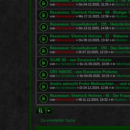
Rezension: Sherlock Holmes - Band 1 - Im S
von
MonsterAsyl
»
Do 04.12.2025, 11:25
» in
Bücher & 
Rezension: Sherlock Holmes - 68 - Blutiger
von
MonsterAsyl
»
Mo 17.11.2025, 12:56
» in
Mystery-, 
Rezension: Gruselkabinett - 195 - Heimtücki
von
MonsterAsyl
»
Do 13.11.2025, 14:58
» in
Grusel-Hö
Rezension: Sherlock Holmes - 67 - Watsons e
von
MonsterAsyl
»
Do 09.10.2025, 13:42
» in
Mystery-, 
Rezension: Gruselkabinett - 194 - Das Gestä
von
MonsterAsyl
»
Di 07.10.2025, 12:23
» in
Grusel-Hör
SCAR 3D - von Excessive Pictures
von
Ivo Scheloske
»
So 21.09.2025, 10:05
» in
Silberlin
CRY HAVOC - von Excessive Pictures
von
Ivo Scheloske
»
So 04.05.2025, 10:15
» in
Silberlin
Anolis wünscht Frohe Weihnachten ... und e
von
Ivo Scheloske
»
Di 24.12.2024, 11:05
» in
Silberling
Rezension: Sherlock Holmes - 66 - Der Fra
von
MonsterAsyl
»
Mi 11.12.2024, 19:32
» in
Mystery-, T
Zur erweiterten Suche