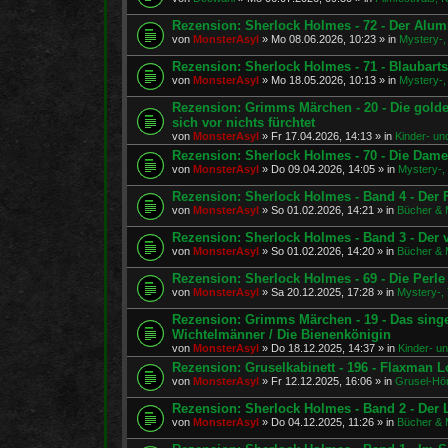
Rezension: Sherlock Holmes - 72 - Der Alu
von
MonsterAsyl
»
Mo 08.06.2026, 10:23
» in
Mystery-, 
Rezension: Sherlock Holmes - 71 - Blaubart
von
MonsterAsyl
»
Mo 18.05.2026, 10:13
» in
Mystery-, 
Rezension: Grimms Märchen - 20 - Die golde
sich vor nichts fürchtet
von
MonsterAsyl
»
Fr 17.04.2026, 14:13
» in
Kinder- un
Rezension: Sherlock Holmes - 70 - Die Dam
von
MonsterAsyl
»
Do 09.04.2026, 14:05
» in
Mystery-, 
Rezension: Sherlock Holmes - Band 4 - Der F
von
MonsterAsyl
»
So 01.02.2026, 14:21
» in
Bücher & 
Rezension: Sherlock Holmes - Band 3 - Der
von
MonsterAsyl
»
So 01.02.2026, 14:20
» in
Bücher & 
Rezension: Sherlock Holmes - 69 - Die Perl
von
MonsterAsyl
»
Sa 20.12.2025, 17:28
» in
Mystery-, 
Rezension: Grimms Märchen - 19 - Das sing
Wichtelmänner / Die Bienenkönigin
von
MonsterAsyl
»
Do 18.12.2025, 14:37
» in
Kinder- u
Rezension: Gruselkabinett - 196 - Flaxman Lo
von
MonsterAsyl
»
Fr 12.12.2025, 16:06
» in
Grusel-Hör
Rezension: Sherlock Holmes - Band 2 - De
von
MonsterAsyl
»
Do 04.12.2025, 11:26
» in
Bücher & 