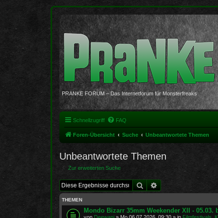
PRANKE FORUM – Das Internetforum für Monsterfreaks
Schnellzugriff
FAQ
Foren-Übersicht
Suche
Unbeantwortete Themen
Unbeantwortete Themen
Zur erweiterten Suche
Suche
Erweiterte Suche
THEMEN
Mondo Bizarr 35mm Weekender XII - 05.03. b
von
Deewani
»
Mo 06.07.2026, 09:30
» in
Filmfestivals, 