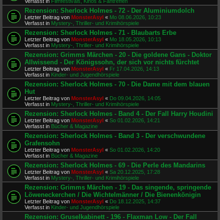
Verfasst in
Filmfestivals, Kinos & Fantreffen
Rezension: Sherlock Holmes - 72 - Der Aluminiumdolch
Letzter Beitrag von
MonsterAsyl
«
Mo 08.06.2026, 10:23
Verfasst in
Mystery-, Thriller- und Krimihörspiele
Rezension: Sherlock Holmes - 71 - Blaubarts Erbe
Letzter Beitrag von
MonsterAsyl
«
Mo 18.05.2026, 10:13
Verfasst in
Mystery-, Thriller- und Krimihörspiele
Rezension: Grimms Märchen - 20 - Die goldene Gans - Doktor
Allwissend - Der Königssohn, der sich vor nichts fürchtet
Letzter Beitrag von
MonsterAsyl
«
Fr 17.04.2026, 14:13
Verfasst in
Kinder- und Jugendhörspiele
Rezension: Sherlock Holmes - 70 - Die Dame mit dem blauen
Hut
Letzter Beitrag von
MonsterAsyl
«
Do 09.04.2026, 14:05
Verfasst in
Mystery-, Thriller- und Krimihörspiele
Rezension: Sherlock Holmes - Band 4 - Der Fall Harry Houdini
Letzter Beitrag von
MonsterAsyl
«
So 01.02.2026, 14:21
Verfasst in
Bücher & Magazine
Rezension: Sherlock Holmes - Band 3 - Der verschwundene
Grafensohn
Letzter Beitrag von
MonsterAsyl
«
So 01.02.2026, 14:20
Verfasst in
Bücher & Magazine
Rezension: Sherlock Holmes - 69 - Die Perle des Mandarins
Letzter Beitrag von
MonsterAsyl
«
Sa 20.12.2025, 17:28
Verfasst in
Mystery-, Thriller- und Krimihörspiele
Rezension: Grimms Märchen - 19 - Das singende, springende
Löweneckerchen / Die Wichtelmänner / Die Bienenkönigin
Letzter Beitrag von
MonsterAsyl
«
Do 18.12.2025, 14:37
Verfasst in
Kinder- und Jugendhörspiele
Rezension: Gruselkabinett - 196 - Flaxman Low - Der Fall