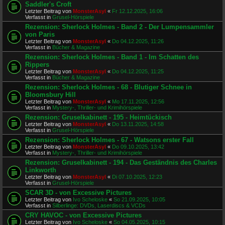
Saddler's Croft
Letzter Beitrag von
MonsterAsyl
«
Fr 12.12.2025, 16:06
Verfasst in
Grusel-Hörspiele
Rezension: Sherlock Holmes - Band 2 - Der Lumpensammler
von Paris
Letzter Beitrag von
MonsterAsyl
«
Do 04.12.2025, 11:26
Verfasst in
Bücher & Magazine
Rezension: Sherlock Holmes - Band 1 - Im Schatten des
Rippers
Letzter Beitrag von
MonsterAsyl
«
Do 04.12.2025, 11:25
Verfasst in
Bücher & Magazine
Rezension: Sherlock Holmes - 68 - Blutiger Schnee in
Bloomsbury Hill
Letzter Beitrag von
MonsterAsyl
«
Mo 17.11.2025, 12:56
Verfasst in
Mystery-, Thriller- und Krimihörspiele
Rezension: Gruselkabinett - 195 - Heimtückisch
Letzter Beitrag von
MonsterAsyl
«
Do 13.11.2025, 14:58
Verfasst in
Grusel-Hörspiele
Rezension: Sherlock Holmes - 67 - Watsons erster Fall
Letzter Beitrag von
MonsterAsyl
«
Do 09.10.2025, 13:42
Verfasst in
Mystery-, Thriller- und Krimihörspiele
Rezension: Gruselkabinett - 194 - Das Geständnis des Charles
Linkworth
Letzter Beitrag von
MonsterAsyl
«
Di 07.10.2025, 12:23
Verfasst in
Grusel-Hörspiele
SCAR 3D - von Excessive Pictures
Letzter Beitrag von
Ivo Scheloske
«
So 21.09.2025, 10:05
Verfasst in
Silberlinge: DVDs, Laserdiscs & VCDs
CRY HAVOC - von Excessive Pictures
Letzter Beitrag von
Ivo Scheloske
«
So 04.05.2025, 10:15