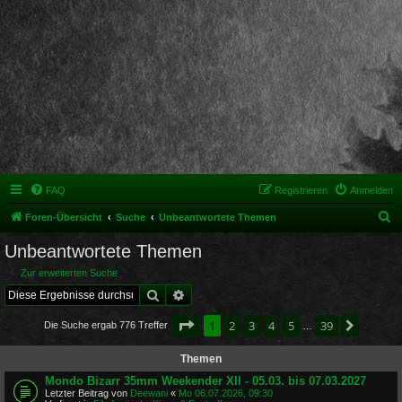
FAQ
Registrieren
Anmelden
S
Foren-Übersicht
Suche
Unbeantwortete Themen
u
Unbeantwortete Themen
c
Zur erweiterten Suche
h
Suche
Erweiterte Suche
e
Seite
1
von
39
1
2
3
4
5
39
Nächst
Die Suche ergab 776 Treffer
…
Themen
Mondo Bizarr 35mm Weekender XII - 05.03. bis 07.03.2027
Letzter Beitrag von
Deewani
«
Mo 06.07.2026, 09:30