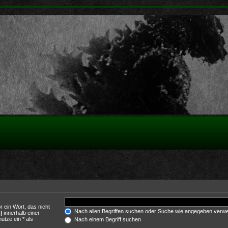
r ein Wort, das nicht
Nach allen Begriffen suchen oder Suche wie angegeben verw
h
|
innerhalb einer
tze ein * als
Nach einem Begriff suchen