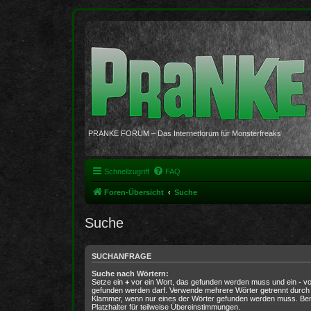
PRANKE FORUM – Das Internetforum für Monsterfreaks
Schnellzugriff
FAQ
Foren-Übersicht
Suche
Suche
SUCHANFRAGE
Suche nach Wörtern:
Setze ein
+
vor ein Wort, das gefunden werden muss und ein
-
vo
gefunden werden darf. Verwende mehrere Wörter getrennt durc
Klammer, wenn nur eines der Wörter gefunden werden muss. Benu
Platzhalter für teilweise Übereinstimmungen.