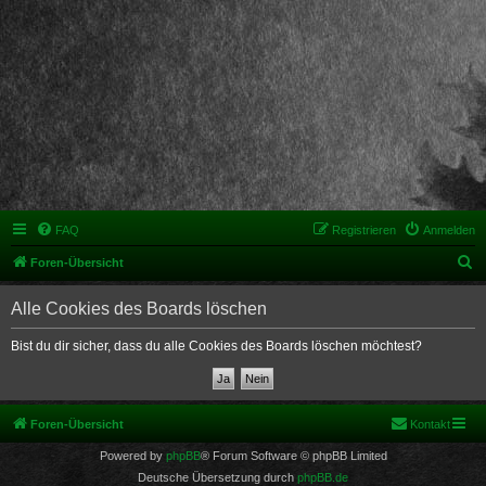
FAQ
Registrieren
Anmelden
S
Foren-Übersicht
u
Alle Cookies des Boards löschen
c
h
Bist du dir sicher, dass du alle Cookies des Boards löschen möchtest?
e
Foren-Übersicht
Kontakt
Powered by
phpBB
® Forum Software © phpBB Limited
Deutsche Übersetzung durch
phpBB.de