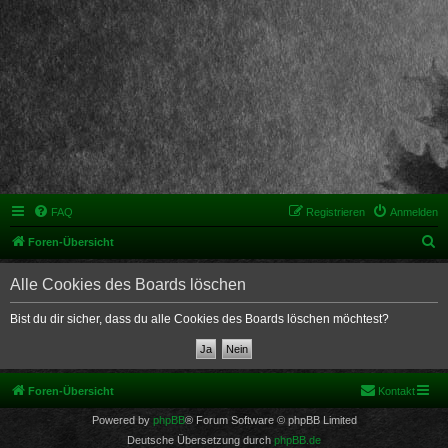
FAQ
Registrieren
Anmelden
S
Foren-Übersicht
u
Alle Cookies des Boards löschen
c
h
Bist du dir sicher, dass du alle Cookies des Boards löschen möchtest?
e
Foren-Übersicht
Kontakt
Powered by
phpBB
® Forum Software © phpBB Limited
Deutsche Übersetzung durch
phpBB.de