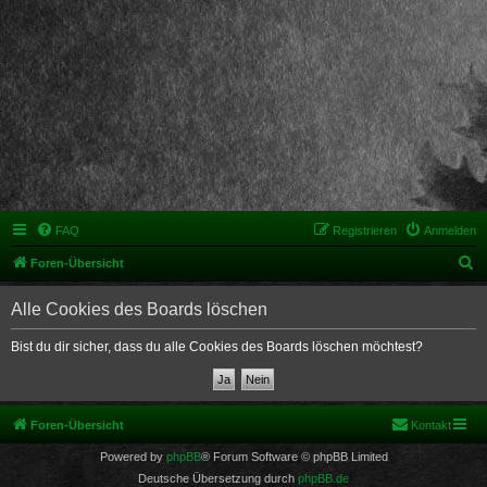
FAQ
Registrieren
Anmelden
S
Foren-Übersicht
u
Alle Cookies des Boards löschen
c
h
Bist du dir sicher, dass du alle Cookies des Boards löschen möchtest?
e
Foren-Übersicht
Kontakt
Powered by
phpBB
® Forum Software © phpBB Limited
Deutsche Übersetzung durch
phpBB.de