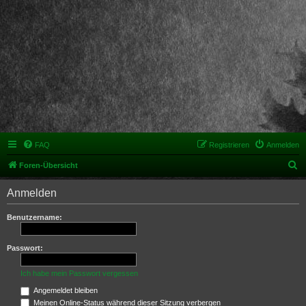
FAQ
Registrieren
Anmelden
S
Foren-Übersicht
u
Anmelden
c
h
Benutzername:
e
Passwort:
Ich habe mein Passwort vergessen
Angemeldet bleiben
Meinen Online-Status während dieser Sitzung verbergen