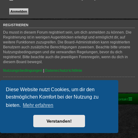
REGISTRIEREN
Du musst in diesem Forum registriert sein, um dich anmelden zu können. Die
Registrierung ist in wenigen Augenblicken erledigt und ermöglicht dir, auf
weitere Funktionen zuzugreifen. Die Board-Administration kann registrierten
Benutzern auch zusätzliche Berechtigungen zuweisen. Beachte bitte unsere
Nutzungsbedingungen und die verwandten Regelungen, bevor du dich
registrierst. Bitte beachte auch die jeweiligen Forenregeln, wenn du dich in
diesem Board bewegst.
Nutzungsbedingungen
|
Datenschutzrichtlinie
Registrieren
Diese Website nutzt Cookies, um dir den
bestmöglichen Komfort bei der Nutzung zu
Foren-Übersicht
Kontakt
bieten.
Mehr erfahren
Powered by
phpBB
® Forum Software © phpBB Limited
Deutsche Übersetzung durch
phpBB.de
PRIVACY_LINK
|
TERMS_LINK
Verstanden!