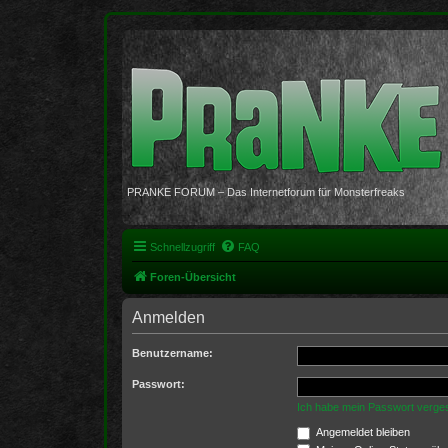
PRANKE FORUM – Das Internetforum für Monsterfreaks
Schnellzugriff
FAQ
Foren-Übersicht
Anmelden
Benutzername:
Passwort:
Ich habe mein Passwort verge
Angemeldet bleiben