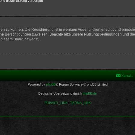
end dieser Sitzung verbergen
en zu können. Die Registrierung ist in wenigen Augenblicken erledigt und ermöglich
iche Berechtigungen zuweisen. Beachte bitte unsere Nutzungsbedingungen und die v
n diesem Board bewegst.
Kontakt
Powered by
phpBB
® Forum Software © phpBB Limited
Deutsche Übersetzung durch
phpBB.de
PRIVACY_LINK
|
TERMS_LINK