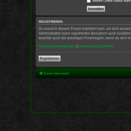
Meinen Online-Status währ
REGISTRIEREN
Du musst in diesem Forum registriert sein, um dich anmeld
Administration kann registrierten Benutzern auch zusätzl
beachte auch die jeweiligen Forenregeln, wenn du dich i
Nutzungsbedingungen
|
Datenschutzrichtlinie
Registrieren
Foren-Übersicht