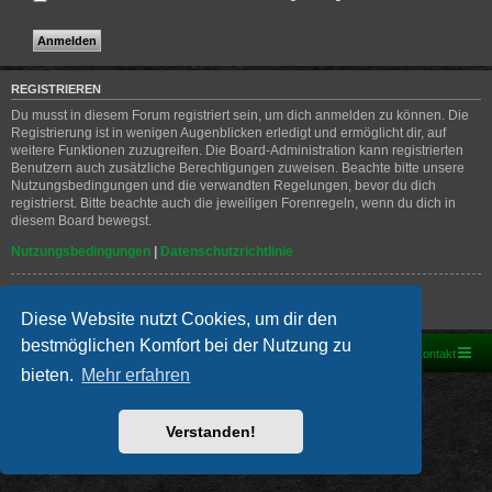
REGISTRIEREN
Du musst in diesem Forum registriert sein, um dich anmelden zu können. Die
Registrierung ist in wenigen Augenblicken erledigt und ermöglicht dir, auf
weitere Funktionen zuzugreifen. Die Board-Administration kann registrierten
Benutzern auch zusätzliche Berechtigungen zuweisen. Beachte bitte unsere
Nutzungsbedingungen und die verwandten Regelungen, bevor du dich
registrierst. Bitte beachte auch die jeweiligen Forenregeln, wenn du dich in
diesem Board bewegst.
Nutzungsbedingungen
|
Datenschutzrichtlinie
Registrieren
Diese Website nutzt Cookies, um dir den
bestmöglichen Komfort bei der Nutzung zu
Foren-Übersicht
Kontakt
bieten.
Mehr erfahren
Powered by
phpBB
® Forum Software © phpBB Limited
Deutsche Übersetzung durch
phpBB.de
PRIVACY_LINK
|
TERMS_LINK
Verstanden!