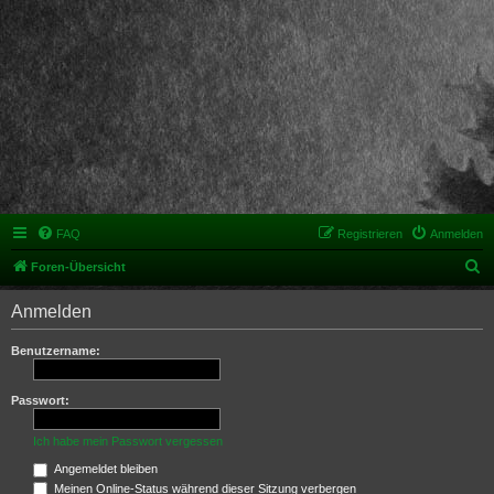
FAQ
Registrieren
Anmelden
S
Foren-Übersicht
u
Anmelden
c
h
Benutzername:
e
Passwort:
Ich habe mein Passwort vergessen
Angemeldet bleiben
Meinen Online-Status während dieser Sitzung verbergen