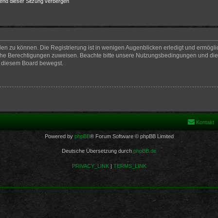
end dieser Sitzung verbergen
en zu können. Die Registrierung ist in wenigen Augenblicken erledigt und ermöglich
iche Berechtigungen zuweisen. Beachte bitte unsere Nutzungsbedingungen und die v
n diesem Board bewegst.
Kontakt
Powered by
phpBB
® Forum Software © phpBB Limited
Deutsche Übersetzung durch
phpBB.de
PRIVACY_LINK
|
TERMS_LINK