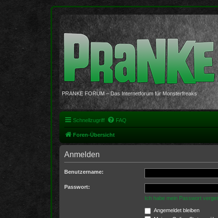
PRANKE FORUM – Das Internetforum für Monsterfreaks
Schnellzugriff
FAQ
Foren-Übersicht
Anmelden
Benutzername:
Passwort:
Ich habe mein Passwort verge
Angemeldet bleiben