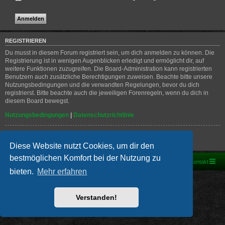
REGISTRIEREN
Du musst in diesem Forum registriert sein, um dich anmelden zu können. Die
Registrierung ist in wenigen Augenblicken erledigt und ermöglicht dir, auf
weitere Funktionen zuzugreifen. Die Board-Administration kann registrierten
Benutzern auch zusätzliche Berechtigungen zuweisen. Beachte bitte unsere
Nutzungsbedingungen und die verwandten Regelungen, bevor du dich
registrierst. Bitte beachte auch die jeweiligen Forenregeln, wenn du dich in
diesem Board bewegst.
Nutzungsbedingungen
|
Datenschutzrichtlinie
Registrieren
Diese Website nutzt Cookies, um dir den
bestmöglichen Komfort bei der Nutzung zu
Foren-Übersicht
Kontakt
bieten.
Mehr erfahren
Powered by
phpBB
® Forum Software © phpBB Limited
Deutsche Übersetzung durch
phpBB.de
PRIVACY_LINK
|
TERMS_LINK
Verstanden!