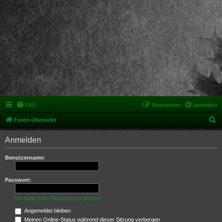
FAQ
Registrieren
Anmelden
S
Foren-Übersicht
u
Anmelden
c
h
Benutzername:
e
Passwort:
Ich habe mein Passwort vergessen
Angemeldet bleiben
Meinen Online-Status während dieser Sitzung verbergen