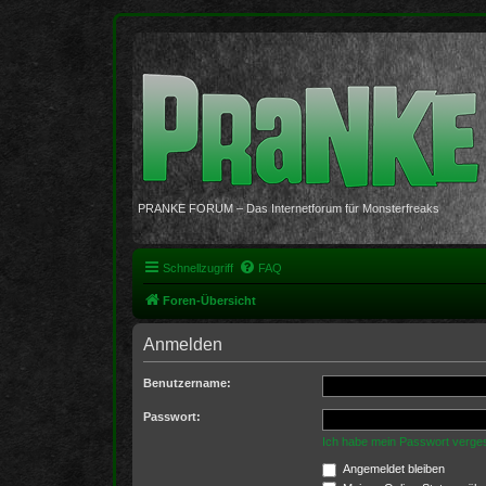
PRANKE FORUM – Das Internetforum für Monsterfreaks
Schnellzugriff
FAQ
Foren-Übersicht
Anmelden
Benutzername:
Passwort:
Ich habe mein Passwort verge
Angemeldet bleiben