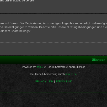
end dieser Sitzung verbergen
en zu können. Die Registrierung ist in wenigen Augenblicken erledigt und ermöglich
iche Berechtigungen zuweisen. Beachte bitte unsere Nutzungsbedingungen und die v
n diesem Board bewegst.
Kontakt
Powered by
phpBB
® Forum Software © phpBB Limited
Deutsche Übersetzung durch
phpBB.de
PRIVACY_LINK
|
TERMS_LINK