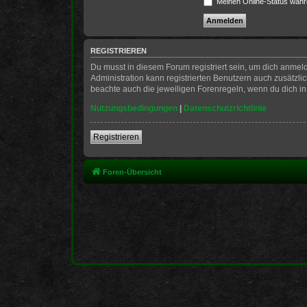
Meinen Online-Status währ
REGISTRIEREN
Du musst in diesem Forum registriert sein, um dich anmeld
Administration kann registrierten Benutzern auch zusätzl
beachte auch die jeweiligen Forenregeln, wenn du dich i
Nutzungsbedingungen
|
Datenschutzrichtlinie
Registrieren
Foren-Übersicht