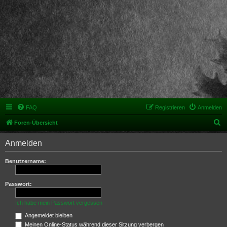
FAQ
Registrieren
Anmelden
S
Foren-Übersicht
u
Anmelden
c
h
Benutzername:
e
Passwort:
Ich habe mein Passwort vergessen
Angemeldet bleiben
Meinen Online-Status während dieser Sitzung verbergen