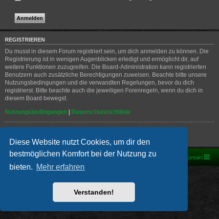
REGISTRIEREN
Du musst in diesem Forum registriert sein, um dich anmelden zu können. Die
Registrierung ist in wenigen Augenblicken erledigt und ermöglicht dir, auf
weitere Funktionen zuzugreifen. Die Board-Administration kann registrierten
Benutzern auch zusätzliche Berechtigungen zuweisen. Beachte bitte unsere
Nutzungsbedingungen und die verwandten Regelungen, bevor du dich
registrierst. Bitte beachte auch die jeweiligen Forenregeln, wenn du dich in
diesem Board bewegst.
Nutzungsbedingungen
|
Datenschutzrichtlinie
Registrieren
Diese Website nutzt Cookies, um dir den
bestmöglichen Komfort bei der Nutzung zu
Foren-Übersicht
Kontakt
bieten.
Mehr erfahren
Powered by
phpBB
® Forum Software © phpBB Limited
Deutsche Übersetzung durch
phpBB.de
PRIVACY_LINK
|
TERMS_LINK
Verstanden!