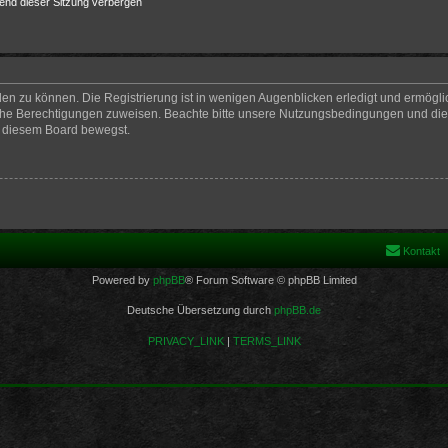
end dieser Sitzung verbergen
en zu können. Die Registrierung ist in wenigen Augenblicken erledigt und ermöglich
iche Berechtigungen zuweisen. Beachte bitte unsere Nutzungsbedingungen und die v
n diesem Board bewegst.
Kontakt
Powered by
phpBB
® Forum Software © phpBB Limited
Deutsche Übersetzung durch
phpBB.de
PRIVACY_LINK
|
TERMS_LINK