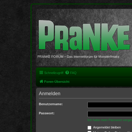
PRANKE FORUM – Das Internetforum für Monsterfreaks
Schnellzugriff
FAQ
Foren-Übersicht
Anmelden
Benutzername:
Passwort:
Ich habe mein Passwort verge
Angemeldet bleiben