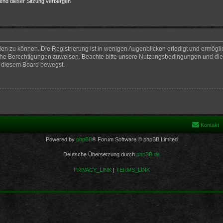
end dieser Sitzung verbergen
en zu können. Die Registrierung ist in wenigen Augenblicken erledigt und ermöglich
iche Berechtigungen zuweisen. Beachte bitte unsere Nutzungsbedingungen und die v
n diesem Board bewegst.
Kontakt
Powered by
phpBB
® Forum Software © phpBB Limited
Deutsche Übersetzung durch
phpBB.de
PRIVACY_LINK
|
TERMS_LINK