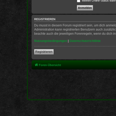
Meinen Online-Status währ
REGISTRIEREN
Du musst in diesem Forum registriert sein, um dich anmeld
Administration kann registrierten Benutzern auch zusätzl
beachte auch die jeweiligen Forenregeln, wenn du dich i
Nutzungsbedingungen
|
Datenschutzrichtlinie
Registrieren
Foren-Übersicht