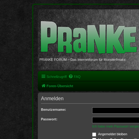
PRANKE FORUM – Das Internetforum für Monsterfreaks
Schnellzugriff
FAQ
Foren-Übersicht
Anmelden
Benutzername:
Passwort:
Ich habe mein Passwort verge
Angemeldet bleiben