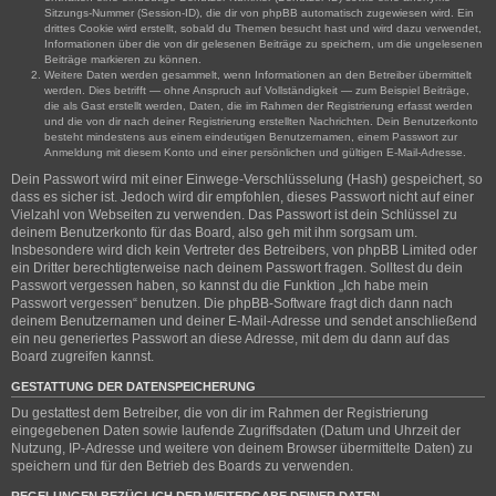
Sitzungs-Nummer (Session-ID), die dir von phpBB automatisch zugewiesen wird. Ein
drittes Cookie wird erstellt, sobald du Themen besucht hast und wird dazu verwendet,
Informationen über die von dir gelesenen Beiträge zu speichern, um die ungelesenen
Beiträge markieren zu können.
Weitere Daten werden gesammelt, wenn Informationen an den Betreiber übermittelt
werden. Dies betrifft — ohne Anspruch auf Vollständigkeit — zum Beispiel Beiträge,
die als Gast erstellt werden, Daten, die im Rahmen der Registrierung erfasst werden
und die von dir nach deiner Registrierung erstellten Nachrichten. Dein Benutzerkonto
besteht mindestens aus einem eindeutigen Benutzernamen, einem Passwort zur
Anmeldung mit diesem Konto und einer persönlichen und gültigen E-Mail-Adresse.
Dein Passwort wird mit einer Einwege-Verschlüsselung (Hash) gespeichert, so
dass es sicher ist. Jedoch wird dir empfohlen, dieses Passwort nicht auf einer
Vielzahl von Webseiten zu verwenden. Das Passwort ist dein Schlüssel zu
deinem Benutzerkonto für das Board, also geh mit ihm sorgsam um.
Insbesondere wird dich kein Vertreter des Betreibers, von phpBB Limited oder
ein Dritter berechtigterweise nach deinem Passwort fragen. Solltest du dein
Passwort vergessen haben, so kannst du die Funktion „Ich habe mein
Passwort vergessen“ benutzen. Die phpBB-Software fragt dich dann nach
deinem Benutzernamen und deiner E-Mail-Adresse und sendet anschließend
ein neu generiertes Passwort an diese Adresse, mit dem du dann auf das
Board zugreifen kannst.
GESTATTUNG DER DATENSPEICHERUNG
Du gestattest dem Betreiber, die von dir im Rahmen der Registrierung
eingegebenen Daten sowie laufende Zugriffsdaten (Datum und Uhrzeit der
Nutzung, IP-Adresse und weitere von deinem Browser übermittelte Daten) zu
speichern und für den Betrieb des Boards zu verwenden.
REGELUNGEN BEZÜGLICH DER WEITERGABE DEINER DATEN