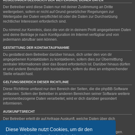
Der Betreiber wird diese Daten nur mit deiner Zustimmung an Dritte
weitergeben, sofern er nicht auf Grund gesetzlicher Regelungen zur
Weitergabe der Daten verpflichtet ist oder die Daten zur Durchsetzung
rechtlicher Interessen erforderlich sind.
Du nimmst zur Kenntnis, dass die von dir in deinem Profil angegebenen Daten
und deine Beiträge je nach Konfiguration im Internet verfügbar und von
jedermann abrufbar sein können.
GESTATTUNG DER KONTAKTAUFNAHME
Du gestattest dem Betreiber darüber hinaus, dich unter den von dir
angegebenen Kontaktdaten zu kontaktieren, sofern dies zur Übermittlung
zentraler Informationen über das Board erforderlich ist. Darüber hinaus dürfen
er und andere Benutzer dich kontaktieren, sofern du dies an entsprechender
Stelle erlaubt hast.
GELTUNGSBEREICH DIESER RICHTLINIE
Diese Richtlinie umfasst nur den Bereich der Seiten, die die phpBB-Software
umfassen. Sofern der Betreiber in anderen Bereichen seiner Software weitere
personenbezogene Daten verarbeitet, wird er dich darüber gesondert
informieren.
AUSKUNFTSRECHT
Der Betreiber erteilt dir auf Anfrage Auskunft, welche Daten über dich
gespeichert sind.
Diese Website nutzt Cookies, um dir den
Du kannst jederzeit die Löschung bzw. Sperrung deiner Daten verlangen.