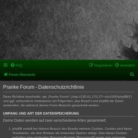
FAQ
Registrieren
Anmelden
S
Foren-Übersicht
u
Pranke Forum - Datenschutzrichtlinie
c
h
Diese Richtlinie beschreibt, wie „Pranke Forum“ („http://130.61.170.27/~cho1000/phpBB3“)
und ggf. verbundene Institutionen (im Folgenden „das Board“) und phpBB die Daten
e
verwenden, die während deines Foren-Besuchs gesammelt werden.
UMFANG UND ART DER DATENSPEICHERUNG
Deine Daten werden auf zwei verschiedene Arten gesammelt:
phpBB erstellt bei deinem Besuch des Boards mehrere Cookies. Cookies sind kleine
Textdateien, die dein Browser als temporäre Dateien ablegt. Zwei dieser Cookies
enthalten eine eindeutige Benutzer-Nummer (Benutzer-ID) sowie eine anonyme