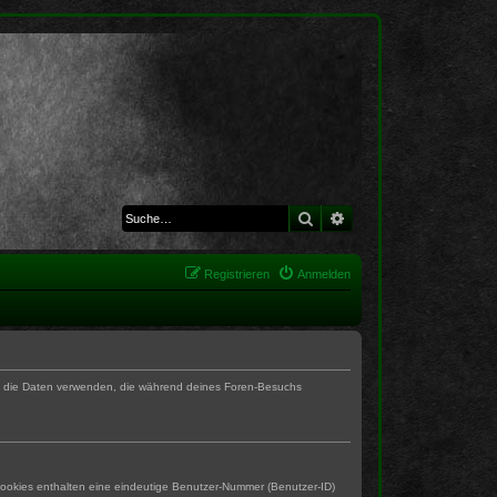
Suche
Erweiterte Suche
Registrieren
Anmelden
BB die Daten verwenden, die während deines Foren-Besuchs
Cookies enthalten eine eindeutige Benutzer-Nummer (Benutzer-ID)