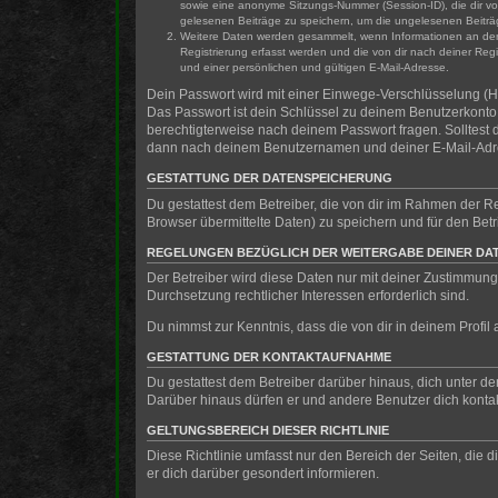
sowie eine anonyme Sitzungs-Nummer (Session-ID), die dir vo
gelesenen Beiträge zu speichern, um die ungelesenen Beiträ
Weitere Daten werden gesammelt, wenn Informationen an den Be
Registrierung erfasst werden und die von dir nach deiner Re
und einer persönlichen und gültigen E-Mail-Adresse.
Dein Passwort wird mit einer Einwege-Verschlüsselung (Ha
Das Passwort ist dein Schlüssel zu deinem Benutzerkonto f
berechtigterweise nach deinem Passwort fragen. Solltest
dann nach deinem Benutzernamen und deiner E-Mail-Adres
GESTATTUNG DER DATENSPEICHERUNG
Du gestattest dem Betreiber, die von dir im Rahmen der 
Browser übermittelte Daten) zu speichern und für den Be
REGELUNGEN BEZÜGLICH DER WEITERGABE DEINER DA
Der Betreiber wird diese Daten nur mit deiner Zustimmung 
Durchsetzung rechtlicher Interessen erforderlich sind.
Du nimmst zur Kenntnis, dass die von dir in deinem Profi
GESTATTUNG DER KONTAKTAUFNAHME
Du gestattest dem Betreiber darüber hinaus, dich unter de
Darüber hinaus dürfen er und andere Benutzer dich kontakt
GELTUNGSBEREICH DIESER RICHTLINIE
Diese Richtlinie umfasst nur den Bereich der Seiten, die
er dich darüber gesondert informieren.