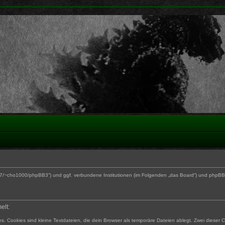
170.27/~cho1000/phpBB3“) und ggf. verbundene Institutionen (im Folgenden „das Board“) und php
elt:
. Cookies sind kleine Textdateien, die dein Browser als temporäre Dateien ablegt. Zwei dieser 