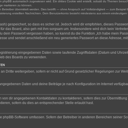
n phpBB automatisch zugewiesen wird. Ein drittes Cookie wird erstellt, sobald du Themen besuch
ge markieren zu können.
treiber übermittelt werden. Dies betrifft — ohne Anspruch auf Vollständigkeit — zum Beispiel B
gistrierung erstellten Nachrichten. Dein Benutzerkonto besteht mindestens aus einem eindeuti
sh) gespeichert, so dass es sicher ist. Jedoch wird dir empfohlen, dieses Passwor
ür das Board, also geh mit ihm sorgsam um. Insbesondere wird dich kein Vertreter 
 du dein Passwort vergessen haben, so kannst du die Funktion „Ich habe mein Pass
se und sendet anschließend ein neu generiertes Passwort an diese Adresse, mit
Registrierung eingegebenen Daten sowie laufende Zugriffsdaten (Datum und Uhrzei
trieb des Boards zu verwenden.
TEN
an Dritte weitergeben, sofern er nicht auf Grund gesetzlicher Regelungen zur Weite
l angegebenen Daten und deine Beiträge je nach Konfiguration im Internet verfügb
n von dir angegebenen Kontaktdaten zu kontaktieren, sofern dies zur Übermittlung z
ieren, sofern du dies an entsprechender Stelle erlaubt hast.
 die phpBB-Software umfassen. Sofern der Betreiber in anderen Bereichen seiner S