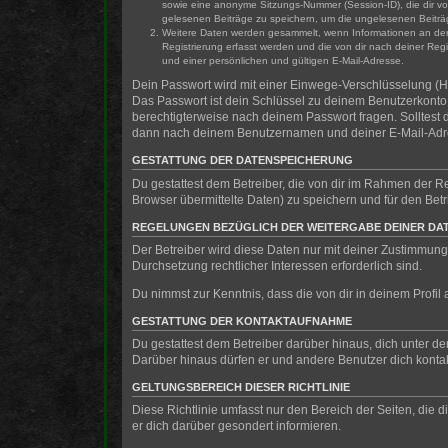
sowie eine anonyme Sitzungs-Nummer (Session-ID), die dir vo
gelesenen Beiträge zu speichern, um die ungelesenen Beiträ
Weitere Daten werden gesammelt, wenn Informationen an den Be
Registrierung erfasst werden und die von dir nach deiner Re
und einer persönlichen und gültigen E-Mail-Adresse.
Dein Passwort wird mit einer Einwege-Verschlüsselung (Ha
Das Passwort ist dein Schlüssel zu deinem Benutzerkonto f
berechtigterweise nach deinem Passwort fragen. Solltest
dann nach deinem Benutzernamen und deiner E-Mail-Adres
GESTATTUNG DER DATENSPEICHERUNG
Du gestattest dem Betreiber, die von dir im Rahmen der 
Browser übermittelte Daten) zu speichern und für den Be
REGELUNGEN BEZÜGLICH DER WEITERGABE DEINER DA
Der Betreiber wird diese Daten nur mit deiner Zustimmung 
Durchsetzung rechtlicher Interessen erforderlich sind.
Du nimmst zur Kenntnis, dass die von dir in deinem Profi
GESTATTUNG DER KONTAKTAUFNAHME
Du gestattest dem Betreiber darüber hinaus, dich unter de
Darüber hinaus dürfen er und andere Benutzer dich kontakt
GELTUNGSBEREICH DIESER RICHTLINIE
Diese Richtlinie umfasst nur den Bereich der Seiten, die
er dich darüber gesondert informieren.