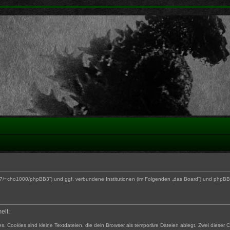
170.27/~cho1000/phpBB3“) und ggf. verbundene Institutionen (im Folgenden „das Board“) und php
elt:
. Cookies sind kleine Textdateien, die dein Browser als temporäre Dateien ablegt. Zwei dieser 