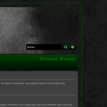
Suche
Erweiterte Suche
Registrieren
Anmelden
BB die Daten verwenden, die während deines Foren-Besuchs
Cookies enthalten eine eindeutige Benutzer-Nummer (Benutzer-ID)