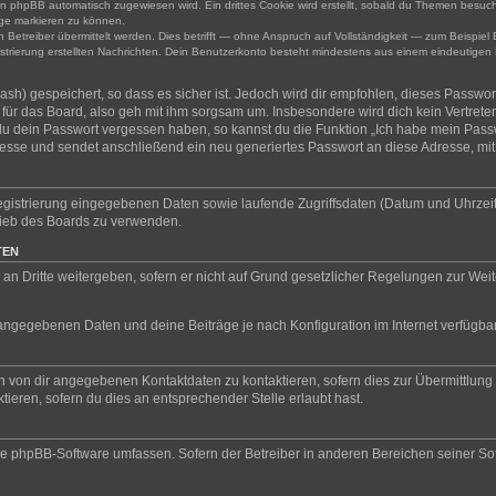
n phpBB automatisch zugewiesen wird. Ein drittes Cookie wird erstellt, sobald du Themen besuch
ge markieren zu können.
treiber übermittelt werden. Dies betrifft — ohne Anspruch auf Vollständigkeit — zum Beispiel B
gistrierung erstellten Nachrichten. Dein Benutzerkonto besteht mindestens aus einem eindeuti
sh) gespeichert, so dass es sicher ist. Jedoch wird dir empfohlen, dieses Passwor
ür das Board, also geh mit ihm sorgsam um. Insbesondere wird dich kein Vertreter 
 du dein Passwort vergessen haben, so kannst du die Funktion „Ich habe mein Pass
se und sendet anschließend ein neu generiertes Passwort an diese Adresse, mit
Registrierung eingegebenen Daten sowie laufende Zugriffsdaten (Datum und Uhrzei
trieb des Boards zu verwenden.
TEN
an Dritte weitergeben, sofern er nicht auf Grund gesetzlicher Regelungen zur Weite
l angegebenen Daten und deine Beiträge je nach Konfiguration im Internet verfügb
n von dir angegebenen Kontaktdaten zu kontaktieren, sofern dies zur Übermittlung z
ieren, sofern du dies an entsprechender Stelle erlaubt hast.
 die phpBB-Software umfassen. Sofern der Betreiber in anderen Bereichen seiner S