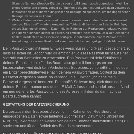
Sitzungs-Nummer (Session-ID), die dir von phpBB automatisch zugewiesen wird. Ein
drittes Cookie wird erstellt, sobald du Themen besucht hast und wird dazu verwendet,
Informationen über die von dir gelesenen Beiträge zu speichern, um die ungelesenen
Beiträge markieren zu können.
Weitere Daten werden gesammelt, wenn Informationen an den Betreiber übermittelt
werden. Dies betrifft — ohne Anspruch auf Vollständigkeit — zum Beispiel Beiträge,
die als Gast erstellt werden, Daten, die im Rahmen der Registrierung erfasst werden
und die von dir nach deiner Registrierung erstellten Nachrichten. Dein Benutzerkonto
besteht mindestens aus einem eindeutigen Benutzernamen, einem Passwort zur
Anmeldung mit diesem Konto und einer persönlichen und gültigen E-Mail-Adresse.
Dein Passwort wird mit einer Einwege-Verschlüsselung (Hash) gespeichert, so
dass es sicher ist. Jedoch wird dir empfohlen, dieses Passwort nicht auf einer
Vielzahl von Webseiten zu verwenden. Das Passwort ist dein Schlüssel zu
deinem Benutzerkonto für das Board, also geh mit ihm sorgsam um.
Insbesondere wird dich kein Vertreter des Betreibers, von phpBB Limited oder
ein Dritter berechtigterweise nach deinem Passwort fragen. Solltest du dein
Passwort vergessen haben, so kannst du die Funktion „Ich habe mein
Passwort vergessen“ benutzen. Die phpBB-Software fragt dich dann nach
deinem Benutzernamen und deiner E-Mail-Adresse und sendet anschließend
ein neu generiertes Passwort an diese Adresse, mit dem du dann auf das
Board zugreifen kannst.
GESTATTUNG DER DATENSPEICHERUNG
Du gestattest dem Betreiber, die von dir im Rahmen der Registrierung
eingegebenen Daten sowie laufende Zugriffsdaten (Datum und Uhrzeit der
Nutzung, IP-Adresse und weitere von deinem Browser übermittelte Daten) zu
speichern und für den Betrieb des Boards zu verwenden.
REGELUNGEN BEZÜGLICH DER WEITERGABE DEINER DATEN