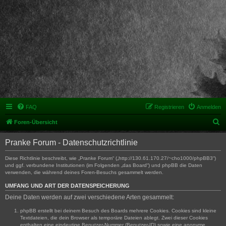
FAQ
Registrieren
Anmelden
S
Foren-Übersicht
u
Pranke Forum - Datenschutzrichtlinie
c
h
Diese Richtlinie beschreibt, wie „Pranke Forum“ („http://130.61.170.27/~cho1000/phpBB3“)
und ggf. verbundene Institutionen (im Folgenden „das Board“) und phpBB die Daten
e
verwenden, die während deines Foren-Besuchs gesammelt werden.
UMFANG UND ART DER DATENSPEICHERUNG
Deine Daten werden auf zwei verschiedene Arten gesammelt:
phpBB erstellt bei deinem Besuch des Boards mehrere Cookies. Cookies sind kleine
Textdateien, die dein Browser als temporäre Dateien ablegt. Zwei dieser Cookies
enthalten eine eindeutige Benutzer-Nummer (Benutzer-ID) sowie eine anonyme