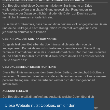
Der Betreiber wird diese Daten nur mit deiner Zustimmung an Dritte
weitergeben, sofern er nicht auf Grund gesetzlicher Regelungen zur
Weitergabe der Daten verpflichtet ist oder die Daten zur Durchsetzung
rechtlicher Interessen erforderlich sind.
Du nimmst zur Kenntnis, dass die von dir in deinem Profil angegebenen Daten
und deine Beiträge je nach Konfiguration im Internet verfügbar und von
jedermann abrufbar sein können.
GESTATTUNG DER KONTAKTAUFNAHME
Du gestattest dem Betreiber darüber hinaus, dich unter den von dir
angegebenen Kontaktdaten zu kontaktieren, sofern dies zur Übermittlung
zentraler Informationen über das Board erforderlich ist. Darüber hinaus dürfen
er und andere Benutzer dich kontaktieren, sofern du dies an entsprechender
Stelle erlaubt hast.
GELTUNGSBEREICH DIESER RICHTLINIE
Diese Richtlinie umfasst nur den Bereich der Seiten, die die phpBB-Software
umfassen. Sofern der Betreiber in anderen Bereichen seiner Software weitere
personenbezogene Daten verarbeitet, wird er dich darüber gesondert
informieren.
AUSKUNFTSRECHT
Der Betreiber erteilt dir auf Anfrage Auskunft, welche Daten über dich
gespeichert sind.
Diese Website nutzt Cookies, um dir den
Du kannst jederzeit die Löschung bzw. Sperrung deiner Daten verlangen.