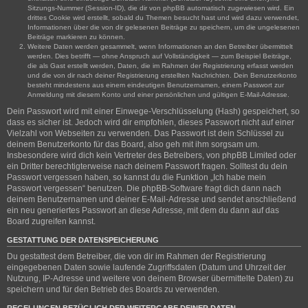
Sitzungs-Nummer (Session-ID), die dir von phpBB automatisch zugewiesen wird. Ein
drittes Cookie wird erstellt, sobald du Themen besucht hast und wird dazu verwendet,
Informationen über die von dir gelesenen Beiträge zu speichern, um die ungelesenen
Beiträge markieren zu können.
Weitere Daten werden gesammelt, wenn Informationen an den Betreiber übermittelt
werden. Dies betrifft — ohne Anspruch auf Vollständigkeit — zum Beispiel Beiträge,
die als Gast erstellt werden, Daten, die im Rahmen der Registrierung erfasst werden
und die von dir nach deiner Registrierung erstellten Nachrichten. Dein Benutzerkonto
besteht mindestens aus einem eindeutigen Benutzernamen, einem Passwort zur
Anmeldung mit diesem Konto und einer persönlichen und gültigen E-Mail-Adresse.
Dein Passwort wird mit einer Einwege-Verschlüsselung (Hash) gespeichert, so
dass es sicher ist. Jedoch wird dir empfohlen, dieses Passwort nicht auf einer
Vielzahl von Webseiten zu verwenden. Das Passwort ist dein Schlüssel zu
deinem Benutzerkonto für das Board, also geh mit ihm sorgsam um.
Insbesondere wird dich kein Vertreter des Betreibers, von phpBB Limited oder
ein Dritter berechtigterweise nach deinem Passwort fragen. Solltest du dein
Passwort vergessen haben, so kannst du die Funktion „Ich habe mein
Passwort vergessen“ benutzen. Die phpBB-Software fragt dich dann nach
deinem Benutzernamen und deiner E-Mail-Adresse und sendet anschließend
ein neu generiertes Passwort an diese Adresse, mit dem du dann auf das
Board zugreifen kannst.
GESTATTUNG DER DATENSPEICHERUNG
Du gestattest dem Betreiber, die von dir im Rahmen der Registrierung
eingegebenen Daten sowie laufende Zugriffsdaten (Datum und Uhrzeit der
Nutzung, IP-Adresse und weitere von deinem Browser übermittelte Daten) zu
speichern und für den Betrieb des Boards zu verwenden.
REGELUNGEN BEZÜGLICH DER WEITERGABE DEINER DATEN