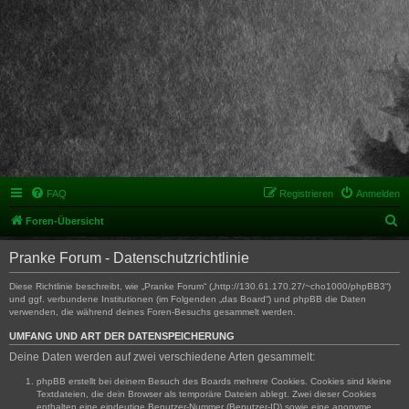
FAQ
Registrieren
Anmelden
S
Foren-Übersicht
u
Pranke Forum - Datenschutzrichtlinie
c
h
Diese Richtlinie beschreibt, wie „Pranke Forum“ („http://130.61.170.27/~cho1000/phpBB3“)
und ggf. verbundene Institutionen (im Folgenden „das Board“) und phpBB die Daten
e
verwenden, die während deines Foren-Besuchs gesammelt werden.
UMFANG UND ART DER DATENSPEICHERUNG
Deine Daten werden auf zwei verschiedene Arten gesammelt:
phpBB erstellt bei deinem Besuch des Boards mehrere Cookies. Cookies sind kleine
Textdateien, die dein Browser als temporäre Dateien ablegt. Zwei dieser Cookies
enthalten eine eindeutige Benutzer-Nummer (Benutzer-ID) sowie eine anonyme