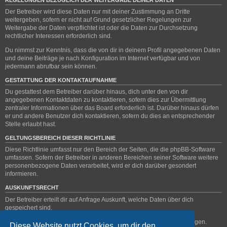
Der Betreiber wird diese Daten nur mit deiner Zustimmung an Dritte
weitergeben, sofern er nicht auf Grund gesetzlicher Regelungen zur
Weitergabe der Daten verpflichtet ist oder die Daten zur Durchsetzung
rechtlicher Interessen erforderlich sind.
Du nimmst zur Kenntnis, dass die von dir in deinem Profil angegebenen Daten
und deine Beiträge je nach Konfiguration im Internet verfügbar und von
jedermann abrufbar sein können.
GESTATTUNG DER KONTAKTAUFNAHME
Du gestattest dem Betreiber darüber hinaus, dich unter den von dir
angegebenen Kontaktdaten zu kontaktieren, sofern dies zur Übermittlung
zentraler Informationen über das Board erforderlich ist. Darüber hinaus dürfen
er und andere Benutzer dich kontaktieren, sofern du dies an entsprechender
Stelle erlaubt hast.
GELTUNGSBEREICH DIESER RICHTLINIE
Diese Richtlinie umfasst nur den Bereich der Seiten, die die phpBB-Software
umfassen. Sofern der Betreiber in anderen Bereichen seiner Software weitere
personenbezogene Daten verarbeitet, wird er dich darüber gesondert
informieren.
AUSKUNFTSRECHT
Der Betreiber erteilt dir auf Anfrage Auskunft, welche Daten über dich
gespeichert sind.
Du kannst jederzeit die Löschung bzw. Sperrung deiner Daten verlangen.
Diese Website nutzt Cookies, um dir den