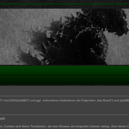
170.27/~cho1000/phpBB3“) und ggf. verbundene Institutionen (im Folgenden „das Board“) und php
elt:
. Cookies sind kleine Textdateien, die dein Browser als temporäre Dateien ablegt. Zwei dieser 