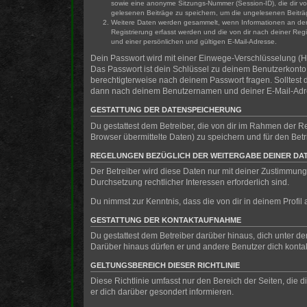
sowie eine anonyme Sitzungs-Nummer (Session-ID), die dir vo
gelesenen Beiträge zu speichern, um die ungelesenen Beiträ
Weitere Daten werden gesammelt, wenn Informationen an den Be
Registrierung erfasst werden und die von dir nach deiner Re
und einer persönlichen und gültigen E-Mail-Adresse.
Dein Passwort wird mit einer Einwege-Verschlüsselung (Ha
Das Passwort ist dein Schlüssel zu deinem Benutzerkonto f
berechtigterweise nach deinem Passwort fragen. Solltest
dann nach deinem Benutzernamen und deiner E-Mail-Adres
GESTATTUNG DER DATENSPEICHERUNG
Du gestattest dem Betreiber, die von dir im Rahmen der 
Browser übermittelte Daten) zu speichern und für den Be
REGELUNGEN BEZÜGLICH DER WEITERGABE DEINER DA
Der Betreiber wird diese Daten nur mit deiner Zustimmung 
Durchsetzung rechtlicher Interessen erforderlich sind.
Du nimmst zur Kenntnis, dass die von dir in deinem Profi
GESTATTUNG DER KONTAKTAUFNAHME
Du gestattest dem Betreiber darüber hinaus, dich unter de
Darüber hinaus dürfen er und andere Benutzer dich kontakt
GELTUNGSBEREICH DIESER RICHTLINIE
Diese Richtlinie umfasst nur den Bereich der Seiten, die
er dich darüber gesondert informieren.