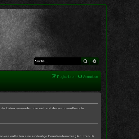
Suche
Erweiterte Suche
Registrieren
Anmelden
BB die Daten verwenden, die während deines Foren-Besuchs
Cookies enthalten eine eindeutige Benutzer-Nummer (Benutzer-ID)