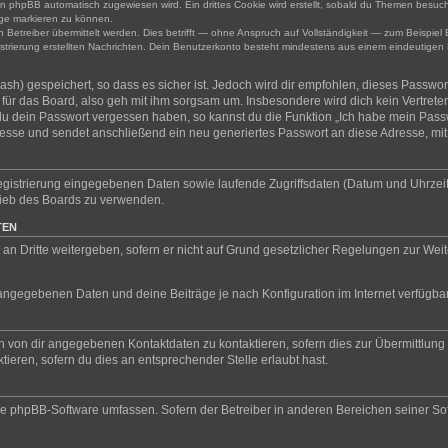
n phpBB automatisch zugewiesen wird. Ein drittes Cookie wird erstellt, sobald du Themen besuch
ge markieren zu können.
treiber übermittelt werden. Dies betrifft — ohne Anspruch auf Vollständigkeit — zum Beispiel B
gistrierung erstellten Nachrichten. Dein Benutzerkonto besteht mindestens aus einem eindeuti
sh) gespeichert, so dass es sicher ist. Jedoch wird dir empfohlen, dieses Passwor
ür das Board, also geh mit ihm sorgsam um. Insbesondere wird dich kein Vertreter 
 du dein Passwort vergessen haben, so kannst du die Funktion „Ich habe mein Pass
se und sendet anschließend ein neu generiertes Passwort an diese Adresse, mit
Registrierung eingegebenen Daten sowie laufende Zugriffsdaten (Datum und Uhrzei
trieb des Boards zu verwenden.
TEN
an Dritte weitergeben, sofern er nicht auf Grund gesetzlicher Regelungen zur Weite
l angegebenen Daten und deine Beiträge je nach Konfiguration im Internet verfügb
n von dir angegebenen Kontaktdaten zu kontaktieren, sofern dies zur Übermittlung z
ieren, sofern du dies an entsprechender Stelle erlaubt hast.
 die phpBB-Software umfassen. Sofern der Betreiber in anderen Bereichen seiner S