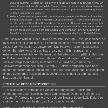
Sitzungs-Nummer (Session-ID), die dir von phpBB automatisch zugewiesen wird. Ein
drittes Cookie wird erstellt, sobald du Themen besucht hast und wird dazu verwendet,
Informationen über die von dir gelesenen Beiträge zu speichern, um die ungelesenen
Beiträge markieren zu können.
Weitere Daten werden gesammelt, wenn Informationen an den Betreiber übermittelt
werden. Dies betrifft — ohne Anspruch auf Vollständigkeit — zum Beispiel Beiträge,
die als Gast erstellt werden, Daten, die im Rahmen der Registrierung erfasst werden
und die von dir nach deiner Registrierung erstellten Nachrichten. Dein Benutzerkonto
besteht mindestens aus einem eindeutigen Benutzernamen, einem Passwort zur
Anmeldung mit diesem Konto und einer persönlichen und gültigen E-Mail-Adresse.
Dein Passwort wird mit einer Einwege-Verschlüsselung (Hash) gespeichert, so
dass es sicher ist. Jedoch wird dir empfohlen, dieses Passwort nicht auf einer
Vielzahl von Webseiten zu verwenden. Das Passwort ist dein Schlüssel zu
deinem Benutzerkonto für das Board, also geh mit ihm sorgsam um.
Insbesondere wird dich kein Vertreter des Betreibers, von phpBB Limited oder
ein Dritter berechtigterweise nach deinem Passwort fragen. Solltest du dein
Passwort vergessen haben, so kannst du die Funktion „Ich habe mein
Passwort vergessen“ benutzen. Die phpBB-Software fragt dich dann nach
deinem Benutzernamen und deiner E-Mail-Adresse und sendet anschließend
ein neu generiertes Passwort an diese Adresse, mit dem du dann auf das
Board zugreifen kannst.
GESTATTUNG DER DATENSPEICHERUNG
Du gestattest dem Betreiber, die von dir im Rahmen der Registrierung
eingegebenen Daten sowie laufende Zugriffsdaten (Datum und Uhrzeit der
Nutzung, IP-Adresse und weitere von deinem Browser übermittelte Daten) zu
speichern und für den Betrieb des Boards zu verwenden.
REGELUNGEN BEZÜGLICH DER WEITERGABE DEINER DATEN