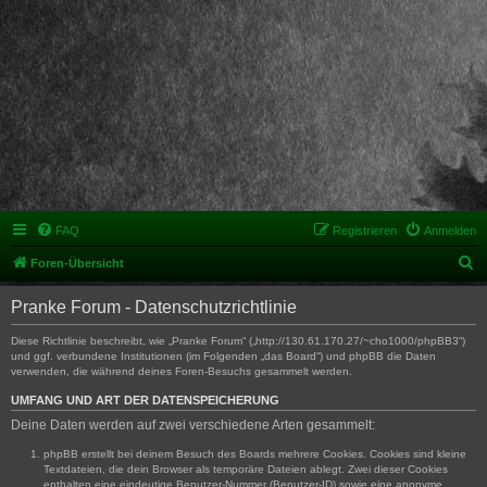
FAQ
Registrieren
Anmelden
S
Foren-Übersicht
u
Pranke Forum - Datenschutzrichtlinie
c
h
Diese Richtlinie beschreibt, wie „Pranke Forum“ („http://130.61.170.27/~cho1000/phpBB3“)
und ggf. verbundene Institutionen (im Folgenden „das Board“) und phpBB die Daten
e
verwenden, die während deines Foren-Besuchs gesammelt werden.
UMFANG UND ART DER DATENSPEICHERUNG
Deine Daten werden auf zwei verschiedene Arten gesammelt:
phpBB erstellt bei deinem Besuch des Boards mehrere Cookies. Cookies sind kleine
Textdateien, die dein Browser als temporäre Dateien ablegt. Zwei dieser Cookies
enthalten eine eindeutige Benutzer-Nummer (Benutzer-ID) sowie eine anonyme