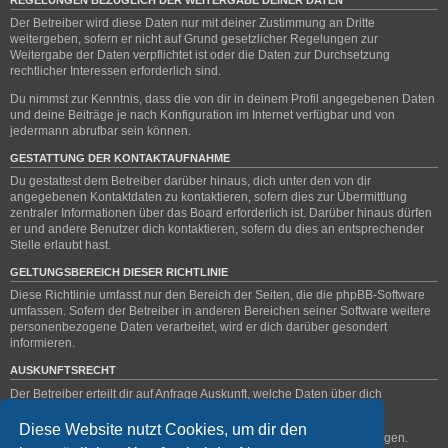
Der Betreiber wird diese Daten nur mit deiner Zustimmung an Dritte
weitergeben, sofern er nicht auf Grund gesetzlicher Regelungen zur
Weitergabe der Daten verpflichtet ist oder die Daten zur Durchsetzung
rechtlicher Interessen erforderlich sind.
Du nimmst zur Kenntnis, dass die von dir in deinem Profil angegebenen Daten
und deine Beiträge je nach Konfiguration im Internet verfügbar und von
jedermann abrufbar sein können.
GESTATTUNG DER KONTAKTAUFNAHME
Du gestattest dem Betreiber darüber hinaus, dich unter den von dir
angegebenen Kontaktdaten zu kontaktieren, sofern dies zur Übermittlung
zentraler Informationen über das Board erforderlich ist. Darüber hinaus dürfen
er und andere Benutzer dich kontaktieren, sofern du dies an entsprechender
Stelle erlaubt hast.
GELTUNGSBEREICH DIESER RICHTLINIE
Diese Richtlinie umfasst nur den Bereich der Seiten, die die phpBB-Software
umfassen. Sofern der Betreiber in anderen Bereichen seiner Software weitere
personenbezogene Daten verarbeitet, wird er dich darüber gesondert
informieren.
AUSKUNFTSRECHT
Der Betreiber erteilt dir auf Anfrage Auskunft, welche Daten über dich
gespeichert sind.
Diese Website nutzt Cookies, um dir den
Du kannst jederzeit die Löschung bzw. Sperrung deiner Daten verlangen.