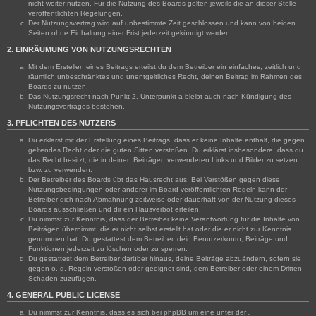
nicht weiter nutzen. Für die Nutzung des Boards gelten jeweils die an dieser Stelle
veröffentlichten Regelungen.
Der Nutzungsvertrag wird auf unbestimmte Zeit geschlossen und kann von beiden
Seiten ohne Einhaltung einer Frist jederzeit gekündigt werden.
2. EINRÄUMUNG VON NUTZUNGSRECHTEN
Mit dem Erstellen eines Beitrags erteilst du dem Betreiber ein einfaches, zeitlich und
räumlich unbeschränktes und unentgeltliches Recht, deinen Beitrag im Rahmen des
Boards zu nutzen.
Das Nutzungsrecht nach Punkt 2, Unterpunkt a bleibt auch nach Kündigung des
Nutzungsvertrages bestehen.
3. PFLICHTEN DES NUTZERS
Du erklärst mit der Erstellung eines Beitrags, dass er keine Inhalte enthält, die gegen
geltendes Recht oder die guten Sitten verstoßen. Du erklärst insbesondere, dass du
das Recht besitzt, die in deinen Beiträgen verwendeten Links und Bilder zu setzen
bzw. zu verwenden.
Der Betreiber des Boards übt das Hausrecht aus. Bei Verstößen gegen diese
Nutzungsbedingungen oder anderer im Board veröffentlichten Regeln kann der
Betreiber dich nach Abmahnung zeitweise oder dauerhaft von der Nutzung dieses
Boards ausschließen und dir ein Hausverbot erteilen.
Du nimmst zur Kenntnis, dass der Betreiber keine Verantwortung für die Inhalte von
Beiträgen übernimmt, die er nicht selbst erstellt hat oder die er nicht zur Kenntnis
genommen hat. Du gestattest dem Betreiber, dein Benutzerkonto, Beiträge und
Funktionen jederzeit zu löschen oder zu sperren.
Du gestattest dem Betreiber darüber hinaus, deine Beiträge abzuändern, sofern sie
gegen o. g. Regeln verstoßen oder geeignet sind, dem Betreiber oder einem Dritten
Schaden zuzufügen.
4. GENERAL PUBLIC LICENSE
Du nimmst zur Kenntnis, dass es sich bei phpBB um eine unter der „