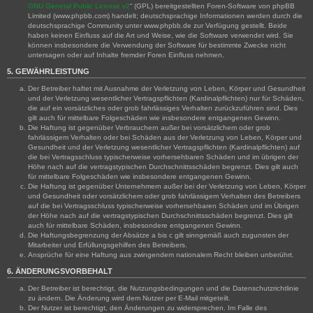
GNU General Public License v2
“ (GPL) bereitgestellten Foren-Software von phpBB
Limited (www.phpbb.com) handelt; deutschsprachige Informationen werden durch die
deutschsprachige Community unter www.phpbb.de zur Verfügung gestellt. Beide
haben keinen Einfluss auf die Art und Weise, wie die Software verwendet wird. Sie
können insbesondere die Verwendung der Software für bestimmte Zwecke nicht
untersagen oder auf Inhalte fremder Foren Einfluss nehmen.
5. GEWÄHRLEISTUNG
Der Betreiber haftet mit Ausnahme der Verletzung von Leben, Körper und Gesundheit
und der Verletzung wesentlicher Vertragspflichten (Kardinalpflichten) nur für Schäden,
die auf ein vorsätzliches oder grob fahrlässiges Verhalten zurückzuführen sind. Dies
gilt auch für mittelbare Folgeschäden wie insbesondere entgangenen Gewinn.
Die Haftung ist gegenüber Verbrauchern außer bei vorsätzlichem oder grob
fahrlässigem Verhalten oder bei Schäden aus der Verletzung von Leben, Körper und
Gesundheit und der Verletzung wesentlicher Vertragspflichten (Kardinalpflichten) auf
die bei Vertragsschluss typischerweise vorhersehbaren Schäden und im übrigen der
Höhe nach auf die vertragstypischen Durchschnittsschäden begrenzt. Dies gilt auch
für mittelbare Folgeschäden wie insbesondere entgangenen Gewinn.
Die Haftung ist gegenüber Unternehmern außer bei der Verletzung von Leben, Körper
und Gesundheit oder vorsätzlichem oder grob fahrlässigem Verhalten des Betreibers
auf die bei Vertragsschluss typischerweise vorhersehbaren Schäden und im Übrigen
der Höhe nach auf die vertragstypischen Durchschnittsschäden begrenzt. Dies gilt
auch für mittelbare Schäden, insbesondere entgangenen Gewinn.
Die Haftungsbegrenzung der Absätze a bis c gilt sinngemäß auch zugunsten der
Mitarbeiter und Erfüllungsgehilfen des Betreibers.
Ansprüche für eine Haftung aus zwingendem nationalem Recht bleiben unberührt.
6. ÄNDERUNGSVORBEHALT
Der Betreiber ist berechtigt, die Nutzungsbedingungen und die Datenschutzrichtlinie
zu ändern. Die Änderung wird dem Nutzer per E-Mail mitgeteilt.
Der Nutzer ist berechtigt, den Änderungen zu widersprechen. Im Falle des