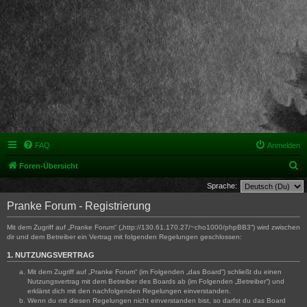
FAQ
Anmelden
S
Foren-Übersicht
u
Sprache:
c
Pranke Forum - Registrierung
h
Mit dem Zugriff auf „Pranke Forum“ („http://130.61.170.27/~cho1000/phpBB3“) wird zwischen
e
dir und dem Betreiber ein Vertrag mit folgenden Regelungen geschlossen:
1. NUTZUNGSVERTRAG
Mit dem Zugriff auf „Pranke Forum“ (im Folgenden „das Board“) schließt du einen
Nutzungsvertrag mit dem Betreiber des Boards ab (im Folgenden „Betreiber“) und
erklärst dich mit den nachfolgenden Regelungen einverstanden.
Wenn du mit diesen Regelungen nicht einverstanden bist, so darfst du das Board