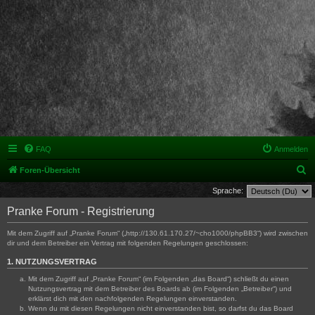
FAQ
Anmelden
S
Foren-Übersicht
u
Sprache:
c
Pranke Forum - Registrierung
h
Mit dem Zugriff auf „Pranke Forum“ („http://130.61.170.27/~cho1000/phpBB3“) wird zwischen
e
dir und dem Betreiber ein Vertrag mit folgenden Regelungen geschlossen:
1. NUTZUNGSVERTRAG
Mit dem Zugriff auf „Pranke Forum“ (im Folgenden „das Board“) schließt du einen
Nutzungsvertrag mit dem Betreiber des Boards ab (im Folgenden „Betreiber“) und
erklärst dich mit den nachfolgenden Regelungen einverstanden.
Wenn du mit diesen Regelungen nicht einverstanden bist, so darfst du das Board