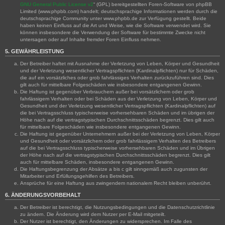
GNU General Public License v2
“ (GPL) bereitgestellten Foren-Software von phpBB
Limited (www.phpbb.com) handelt; deutschsprachige Informationen werden durch die
deutschsprachige Community unter www.phpbb.de zur Verfügung gestellt. Beide
haben keinen Einfluss auf die Art und Weise, wie die Software verwendet wird. Sie
können insbesondere die Verwendung der Software für bestimmte Zwecke nicht
untersagen oder auf Inhalte fremder Foren Einfluss nehmen.
5. GEWÄHRLEISTUNG
Der Betreiber haftet mit Ausnahme der Verletzung von Leben, Körper und Gesundheit
und der Verletzung wesentlicher Vertragspflichten (Kardinalpflichten) nur für Schäden,
die auf ein vorsätzliches oder grob fahrlässiges Verhalten zurückzuführen sind. Dies
gilt auch für mittelbare Folgeschäden wie insbesondere entgangenen Gewinn.
Die Haftung ist gegenüber Verbrauchern außer bei vorsätzlichem oder grob
fahrlässigem Verhalten oder bei Schäden aus der Verletzung von Leben, Körper und
Gesundheit und der Verletzung wesentlicher Vertragspflichten (Kardinalpflichten) auf
die bei Vertragsschluss typischerweise vorhersehbaren Schäden und im übrigen der
Höhe nach auf die vertragstypischen Durchschnittsschäden begrenzt. Dies gilt auch
für mittelbare Folgeschäden wie insbesondere entgangenen Gewinn.
Die Haftung ist gegenüber Unternehmern außer bei der Verletzung von Leben, Körper
und Gesundheit oder vorsätzlichem oder grob fahrlässigem Verhalten des Betreibers
auf die bei Vertragsschluss typischerweise vorhersehbaren Schäden und im Übrigen
der Höhe nach auf die vertragstypischen Durchschnittsschäden begrenzt. Dies gilt
auch für mittelbare Schäden, insbesondere entgangenen Gewinn.
Die Haftungsbegrenzung der Absätze a bis c gilt sinngemäß auch zugunsten der
Mitarbeiter und Erfüllungsgehilfen des Betreibers.
Ansprüche für eine Haftung aus zwingendem nationalem Recht bleiben unberührt.
6. ÄNDERUNGSVORBEHALT
Der Betreiber ist berechtigt, die Nutzungsbedingungen und die Datenschutzrichtlinie
zu ändern. Die Änderung wird dem Nutzer per E-Mail mitgeteilt.
Der Nutzer ist berechtigt, den Änderungen zu widersprechen. Im Falle des