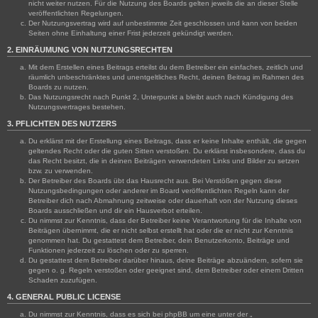
nicht weiter nutzen. Für die Nutzung des Boards gelten jeweils die an dieser Stelle
veröffentlichten Regelungen.
Der Nutzungsvertrag wird auf unbestimmte Zeit geschlossen und kann von beiden
Seiten ohne Einhaltung einer Frist jederzeit gekündigt werden.
2. EINRÄUMUNG VON NUTZUNGSRECHTEN
Mit dem Erstellen eines Beitrags erteilst du dem Betreiber ein einfaches, zeitlich und
räumlich unbeschränktes und unentgeltliches Recht, deinen Beitrag im Rahmen des
Boards zu nutzen.
Das Nutzungsrecht nach Punkt 2, Unterpunkt a bleibt auch nach Kündigung des
Nutzungsvertrages bestehen.
3. PFLICHTEN DES NUTZERS
Du erklärst mit der Erstellung eines Beitrags, dass er keine Inhalte enthält, die gegen
geltendes Recht oder die guten Sitten verstoßen. Du erklärst insbesondere, dass du
das Recht besitzt, die in deinen Beiträgen verwendeten Links und Bilder zu setzen
bzw. zu verwenden.
Der Betreiber des Boards übt das Hausrecht aus. Bei Verstößen gegen diese
Nutzungsbedingungen oder anderer im Board veröffentlichten Regeln kann der
Betreiber dich nach Abmahnung zeitweise oder dauerhaft von der Nutzung dieses
Boards ausschließen und dir ein Hausverbot erteilen.
Du nimmst zur Kenntnis, dass der Betreiber keine Verantwortung für die Inhalte von
Beiträgen übernimmt, die er nicht selbst erstellt hat oder die er nicht zur Kenntnis
genommen hat. Du gestattest dem Betreiber, dein Benutzerkonto, Beiträge und
Funktionen jederzeit zu löschen oder zu sperren.
Du gestattest dem Betreiber darüber hinaus, deine Beiträge abzuändern, sofern sie
gegen o. g. Regeln verstoßen oder geeignet sind, dem Betreiber oder einem Dritten
Schaden zuzufügen.
4. GENERAL PUBLIC LICENSE
Du nimmst zur Kenntnis, dass es sich bei phpBB um eine unter der „