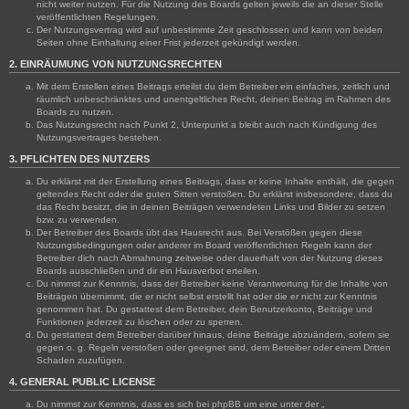
nicht weiter nutzen. Für die Nutzung des Boards gelten jeweils die an dieser Stelle
veröffentlichten Regelungen.
Der Nutzungsvertrag wird auf unbestimmte Zeit geschlossen und kann von beiden
Seiten ohne Einhaltung einer Frist jederzeit gekündigt werden.
2. EINRÄUMUNG VON NUTZUNGSRECHTEN
Mit dem Erstellen eines Beitrags erteilst du dem Betreiber ein einfaches, zeitlich und
räumlich unbeschränktes und unentgeltliches Recht, deinen Beitrag im Rahmen des
Boards zu nutzen.
Das Nutzungsrecht nach Punkt 2, Unterpunkt a bleibt auch nach Kündigung des
Nutzungsvertrages bestehen.
3. PFLICHTEN DES NUTZERS
Du erklärst mit der Erstellung eines Beitrags, dass er keine Inhalte enthält, die gegen
geltendes Recht oder die guten Sitten verstoßen. Du erklärst insbesondere, dass du
das Recht besitzt, die in deinen Beiträgen verwendeten Links und Bilder zu setzen
bzw. zu verwenden.
Der Betreiber des Boards übt das Hausrecht aus. Bei Verstößen gegen diese
Nutzungsbedingungen oder anderer im Board veröffentlichten Regeln kann der
Betreiber dich nach Abmahnung zeitweise oder dauerhaft von der Nutzung dieses
Boards ausschließen und dir ein Hausverbot erteilen.
Du nimmst zur Kenntnis, dass der Betreiber keine Verantwortung für die Inhalte von
Beiträgen übernimmt, die er nicht selbst erstellt hat oder die er nicht zur Kenntnis
genommen hat. Du gestattest dem Betreiber, dein Benutzerkonto, Beiträge und
Funktionen jederzeit zu löschen oder zu sperren.
Du gestattest dem Betreiber darüber hinaus, deine Beiträge abzuändern, sofern sie
gegen o. g. Regeln verstoßen oder geeignet sind, dem Betreiber oder einem Dritten
Schaden zuzufügen.
4. GENERAL PUBLIC LICENSE
Du nimmst zur Kenntnis, dass es sich bei phpBB um eine unter der „