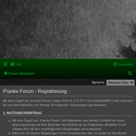
FAQ
Anmelden
S
Foren-Übersicht
u
Sprache:
c
Pranke Forum - Registrierung
h
Mit dem Zugriff auf „Pranke Forum“ („http://130.61.170.27/~cho1000/phpBB3“) wird zwischen
e
dir und dem Betreiber ein Vertrag mit folgenden Regelungen geschlossen:
1. NUTZUNGSVERTRAG
Mit dem Zugriff auf „Pranke Forum“ (im Folgenden „das Board“) schließt du einen
Nutzungsvertrag mit dem Betreiber des Boards ab (im Folgenden „Betreiber“) und
erklärst dich mit den nachfolgenden Regelungen einverstanden.
Wenn du mit diesen Regelungen nicht einverstanden bist, so darfst du das Board