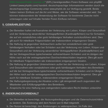
GNU General Public License v2
“ (GPL) bereitgestellten Foren-Software von phpBB
Limited (www.phpbb.com) handelt; deutschsprachige Informationen werden durch die
deutschsprachige Community unter www.phpbb.de zur Verfügung gestellt. Beide
haben keinen Einfluss auf die Art und Weise, wie die Software verwendet wird. Sie
können insbesondere die Verwendung der Software für bestimmte Zwecke nicht
untersagen oder auf Inhalte fremder Foren Einfluss nehmen.
5. GEWÄHRLEISTUNG
Der Betreiber haftet mit Ausnahme der Verletzung von Leben, Körper und Gesundheit
und der Verletzung wesentlicher Vertragspflichten (Kardinalpflichten) nur für Schäden,
die auf ein vorsätzliches oder grob fahrlässiges Verhalten zurückzuführen sind. Dies
gilt auch für mittelbare Folgeschäden wie insbesondere entgangenen Gewinn.
Die Haftung ist gegenüber Verbrauchern außer bei vorsätzlichem oder grob
fahrlässigem Verhalten oder bei Schäden aus der Verletzung von Leben, Körper und
Gesundheit und der Verletzung wesentlicher Vertragspflichten (Kardinalpflichten) auf
die bei Vertragsschluss typischerweise vorhersehbaren Schäden und im übrigen der
Höhe nach auf die vertragstypischen Durchschnittsschäden begrenzt. Dies gilt auch
für mittelbare Folgeschäden wie insbesondere entgangenen Gewinn.
Die Haftung ist gegenüber Unternehmern außer bei der Verletzung von Leben, Körper
und Gesundheit oder vorsätzlichem oder grob fahrlässigem Verhalten des Betreibers
auf die bei Vertragsschluss typischerweise vorhersehbaren Schäden und im Übrigen
der Höhe nach auf die vertragstypischen Durchschnittsschäden begrenzt. Dies gilt
auch für mittelbare Schäden, insbesondere entgangenen Gewinn.
Die Haftungsbegrenzung der Absätze a bis c gilt sinngemäß auch zugunsten der
Mitarbeiter und Erfüllungsgehilfen des Betreibers.
Ansprüche für eine Haftung aus zwingendem nationalem Recht bleiben unberührt.
6. ÄNDERUNGSVORBEHALT
Der Betreiber ist berechtigt, die Nutzungsbedingungen und die Datenschutzrichtlinie
zu ändern. Die Änderung wird dem Nutzer per E-Mail mitgeteilt.
Der Nutzer ist berechtigt, den Änderungen zu widersprechen. Im Falle des