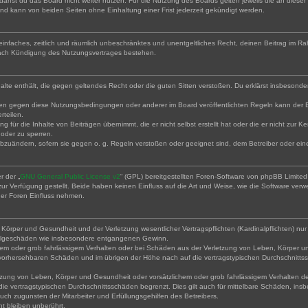
arfst du das Board nicht weiter nutzen. Für die Nutzung des Boards gelten jeweils die an dieser 
nd kann von beiden Seiten ohne Einhaltung einer Frist jederzeit gekündigt werden.
in einfaches, zeitlich und räumlich unbeschränktes und unentgeltliches Recht, deinen Beitrag im
nach Kündigung des Nutzungsvertrages bestehen.
Inhalte enthält, die gegen geltendes Recht oder die guten Sitten verstoßen. Du erklärst insbesond
ßen gegen diese Nutzungsbedingungen oder anderer im Board veröffentlichten Regeln kann der 
rteilen.
g für die Inhalte von Beiträgen übernimmt, die er nicht selbst erstellt hat oder die er nicht zur
 oder zu sperren.
abzuändern, sofern sie gegen o. g. Regeln verstoßen oder geeignet sind, dem Betreiber oder ei
r der „
GNU General Public License v2
“ (GPL) bereitgestellten Foren-Software von phpBB Limit
r Verfügung gestellt. Beide haben keinen Einfluss auf die Art und Weise, wie die Software ver
der Foren Einfluss nehmen.
örper und Gesundheit und der Verletzung wesentlicher Vertragspflichten (Kardinalpflichten) nur 
e Folgeschäden wie insbesondere entgangenen Gewinn.
hem oder grob fahrlässigem Verhalten oder bei Schäden aus der Verletzung von Leben, Körper un
se vorhersehbaren Schäden und im übrigen der Höhe nach auf die vertragstypischen Durchschnittss
zung von Leben, Körper und Gesundheit oder vorsätzlichem oder grob fahrlässigem Verhalten des 
e vertragstypischen Durchschnittsschäden begrenzt. Dies gilt auch für mittelbare Schäden, i
ch zugunsten der Mitarbeiter und Erfüllungsgehilfen des Betreibers.
t bleiben unberührt.