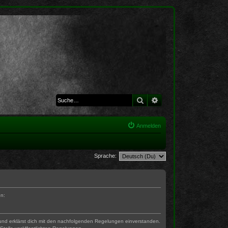
Suche
Erweiterte Suche
Anmelden
Sprache:
en:
) und erklärst dich mit den nachfolgenden Regelungen einverstanden.