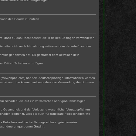
Stelle veröffentlichten Regelungen.
 Rahmen des Boards zu nutzen.
ere, dass du das Recht besitzt, die in deinen Beiträgen verwendeten
Betreiber dich nach Abmahnung zeitweise oder dauerhaft von der
 Kenntnis genommen hat. Du gestattest dem Betreiber, dein
nem Dritten Schaden zuzufügen.
ed (www.phpbb.com) handelt; deutschsprachige Informationen werden
wendet wird. Sie können insbesondere die Verwendung der Software
für Schäden, die auf ein vorsätzliches oder grob fahrlässiges
d Gesundheit und der Verletzung wesentlicher Vertragspflichten
chäden begrenzt. Dies gilt auch für mittelbare Folgeschäden wie
Betreibers auf die bei Vertragsschluss typischerweise
nsbesondere entgangenen Gewinn.