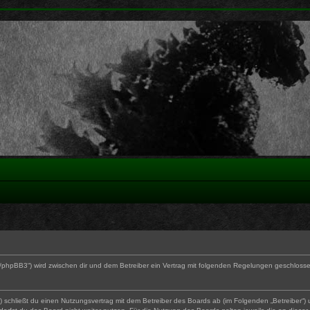
0/phpBB3“) wird zwischen dir und dem Betreiber ein Vertrag mit folgenden Regelungen geschloss
“) schließt du einen Nutzungsvertrag mit dem Betreiber des Boards ab (im Folgenden „Betreiber“