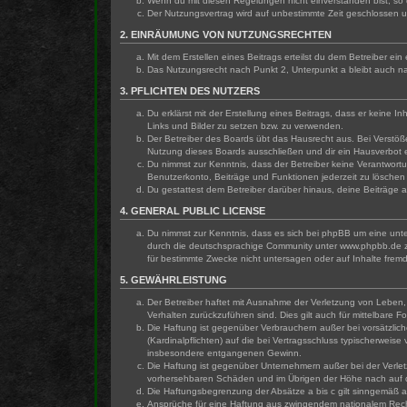
Wenn du mit diesen Regelungen nicht einverstanden bist, so d
Der Nutzungsvertrag wird auf unbestimmte Zeit geschlossen u
2. EINRÄUMUNG VON NUTZUNGSRECHTEN
Mit dem Erstellen eines Beitrags erteilst du dem Betreiber e
Das Nutzungsrecht nach Punkt 2, Unterpunkt a bleibt auch 
3. PFLICHTEN DES NUTZERS
Du erklärst mit der Erstellung eines Beitrags, dass er keine 
Links und Bilder zu setzen bzw. zu verwenden.
Der Betreiber des Boards übt das Hausrecht aus. Bei Verstö
Nutzung dieses Boards ausschließen und dir ein Hausverbot e
Du nimmst zur Kenntnis, dass der Betreiber keine Verantwortun
Benutzerkonto, Beiträge und Funktionen jederzeit zu löschen
Du gestattest dem Betreiber darüber hinaus, deine Beiträge 
4. GENERAL PUBLIC LICENSE
Du nimmst zur Kenntnis, dass es sich bei phpBB um eine unte
durch die deutschsprachige Community unter www.phpbb.de zu
für bestimmte Zwecke nicht untersagen oder auf Inhalte frem
5. GEWÄHRLEISTUNG
Der Betreiber haftet mit Ausnahme der Verletzung von Leben, K
Verhalten zurückzuführen sind. Dies gilt auch für mittelbar
Die Haftung ist gegenüber Verbrauchern außer bei vorsätzlic
(Kardinalpflichten) auf die bei Vertragsschluss typischerwei
insbesondere entgangenen Gewinn.
Die Haftung ist gegenüber Unternehmern außer bei der Verlet
vorhersehbaren Schäden und im Übrigen der Höhe nach auf di
Die Haftungsbegrenzung der Absätze a bis c gilt sinngemäß au
Ansprüche für eine Haftung aus zwingendem nationalem Rech