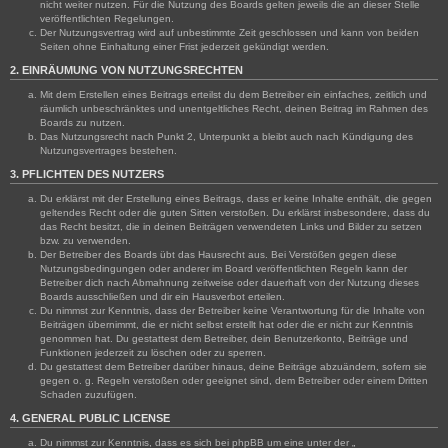
nicht weiter nutzen. Für die Nutzung des Boards gelten jeweils die an dieser Stelle
veröffentlichten Regelungen.
Der Nutzungsvertrag wird auf unbestimmte Zeit geschlossen und kann von beiden
Seiten ohne Einhaltung einer Frist jederzeit gekündigt werden.
2. EINRÄUMUNG VON NUTZUNGSRECHTEN
Mit dem Erstellen eines Beitrags erteilst du dem Betreiber ein einfaches, zeitlich und
räumlich unbeschränktes und unentgeltliches Recht, deinen Beitrag im Rahmen des
Boards zu nutzen.
Das Nutzungsrecht nach Punkt 2, Unterpunkt a bleibt auch nach Kündigung des
Nutzungsvertrages bestehen.
3. PFLICHTEN DES NUTZERS
Du erklärst mit der Erstellung eines Beitrags, dass er keine Inhalte enthält, die gegen
geltendes Recht oder die guten Sitten verstoßen. Du erklärst insbesondere, dass du
das Recht besitzt, die in deinen Beiträgen verwendeten Links und Bilder zu setzen
bzw. zu verwenden.
Der Betreiber des Boards übt das Hausrecht aus. Bei Verstößen gegen diese
Nutzungsbedingungen oder anderer im Board veröffentlichten Regeln kann der
Betreiber dich nach Abmahnung zeitweise oder dauerhaft von der Nutzung dieses
Boards ausschließen und dir ein Hausverbot erteilen.
Du nimmst zur Kenntnis, dass der Betreiber keine Verantwortung für die Inhalte von
Beiträgen übernimmt, die er nicht selbst erstellt hat oder die er nicht zur Kenntnis
genommen hat. Du gestattest dem Betreiber, dein Benutzerkonto, Beiträge und
Funktionen jederzeit zu löschen oder zu sperren.
Du gestattest dem Betreiber darüber hinaus, deine Beiträge abzuändern, sofern sie
gegen o. g. Regeln verstoßen oder geeignet sind, dem Betreiber oder einem Dritten
Schaden zuzufügen.
4. GENERAL PUBLIC LICENSE
Du nimmst zur Kenntnis, dass es sich bei phpBB um eine unter der „