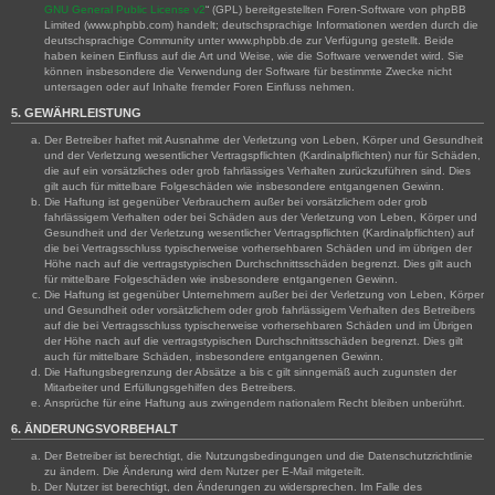
GNU General Public License v2
“ (GPL) bereitgestellten Foren-Software von phpBB
Limited (www.phpbb.com) handelt; deutschsprachige Informationen werden durch die
deutschsprachige Community unter www.phpbb.de zur Verfügung gestellt. Beide
haben keinen Einfluss auf die Art und Weise, wie die Software verwendet wird. Sie
können insbesondere die Verwendung der Software für bestimmte Zwecke nicht
untersagen oder auf Inhalte fremder Foren Einfluss nehmen.
5. GEWÄHRLEISTUNG
Der Betreiber haftet mit Ausnahme der Verletzung von Leben, Körper und Gesundheit
und der Verletzung wesentlicher Vertragspflichten (Kardinalpflichten) nur für Schäden,
die auf ein vorsätzliches oder grob fahrlässiges Verhalten zurückzuführen sind. Dies
gilt auch für mittelbare Folgeschäden wie insbesondere entgangenen Gewinn.
Die Haftung ist gegenüber Verbrauchern außer bei vorsätzlichem oder grob
fahrlässigem Verhalten oder bei Schäden aus der Verletzung von Leben, Körper und
Gesundheit und der Verletzung wesentlicher Vertragspflichten (Kardinalpflichten) auf
die bei Vertragsschluss typischerweise vorhersehbaren Schäden und im übrigen der
Höhe nach auf die vertragstypischen Durchschnittsschäden begrenzt. Dies gilt auch
für mittelbare Folgeschäden wie insbesondere entgangenen Gewinn.
Die Haftung ist gegenüber Unternehmern außer bei der Verletzung von Leben, Körper
und Gesundheit oder vorsätzlichem oder grob fahrlässigem Verhalten des Betreibers
auf die bei Vertragsschluss typischerweise vorhersehbaren Schäden und im Übrigen
der Höhe nach auf die vertragstypischen Durchschnittsschäden begrenzt. Dies gilt
auch für mittelbare Schäden, insbesondere entgangenen Gewinn.
Die Haftungsbegrenzung der Absätze a bis c gilt sinngemäß auch zugunsten der
Mitarbeiter und Erfüllungsgehilfen des Betreibers.
Ansprüche für eine Haftung aus zwingendem nationalem Recht bleiben unberührt.
6. ÄNDERUNGSVORBEHALT
Der Betreiber ist berechtigt, die Nutzungsbedingungen und die Datenschutzrichtlinie
zu ändern. Die Änderung wird dem Nutzer per E-Mail mitgeteilt.
Der Nutzer ist berechtigt, den Änderungen zu widersprechen. Im Falle des