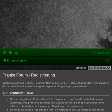
FAQ
Anmelden
S
Foren-Übersicht
u
Sprache:
c
Pranke Forum - Registrierung
h
Mit dem Zugriff auf „Pranke Forum“ („http://130.61.170.27/~cho1000/phpBB3“) wird zwischen
e
dir und dem Betreiber ein Vertrag mit folgenden Regelungen geschlossen:
1. NUTZUNGSVERTRAG
Mit dem Zugriff auf „Pranke Forum“ (im Folgenden „das Board“) schließt du einen
Nutzungsvertrag mit dem Betreiber des Boards ab (im Folgenden „Betreiber“) und
erklärst dich mit den nachfolgenden Regelungen einverstanden.
Wenn du mit diesen Regelungen nicht einverstanden bist, so darfst du das Board