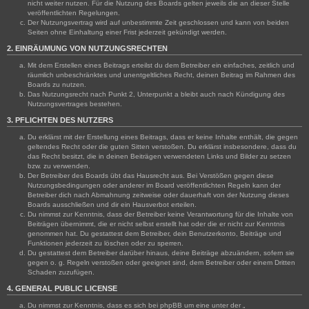
nicht weiter nutzen. Für die Nutzung des Boards gelten jeweils die an dieser Stelle
veröffentlichten Regelungen.
Der Nutzungsvertrag wird auf unbestimmte Zeit geschlossen und kann von beiden
Seiten ohne Einhaltung einer Frist jederzeit gekündigt werden.
2. EINRÄUMUNG VON NUTZUNGSRECHTEN
Mit dem Erstellen eines Beitrags erteilst du dem Betreiber ein einfaches, zeitlich und
räumlich unbeschränktes und unentgeltliches Recht, deinen Beitrag im Rahmen des
Boards zu nutzen.
Das Nutzungsrecht nach Punkt 2, Unterpunkt a bleibt auch nach Kündigung des
Nutzungsvertrages bestehen.
3. PFLICHTEN DES NUTZERS
Du erklärst mit der Erstellung eines Beitrags, dass er keine Inhalte enthält, die gegen
geltendes Recht oder die guten Sitten verstoßen. Du erklärst insbesondere, dass du
das Recht besitzt, die in deinen Beiträgen verwendeten Links und Bilder zu setzen
bzw. zu verwenden.
Der Betreiber des Boards übt das Hausrecht aus. Bei Verstößen gegen diese
Nutzungsbedingungen oder anderer im Board veröffentlichten Regeln kann der
Betreiber dich nach Abmahnung zeitweise oder dauerhaft von der Nutzung dieses
Boards ausschließen und dir ein Hausverbot erteilen.
Du nimmst zur Kenntnis, dass der Betreiber keine Verantwortung für die Inhalte von
Beiträgen übernimmt, die er nicht selbst erstellt hat oder die er nicht zur Kenntnis
genommen hat. Du gestattest dem Betreiber, dein Benutzerkonto, Beiträge und
Funktionen jederzeit zu löschen oder zu sperren.
Du gestattest dem Betreiber darüber hinaus, deine Beiträge abzuändern, sofern sie
gegen o. g. Regeln verstoßen oder geeignet sind, dem Betreiber oder einem Dritten
Schaden zuzufügen.
4. GENERAL PUBLIC LICENSE
Du nimmst zur Kenntnis, dass es sich bei phpBB um eine unter der „