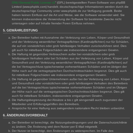
GNU General Public License v2
“ (GPL) bereitgestellten Foren-Software von phpBB
Limited (www.phpbb.com) handelt; deutschsprachige Informationen werden durch die
deutschsprachige Community unter www.phpbb.de zur Verfügung gestellt. Beide
haben keinen Einfluss auf die Art und Weise, wie die Software verwendet wird. Sie
können insbesondere die Verwendung der Software für bestimmte Zwecke nicht
untersagen oder auf Inhalte fremder Foren Einfluss nehmen.
5. GEWÄHRLEISTUNG
Der Betreiber haftet mit Ausnahme der Verletzung von Leben, Körper und Gesundheit
und der Verletzung wesentlicher Vertragspflichten (Kardinalpflichten) nur für Schäden,
die auf ein vorsätzliches oder grob fahrlässiges Verhalten zurückzuführen sind. Dies
gilt auch für mittelbare Folgeschäden wie insbesondere entgangenen Gewinn.
Die Haftung ist gegenüber Verbrauchern außer bei vorsätzlichem oder grob
fahrlässigem Verhalten oder bei Schäden aus der Verletzung von Leben, Körper und
Gesundheit und der Verletzung wesentlicher Vertragspflichten (Kardinalpflichten) auf
die bei Vertragsschluss typischerweise vorhersehbaren Schäden und im übrigen der
Höhe nach auf die vertragstypischen Durchschnittsschäden begrenzt. Dies gilt auch
für mittelbare Folgeschäden wie insbesondere entgangenen Gewinn.
Die Haftung ist gegenüber Unternehmern außer bei der Verletzung von Leben, Körper
und Gesundheit oder vorsätzlichem oder grob fahrlässigem Verhalten des Betreibers
auf die bei Vertragsschluss typischerweise vorhersehbaren Schäden und im Übrigen
der Höhe nach auf die vertragstypischen Durchschnittsschäden begrenzt. Dies gilt
auch für mittelbare Schäden, insbesondere entgangenen Gewinn.
Die Haftungsbegrenzung der Absätze a bis c gilt sinngemäß auch zugunsten der
Mitarbeiter und Erfüllungsgehilfen des Betreibers.
Ansprüche für eine Haftung aus zwingendem nationalem Recht bleiben unberührt.
6. ÄNDERUNGSVORBEHALT
Der Betreiber ist berechtigt, die Nutzungsbedingungen und die Datenschutzrichtlinie
zu ändern. Die Änderung wird dem Nutzer per E-Mail mitgeteilt.
Der Nutzer ist berechtigt, den Änderungen zu widersprechen. Im Falle des