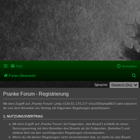
FAQ
Anmelden
S
Foren-Übersicht
u
Sprache:
c
Pranke Forum - Registrierung
h
Mit dem Zugriff auf „Pranke Forum“ („http://130.61.170.27/~cho1000/phpBB3“) wird zwischen
e
dir und dem Betreiber ein Vertrag mit folgenden Regelungen geschlossen:
1. NUTZUNGSVERTRAG
Mit dem Zugriff auf „Pranke Forum“ (im Folgenden „das Board“) schließt du einen
Nutzungsvertrag mit dem Betreiber des Boards ab (im Folgenden „Betreiber“) und
erklärst dich mit den nachfolgenden Regelungen einverstanden.
Wenn du mit diesen Regelungen nicht einverstanden bist, so darfst du das Board