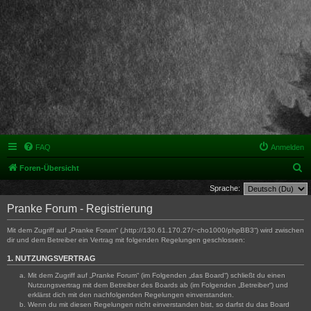
FAQ
Anmelden
S
Foren-Übersicht
u
Sprache:
c
Pranke Forum - Registrierung
h
Mit dem Zugriff auf „Pranke Forum“ („http://130.61.170.27/~cho1000/phpBB3“) wird zwischen
e
dir und dem Betreiber ein Vertrag mit folgenden Regelungen geschlossen:
1. NUTZUNGSVERTRAG
Mit dem Zugriff auf „Pranke Forum“ (im Folgenden „das Board“) schließt du einen
Nutzungsvertrag mit dem Betreiber des Boards ab (im Folgenden „Betreiber“) und
erklärst dich mit den nachfolgenden Regelungen einverstanden.
Wenn du mit diesen Regelungen nicht einverstanden bist, so darfst du das Board