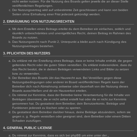
nicht weiter nutzen. Für die Nutzung des Boards gelten jeweils die an dieser Stelle
veröffentlichten Regelungen.
Der Nutzungsvertrag wird auf unbestimmte Zeit geschlossen und kann von beiden
Seiten ohne Einhaltung einer Frist jederzeit gekündigt werden.
2. EINRÄUMUNG VON NUTZUNGSRECHTEN
Mit dem Erstellen eines Beitrags erteilst du dem Betreiber ein einfaches, zeitlich und
räumlich unbeschränktes und unentgeltliches Recht, deinen Beitrag im Rahmen des
Boards zu nutzen.
Das Nutzungsrecht nach Punkt 2, Unterpunkt a bleibt auch nach Kündigung des
Nutzungsvertrages bestehen.
3. PFLICHTEN DES NUTZERS
Du erklärst mit der Erstellung eines Beitrags, dass er keine Inhalte enthält, die gegen
geltendes Recht oder die guten Sitten verstoßen. Du erklärst insbesondere, dass du
das Recht besitzt, die in deinen Beiträgen verwendeten Links und Bilder zu setzen
bzw. zu verwenden.
Der Betreiber des Boards übt das Hausrecht aus. Bei Verstößen gegen diese
Nutzungsbedingungen oder anderer im Board veröffentlichten Regeln kann der
Betreiber dich nach Abmahnung zeitweise oder dauerhaft von der Nutzung dieses
Boards ausschließen und dir ein Hausverbot erteilen.
Du nimmst zur Kenntnis, dass der Betreiber keine Verantwortung für die Inhalte von
Beiträgen übernimmt, die er nicht selbst erstellt hat oder die er nicht zur Kenntnis
genommen hat. Du gestattest dem Betreiber, dein Benutzerkonto, Beiträge und
Funktionen jederzeit zu löschen oder zu sperren.
Du gestattest dem Betreiber darüber hinaus, deine Beiträge abzuändern, sofern sie
gegen o. g. Regeln verstoßen oder geeignet sind, dem Betreiber oder einem Dritten
Schaden zuzufügen.
4. GENERAL PUBLIC LICENSE
Du nimmst zur Kenntnis, dass es sich bei phpBB um eine unter der „