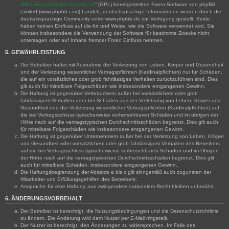
GNU General Public License v2
“ (GPL) bereitgestellten Foren-Software von phpBB
Limited (www.phpbb.com) handelt; deutschsprachige Informationen werden durch die
deutschsprachige Community unter www.phpbb.de zur Verfügung gestellt. Beide
haben keinen Einfluss auf die Art und Weise, wie die Software verwendet wird. Sie
können insbesondere die Verwendung der Software für bestimmte Zwecke nicht
untersagen oder auf Inhalte fremder Foren Einfluss nehmen.
5. GEWÄHRLEISTUNG
Der Betreiber haftet mit Ausnahme der Verletzung von Leben, Körper und Gesundheit
und der Verletzung wesentlicher Vertragspflichten (Kardinalpflichten) nur für Schäden,
die auf ein vorsätzliches oder grob fahrlässiges Verhalten zurückzuführen sind. Dies
gilt auch für mittelbare Folgeschäden wie insbesondere entgangenen Gewinn.
Die Haftung ist gegenüber Verbrauchern außer bei vorsätzlichem oder grob
fahrlässigem Verhalten oder bei Schäden aus der Verletzung von Leben, Körper und
Gesundheit und der Verletzung wesentlicher Vertragspflichten (Kardinalpflichten) auf
die bei Vertragsschluss typischerweise vorhersehbaren Schäden und im übrigen der
Höhe nach auf die vertragstypischen Durchschnittsschäden begrenzt. Dies gilt auch
für mittelbare Folgeschäden wie insbesondere entgangenen Gewinn.
Die Haftung ist gegenüber Unternehmern außer bei der Verletzung von Leben, Körper
und Gesundheit oder vorsätzlichem oder grob fahrlässigem Verhalten des Betreibers
auf die bei Vertragsschluss typischerweise vorhersehbaren Schäden und im Übrigen
der Höhe nach auf die vertragstypischen Durchschnittsschäden begrenzt. Dies gilt
auch für mittelbare Schäden, insbesondere entgangenen Gewinn.
Die Haftungsbegrenzung der Absätze a bis c gilt sinngemäß auch zugunsten der
Mitarbeiter und Erfüllungsgehilfen des Betreibers.
Ansprüche für eine Haftung aus zwingendem nationalem Recht bleiben unberührt.
6. ÄNDERUNGSVORBEHALT
Der Betreiber ist berechtigt, die Nutzungsbedingungen und die Datenschutzrichtlinie
zu ändern. Die Änderung wird dem Nutzer per E-Mail mitgeteilt.
Der Nutzer ist berechtigt, den Änderungen zu widersprechen. Im Falle des