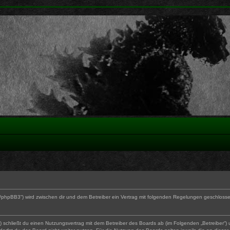
0/phpBB3“) wird zwischen dir und dem Betreiber ein Vertrag mit folgenden Regelungen geschloss
“) schließt du einen Nutzungsvertrag mit dem Betreiber des Boards ab (im Folgenden „Betreiber“