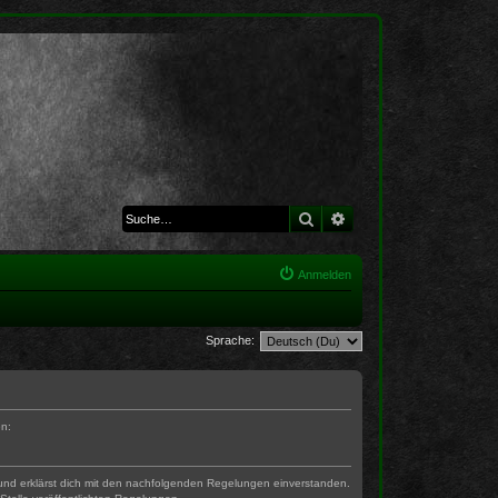
Suche
Erweiterte Suche
Anmelden
Sprache:
en:
) und erklärst dich mit den nachfolgenden Regelungen einverstanden.