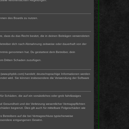
Stelle veröffentlichten Regelungen.
 Rahmen des Boards zu nutzen.
ere, dass du das Recht besitzt, die in deinen Beiträgen verwendeten
Betreiber dich nach Abmahnung zeitweise oder dauerhaft von der
 Kenntnis genommen hat. Du gestattest dem Betreiber, dein
nem Dritten Schaden zuzufügen.
ed (www.phpbb.com) handelt; deutschsprachige Informationen werden
wendet wird. Sie können insbesondere die Verwendung der Software
für Schäden, die auf ein vorsätzliches oder grob fahrlässiges
d Gesundheit und der Verletzung wesentlicher Vertragspflichten
chäden begrenzt. Dies gilt auch für mittelbare Folgeschäden wie
Betreibers auf die bei Vertragsschluss typischerweise
nsbesondere entgangenen Gewinn.