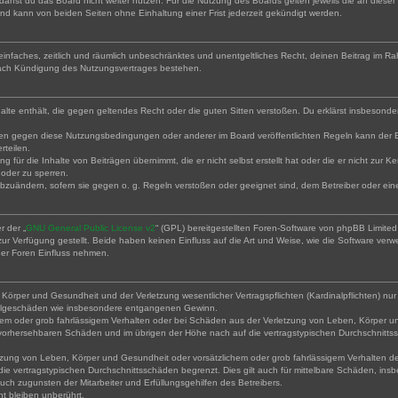
arfst du das Board nicht weiter nutzen. Für die Nutzung des Boards gelten jeweils die an dieser 
nd kann von beiden Seiten ohne Einhaltung einer Frist jederzeit gekündigt werden.
in einfaches, zeitlich und räumlich unbeschränktes und unentgeltliches Recht, deinen Beitrag im
nach Kündigung des Nutzungsvertrages bestehen.
Inhalte enthält, die gegen geltendes Recht oder die guten Sitten verstoßen. Du erklärst insbesond
ßen gegen diese Nutzungsbedingungen oder anderer im Board veröffentlichten Regeln kann der 
rteilen.
g für die Inhalte von Beiträgen übernimmt, die er nicht selbst erstellt hat oder die er nicht zur
 oder zu sperren.
abzuändern, sofern sie gegen o. g. Regeln verstoßen oder geeignet sind, dem Betreiber oder ei
r der „
GNU General Public License v2
“ (GPL) bereitgestellten Foren-Software von phpBB Limit
r Verfügung gestellt. Beide haben keinen Einfluss auf die Art und Weise, wie die Software ver
der Foren Einfluss nehmen.
örper und Gesundheit und der Verletzung wesentlicher Vertragspflichten (Kardinalpflichten) nur 
e Folgeschäden wie insbesondere entgangenen Gewinn.
hem oder grob fahrlässigem Verhalten oder bei Schäden aus der Verletzung von Leben, Körper un
se vorhersehbaren Schäden und im übrigen der Höhe nach auf die vertragstypischen Durchschnittss
zung von Leben, Körper und Gesundheit oder vorsätzlichem oder grob fahrlässigem Verhalten des 
e vertragstypischen Durchschnittsschäden begrenzt. Dies gilt auch für mittelbare Schäden, i
ch zugunsten der Mitarbeiter und Erfüllungsgehilfen des Betreibers.
t bleiben unberührt.