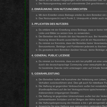
Wenn du mit diesen Regelungen nicht einverstanden bist, so d
Der Nutzungsvertrag wird auf unbestimmte Zeit geschlossen u
2. EINRÄUMUNG VON NUTZUNGSRECHTEN
Mit dem Erstellen eines Beitrags erteilst du dem Betreiber e
Das Nutzungsrecht nach Punkt 2, Unterpunkt a bleibt auch 
3. PFLICHTEN DES NUTZERS
Du erklärst mit der Erstellung eines Beitrags, dass er keine 
Links und Bilder zu setzen bzw. zu verwenden.
Der Betreiber des Boards übt das Hausrecht aus. Bei Verstö
Nutzung dieses Boards ausschließen und dir ein Hausverbot e
Du nimmst zur Kenntnis, dass der Betreiber keine Verantwortun
Benutzerkonto, Beiträge und Funktionen jederzeit zu löschen
Du gestattest dem Betreiber darüber hinaus, deine Beiträge 
4. GENERAL PUBLIC LICENSE
Du nimmst zur Kenntnis, dass es sich bei phpBB um eine unte
durch die deutschsprachige Community unter www.phpbb.de zu
für bestimmte Zwecke nicht untersagen oder auf Inhalte frem
5. GEWÄHRLEISTUNG
Der Betreiber haftet mit Ausnahme der Verletzung von Leben, K
Verhalten zurückzuführen sind. Dies gilt auch für mittelbar
Die Haftung ist gegenüber Verbrauchern außer bei vorsätzlic
(Kardinalpflichten) auf die bei Vertragsschluss typischerwei
insbesondere entgangenen Gewinn.
Die Haftung ist gegenüber Unternehmern außer bei der Verlet
vorhersehbaren Schäden und im Übrigen der Höhe nach auf di
Die Haftungsbegrenzung der Absätze a bis c gilt sinngemäß au
Ansprüche für eine Haftung aus zwingendem nationalem Rech