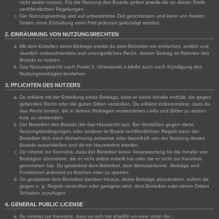
nicht weiter nutzen. Für die Nutzung des Boards gelten jeweils die an dieser Stelle
veröffentlichten Regelungen.
Der Nutzungsvertrag wird auf unbestimmte Zeit geschlossen und kann von beiden
Seiten ohne Einhaltung einer Frist jederzeit gekündigt werden.
2. EINRÄUMUNG VON NUTZUNGSRECHTEN
Mit dem Erstellen eines Beitrags erteilst du dem Betreiber ein einfaches, zeitlich und
räumlich unbeschränktes und unentgeltliches Recht, deinen Beitrag im Rahmen des
Boards zu nutzen.
Das Nutzungsrecht nach Punkt 2, Unterpunkt a bleibt auch nach Kündigung des
Nutzungsvertrages bestehen.
3. PFLICHTEN DES NUTZERS
Du erklärst mit der Erstellung eines Beitrags, dass er keine Inhalte enthält, die gegen
geltendes Recht oder die guten Sitten verstoßen. Du erklärst insbesondere, dass du
das Recht besitzt, die in deinen Beiträgen verwendeten Links und Bilder zu setzen
bzw. zu verwenden.
Der Betreiber des Boards übt das Hausrecht aus. Bei Verstößen gegen diese
Nutzungsbedingungen oder anderer im Board veröffentlichten Regeln kann der
Betreiber dich nach Abmahnung zeitweise oder dauerhaft von der Nutzung dieses
Boards ausschließen und dir ein Hausverbot erteilen.
Du nimmst zur Kenntnis, dass der Betreiber keine Verantwortung für die Inhalte von
Beiträgen übernimmt, die er nicht selbst erstellt hat oder die er nicht zur Kenntnis
genommen hat. Du gestattest dem Betreiber, dein Benutzerkonto, Beiträge und
Funktionen jederzeit zu löschen oder zu sperren.
Du gestattest dem Betreiber darüber hinaus, deine Beiträge abzuändern, sofern sie
gegen o. g. Regeln verstoßen oder geeignet sind, dem Betreiber oder einem Dritten
Schaden zuzufügen.
4. GENERAL PUBLIC LICENSE
Du nimmst zur Kenntnis, dass es sich bei phpBB um eine unter der „