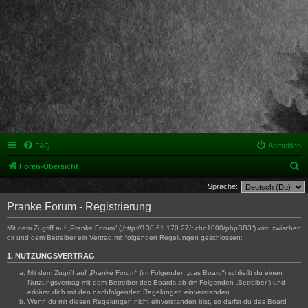
FAQ
Anmelden
S
Foren-Übersicht
u
Sprache:
c
Pranke Forum - Registrierung
h
Mit dem Zugriff auf „Pranke Forum“ („http://130.61.170.27/~cho1000/phpBB3“) wird zwischen
e
dir und dem Betreiber ein Vertrag mit folgenden Regelungen geschlossen:
1. NUTZUNGSVERTRAG
Mit dem Zugriff auf „Pranke Forum“ (im Folgenden „das Board“) schließt du einen
Nutzungsvertrag mit dem Betreiber des Boards ab (im Folgenden „Betreiber“) und
erklärst dich mit den nachfolgenden Regelungen einverstanden.
Wenn du mit diesen Regelungen nicht einverstanden bist, so darfst du das Board