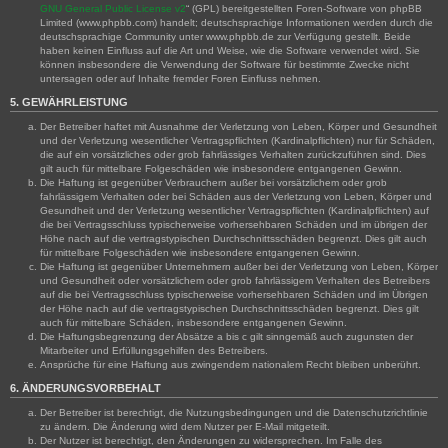
GNU General Public License v2
“ (GPL) bereitgestellten Foren-Software von phpBB
Limited (www.phpbb.com) handelt; deutschsprachige Informationen werden durch die
deutschsprachige Community unter www.phpbb.de zur Verfügung gestellt. Beide
haben keinen Einfluss auf die Art und Weise, wie die Software verwendet wird. Sie
können insbesondere die Verwendung der Software für bestimmte Zwecke nicht
untersagen oder auf Inhalte fremder Foren Einfluss nehmen.
5. GEWÄHRLEISTUNG
Der Betreiber haftet mit Ausnahme der Verletzung von Leben, Körper und Gesundheit
und der Verletzung wesentlicher Vertragspflichten (Kardinalpflichten) nur für Schäden,
die auf ein vorsätzliches oder grob fahrlässiges Verhalten zurückzuführen sind. Dies
gilt auch für mittelbare Folgeschäden wie insbesondere entgangenen Gewinn.
Die Haftung ist gegenüber Verbrauchern außer bei vorsätzlichem oder grob
fahrlässigem Verhalten oder bei Schäden aus der Verletzung von Leben, Körper und
Gesundheit und der Verletzung wesentlicher Vertragspflichten (Kardinalpflichten) auf
die bei Vertragsschluss typischerweise vorhersehbaren Schäden und im übrigen der
Höhe nach auf die vertragstypischen Durchschnittsschäden begrenzt. Dies gilt auch
für mittelbare Folgeschäden wie insbesondere entgangenen Gewinn.
Die Haftung ist gegenüber Unternehmern außer bei der Verletzung von Leben, Körper
und Gesundheit oder vorsätzlichem oder grob fahrlässigem Verhalten des Betreibers
auf die bei Vertragsschluss typischerweise vorhersehbaren Schäden und im Übrigen
der Höhe nach auf die vertragstypischen Durchschnittsschäden begrenzt. Dies gilt
auch für mittelbare Schäden, insbesondere entgangenen Gewinn.
Die Haftungsbegrenzung der Absätze a bis c gilt sinngemäß auch zugunsten der
Mitarbeiter und Erfüllungsgehilfen des Betreibers.
Ansprüche für eine Haftung aus zwingendem nationalem Recht bleiben unberührt.
6. ÄNDERUNGSVORBEHALT
Der Betreiber ist berechtigt, die Nutzungsbedingungen und die Datenschutzrichtlinie
zu ändern. Die Änderung wird dem Nutzer per E-Mail mitgeteilt.
Der Nutzer ist berechtigt, den Änderungen zu widersprechen. Im Falle des