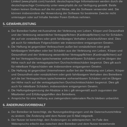
Limited (www.phpbb.com) handelt; deutschsprachige Informationen werden durch die
deutschsprachige Community unter www.phpbb.de zur Verfügung gestellt. Beide
haben keinen Einfluss auf die Art und Weise, wie die Software verwendet wird. Sie
können insbesondere die Verwendung der Software für bestimmte Zwecke nicht
untersagen oder auf Inhalte fremder Foren Einfluss nehmen.
5. GEWÄHRLEISTUNG
Der Betreiber haftet mit Ausnahme der Verletzung von Leben, Körper und Gesundheit
und der Verletzung wesentlicher Vertragspflichten (Kardinalpflichten) nur für Schäden,
die auf ein vorsätzliches oder grob fahrlässiges Verhalten zurückzuführen sind. Dies
gilt auch für mittelbare Folgeschäden wie insbesondere entgangenen Gewinn.
Die Haftung ist gegenüber Verbrauchern außer bei vorsätzlichem oder grob
fahrlässigem Verhalten oder bei Schäden aus der Verletzung von Leben, Körper und
Gesundheit und der Verletzung wesentlicher Vertragspflichten (Kardinalpflichten) auf
die bei Vertragsschluss typischerweise vorhersehbaren Schäden und im übrigen der
Höhe nach auf die vertragstypischen Durchschnittsschäden begrenzt. Dies gilt auch
für mittelbare Folgeschäden wie insbesondere entgangenen Gewinn.
Die Haftung ist gegenüber Unternehmern außer bei der Verletzung von Leben, Körper
und Gesundheit oder vorsätzlichem oder grob fahrlässigem Verhalten des Betreibers
auf die bei Vertragsschluss typischerweise vorhersehbaren Schäden und im Übrigen
der Höhe nach auf die vertragstypischen Durchschnittsschäden begrenzt. Dies gilt
auch für mittelbare Schäden, insbesondere entgangenen Gewinn.
Die Haftungsbegrenzung der Absätze a bis c gilt sinngemäß auch zugunsten der
Mitarbeiter und Erfüllungsgehilfen des Betreibers.
Ansprüche für eine Haftung aus zwingendem nationalem Recht bleiben unberührt.
6. ÄNDERUNGSVORBEHALT
Der Betreiber ist berechtigt, die Nutzungsbedingungen und die Datenschutzrichtlinie
zu ändern. Die Änderung wird dem Nutzer per E-Mail mitgeteilt.
Der Nutzer ist berechtigt, den Änderungen zu widersprechen. Im Falle des
Widerspruchs erlischt das zwischen dem Betreiber und dem Nutzer bestehende