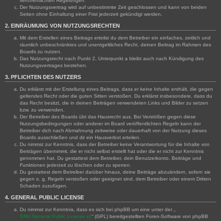
veröffentlichten Regelungen.
Der Nutzungsvertrag wird auf unbestimmte Zeit geschlossen und kann von beiden
Seiten ohne Einhaltung einer Frist jederzeit gekündigt werden.
2. EINRÄUMUNG VON NUTZUNGSRECHTEN
Mit dem Erstellen eines Beitrags erteilst du dem Betreiber ein einfaches, zeitlich und
räumlich unbeschränktes und unentgeltliches Recht, deinen Beitrag im Rahmen des
Boards zu nutzen.
Das Nutzungsrecht nach Punkt 2, Unterpunkt a bleibt auch nach Kündigung des
Nutzungsvertrages bestehen.
3. PFLICHTEN DES NUTZERS
Du erklärst mit der Erstellung eines Beitrags, dass er keine Inhalte enthält, die gegen
geltendes Recht oder die guten Sitten verstoßen. Du erklärst insbesondere, dass du
das Recht besitzt, die in deinen Beiträgen verwendeten Links und Bilder zu setzen
bzw. zu verwenden.
Der Betreiber des Boards übt das Hausrecht aus. Bei Verstößen gegen diese
Nutzungsbedingungen oder anderer im Board veröffentlichten Regeln kann der
Betreiber dich nach Abmahnung zeitweise oder dauerhaft von der Nutzung dieses
Boards ausschließen und dir ein Hausverbot erteilen.
Du nimmst zur Kenntnis, dass der Betreiber keine Verantwortung für die Inhalte von
Beiträgen übernimmt, die er nicht selbst erstellt hat oder die er nicht zur Kenntnis
genommen hat. Du gestattest dem Betreiber, dein Benutzerkonto, Beiträge und
Funktionen jederzeit zu löschen oder zu sperren.
Du gestattest dem Betreiber darüber hinaus, deine Beiträge abzuändern, sofern sie
gegen o. g. Regeln verstoßen oder geeignet sind, dem Betreiber oder einem Dritten
Schaden zuzufügen.
4. GENERAL PUBLIC LICENSE
Du nimmst zur Kenntnis, dass es sich bei phpBB um eine unter der „
GNU General Public License v2
“ (GPL) bereitgestellten Foren-Software von phpBB