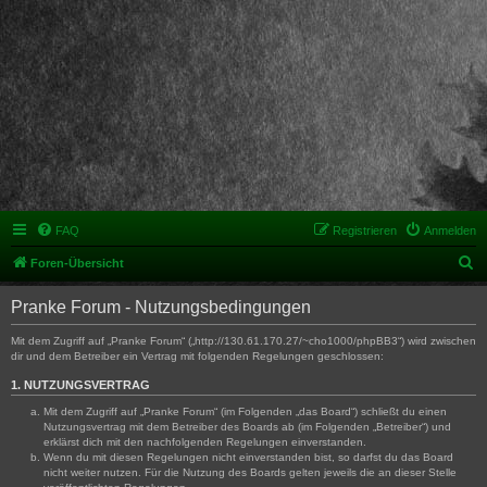
FAQ
Registrieren
Anmelden
S
Foren-Übersicht
u
Pranke Forum - Nutzungsbedingungen
c
h
Mit dem Zugriff auf „Pranke Forum“ („http://130.61.170.27/~cho1000/phpBB3“) wird zwischen
dir und dem Betreiber ein Vertrag mit folgenden Regelungen geschlossen:
e
1. NUTZUNGSVERTRAG
Mit dem Zugriff auf „Pranke Forum“ (im Folgenden „das Board“) schließt du einen
Nutzungsvertrag mit dem Betreiber des Boards ab (im Folgenden „Betreiber“) und
erklärst dich mit den nachfolgenden Regelungen einverstanden.
Wenn du mit diesen Regelungen nicht einverstanden bist, so darfst du das Board
nicht weiter nutzen. Für die Nutzung des Boards gelten jeweils die an dieser Stelle