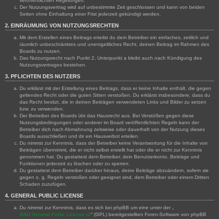
veröffentlichten Regelungen.
Der Nutzungsvertrag wird auf unbestimmte Zeit geschlossen und kann von beiden
Seiten ohne Einhaltung einer Frist jederzeit gekündigt werden.
2. EINRÄUMUNG VON NUTZUNGSRECHTEN
Mit dem Erstellen eines Beitrags erteilst du dem Betreiber ein einfaches, zeitlich und
räumlich unbeschränktes und unentgeltliches Recht, deinen Beitrag im Rahmen des
Boards zu nutzen.
Das Nutzungsrecht nach Punkt 2, Unterpunkt a bleibt auch nach Kündigung des
Nutzungsvertrages bestehen.
3. PFLICHTEN DES NUTZERS
Du erklärst mit der Erstellung eines Beitrags, dass er keine Inhalte enthält, die gegen
geltendes Recht oder die guten Sitten verstoßen. Du erklärst insbesondere, dass du
das Recht besitzt, die in deinen Beiträgen verwendeten Links und Bilder zu setzen
bzw. zu verwenden.
Der Betreiber des Boards übt das Hausrecht aus. Bei Verstößen gegen diese
Nutzungsbedingungen oder anderer im Board veröffentlichten Regeln kann der
Betreiber dich nach Abmahnung zeitweise oder dauerhaft von der Nutzung dieses
Boards ausschließen und dir ein Hausverbot erteilen.
Du nimmst zur Kenntnis, dass der Betreiber keine Verantwortung für die Inhalte von
Beiträgen übernimmt, die er nicht selbst erstellt hat oder die er nicht zur Kenntnis
genommen hat. Du gestattest dem Betreiber, dein Benutzerkonto, Beiträge und
Funktionen jederzeit zu löschen oder zu sperren.
Du gestattest dem Betreiber darüber hinaus, deine Beiträge abzuändern, sofern sie
gegen o. g. Regeln verstoßen oder geeignet sind, dem Betreiber oder einem Dritten
Schaden zuzufügen.
4. GENERAL PUBLIC LICENSE
Du nimmst zur Kenntnis, dass es sich bei phpBB um eine unter der „
GNU General Public License v2
“ (GPL) bereitgestellten Foren-Software von phpBB