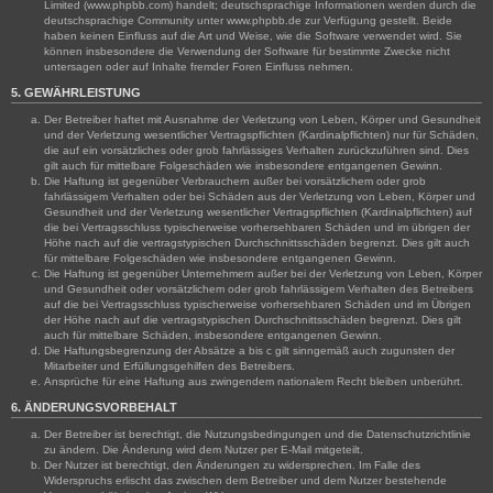
Limited (www.phpbb.com) handelt; deutschsprachige Informationen werden durch die
deutschsprachige Community unter www.phpbb.de zur Verfügung gestellt. Beide
haben keinen Einfluss auf die Art und Weise, wie die Software verwendet wird. Sie
können insbesondere die Verwendung der Software für bestimmte Zwecke nicht
untersagen oder auf Inhalte fremder Foren Einfluss nehmen.
5. GEWÄHRLEISTUNG
Der Betreiber haftet mit Ausnahme der Verletzung von Leben, Körper und Gesundheit
und der Verletzung wesentlicher Vertragspflichten (Kardinalpflichten) nur für Schäden,
die auf ein vorsätzliches oder grob fahrlässiges Verhalten zurückzuführen sind. Dies
gilt auch für mittelbare Folgeschäden wie insbesondere entgangenen Gewinn.
Die Haftung ist gegenüber Verbrauchern außer bei vorsätzlichem oder grob
fahrlässigem Verhalten oder bei Schäden aus der Verletzung von Leben, Körper und
Gesundheit und der Verletzung wesentlicher Vertragspflichten (Kardinalpflichten) auf
die bei Vertragsschluss typischerweise vorhersehbaren Schäden und im übrigen der
Höhe nach auf die vertragstypischen Durchschnittsschäden begrenzt. Dies gilt auch
für mittelbare Folgeschäden wie insbesondere entgangenen Gewinn.
Die Haftung ist gegenüber Unternehmern außer bei der Verletzung von Leben, Körper
und Gesundheit oder vorsätzlichem oder grob fahrlässigem Verhalten des Betreibers
auf die bei Vertragsschluss typischerweise vorhersehbaren Schäden und im Übrigen
der Höhe nach auf die vertragstypischen Durchschnittsschäden begrenzt. Dies gilt
auch für mittelbare Schäden, insbesondere entgangenen Gewinn.
Die Haftungsbegrenzung der Absätze a bis c gilt sinngemäß auch zugunsten der
Mitarbeiter und Erfüllungsgehilfen des Betreibers.
Ansprüche für eine Haftung aus zwingendem nationalem Recht bleiben unberührt.
6. ÄNDERUNGSVORBEHALT
Der Betreiber ist berechtigt, die Nutzungsbedingungen und die Datenschutzrichtlinie
zu ändern. Die Änderung wird dem Nutzer per E-Mail mitgeteilt.
Der Nutzer ist berechtigt, den Änderungen zu widersprechen. Im Falle des
Widerspruchs erlischt das zwischen dem Betreiber und dem Nutzer bestehende