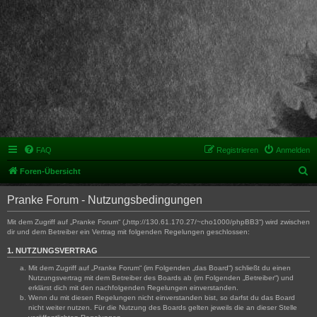
FAQ
Registrieren
Anmelden
S
Foren-Übersicht
u
Pranke Forum - Nutzungsbedingungen
c
h
Mit dem Zugriff auf „Pranke Forum“ („http://130.61.170.27/~cho1000/phpBB3“) wird zwischen
dir und dem Betreiber ein Vertrag mit folgenden Regelungen geschlossen:
e
1. NUTZUNGSVERTRAG
Mit dem Zugriff auf „Pranke Forum“ (im Folgenden „das Board“) schließt du einen
Nutzungsvertrag mit dem Betreiber des Boards ab (im Folgenden „Betreiber“) und
erklärst dich mit den nachfolgenden Regelungen einverstanden.
Wenn du mit diesen Regelungen nicht einverstanden bist, so darfst du das Board
nicht weiter nutzen. Für die Nutzung des Boards gelten jeweils die an dieser Stelle