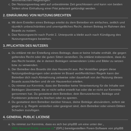
veröffentlichten Regelungen.
Der Nutzungsvertrag wird auf unbestimmte Zeit geschlossen und kann von beiden
Seiten ohne Einhaltung einer Frist jederzeit gekündigt werden.
2. EINRÄUMUNG VON NUTZUNGSRECHTEN
Mit dem Erstellen eines Beitrags erteilst du dem Betreiber ein einfaches, zeitlich und
räumlich unbeschränktes und unentgeltliches Recht, deinen Beitrag im Rahmen des
Boards zu nutzen.
Das Nutzungsrecht nach Punkt 2, Unterpunkt a bleibt auch nach Kündigung des
Nutzungsvertrages bestehen.
3. PFLICHTEN DES NUTZERS
Du erklärst mit der Erstellung eines Beitrags, dass er keine Inhalte enthält, die gegen
geltendes Recht oder die guten Sitten verstoßen. Du erklärst insbesondere, dass du
das Recht besitzt, die in deinen Beiträgen verwendeten Links und Bilder zu setzen
bzw. zu verwenden.
Der Betreiber des Boards übt das Hausrecht aus. Bei Verstößen gegen diese
Nutzungsbedingungen oder anderer im Board veröffentlichten Regeln kann der
Betreiber dich nach Abmahnung zeitweise oder dauerhaft von der Nutzung dieses
Boards ausschließen und dir ein Hausverbot erteilen.
Du nimmst zur Kenntnis, dass der Betreiber keine Verantwortung für die Inhalte von
Beiträgen übernimmt, die er nicht selbst erstellt hat oder die er nicht zur Kenntnis
genommen hat. Du gestattest dem Betreiber, dein Benutzerkonto, Beiträge und
Funktionen jederzeit zu löschen oder zu sperren.
Du gestattest dem Betreiber darüber hinaus, deine Beiträge abzuändern, sofern sie
gegen o. g. Regeln verstoßen oder geeignet sind, dem Betreiber oder einem Dritten
Schaden zuzufügen.
4. GENERAL PUBLIC LICENSE
Du nimmst zur Kenntnis, dass es sich bei phpBB um eine unter der „
GNU General Public License v2
“ (GPL) bereitgestellten Foren-Software von phpBB