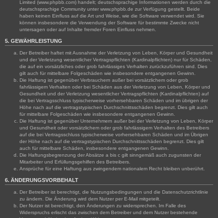
Limited (www.phpbb.com) handelt; deutschsprachige Informationen werden durch die
deutschsprachige Community unter www.phpbb.de zur Verfügung gestellt. Beide
haben keinen Einfluss auf die Art und Weise, wie die Software verwendet wird. Sie
können insbesondere die Verwendung der Software für bestimmte Zwecke nicht
untersagen oder auf Inhalte fremder Foren Einfluss nehmen.
5. GEWÄHRLEISTUNG
Der Betreiber haftet mit Ausnahme der Verletzung von Leben, Körper und Gesundheit
und der Verletzung wesentlicher Vertragspflichten (Kardinalpflichten) nur für Schäden,
die auf ein vorsätzliches oder grob fahrlässiges Verhalten zurückzuführen sind. Dies
gilt auch für mittelbare Folgeschäden wie insbesondere entgangenen Gewinn.
Die Haftung ist gegenüber Verbrauchern außer bei vorsätzlichem oder grob
fahrlässigem Verhalten oder bei Schäden aus der Verletzung von Leben, Körper und
Gesundheit und der Verletzung wesentlicher Vertragspflichten (Kardinalpflichten) auf
die bei Vertragsschluss typischerweise vorhersehbaren Schäden und im übrigen der
Höhe nach auf die vertragstypischen Durchschnittsschäden begrenzt. Dies gilt auch
für mittelbare Folgeschäden wie insbesondere entgangenen Gewinn.
Die Haftung ist gegenüber Unternehmern außer bei der Verletzung von Leben, Körper
und Gesundheit oder vorsätzlichem oder grob fahrlässigem Verhalten des Betreibers
auf die bei Vertragsschluss typischerweise vorhersehbaren Schäden und im Übrigen
der Höhe nach auf die vertragstypischen Durchschnittsschäden begrenzt. Dies gilt
auch für mittelbare Schäden, insbesondere entgangenen Gewinn.
Die Haftungsbegrenzung der Absätze a bis c gilt sinngemäß auch zugunsten der
Mitarbeiter und Erfüllungsgehilfen des Betreibers.
Ansprüche für eine Haftung aus zwingendem nationalem Recht bleiben unberührt.
6. ÄNDERUNGSVORBEHALT
Der Betreiber ist berechtigt, die Nutzungsbedingungen und die Datenschutzrichtlinie
zu ändern. Die Änderung wird dem Nutzer per E-Mail mitgeteilt.
Der Nutzer ist berechtigt, den Änderungen zu widersprechen. Im Falle des
Widerspruchs erlischt das zwischen dem Betreiber und dem Nutzer bestehende