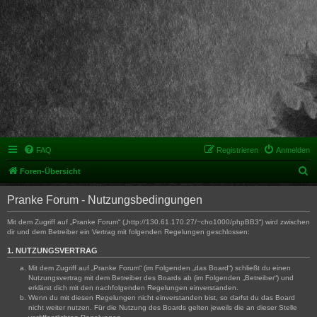
FAQ
Registrieren
Anmelden
S
Foren-Übersicht
u
Pranke Forum - Nutzungsbedingungen
c
h
Mit dem Zugriff auf „Pranke Forum“ („http://130.61.170.27/~cho1000/phpBB3“) wird zwischen
dir und dem Betreiber ein Vertrag mit folgenden Regelungen geschlossen:
e
1. NUTZUNGSVERTRAG
Mit dem Zugriff auf „Pranke Forum“ (im Folgenden „das Board“) schließt du einen
Nutzungsvertrag mit dem Betreiber des Boards ab (im Folgenden „Betreiber“) und
erklärst dich mit den nachfolgenden Regelungen einverstanden.
Wenn du mit diesen Regelungen nicht einverstanden bist, so darfst du das Board
nicht weiter nutzen. Für die Nutzung des Boards gelten jeweils die an dieser Stelle