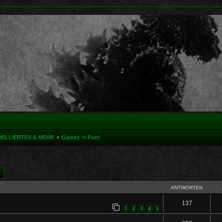
DELLIERTES & MEHR
Gamez 'n Fun!
he
Erweiterte Suche
ANTWORTEN
137
1
2
3
4
5