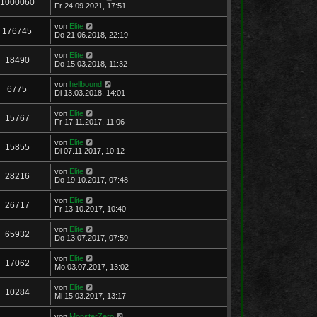
1000060
Fr 24.09.2021, 17:51
von
Elite
176745
Do 21.06.2018, 22:19
von
Elite
18490
Do 15.03.2018, 11:32
von
hellbound
6775
Di 13.03.2018, 14:01
von
Elite
15767
Fr 17.11.2017, 11:06
von
Elite
15855
Di 07.11.2017, 10:12
von
Elite
28216
Do 19.10.2017, 07:48
von
Elite
26717
Fr 13.10.2017, 10:40
von
Elite
65932
Do 13.07.2017, 07:59
von
Elite
17062
Mo 03.07.2017, 13:02
von
Elite
10284
Mi 15.03.2017, 13:17
von
MonsterZero