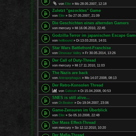
von
Elite
»
Mo 28.05.2007, 12:18
Zuletzt "gezocktes" Game
von
Elite
»
So 27.05.2007, 21:09
Die Geschichten eines alternden Gamers
von
mercury
»
Mi 16.06.2010, 22:45
Godzilla-Terror im japanischen Escape Gam
von
hellbound
»
Di 13.03.2018, 14:01
Star Wars Battlefront-Franchise
von
Dinosaur Valley
»
Fr 30.05.2014, 13:26
Der Call of Duty-Thread
von
mercury
»
Mi 17.11.2010, 11:03
The Nazis are back
von
Antropophagus
»
Mo 14.07.2008, 08:13
Der Retro-Konsolen Thread
von
Gidorah
»
Di 15.04.2008, 00:53
SNES is still alive...
von
Dr.Beaker
»
Do 19.04.2007, 23:06
Game-Zensuren im Überblick
von
Elite
»
So 05.10.2008, 22:48
Der Mass Effect-Thread
von
mercury
»
So 12.12.2010, 10:20
Der Mafia-Thread