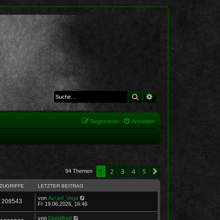
Suche
Erweiterte Suche
Registrieren
Anmelden
1
2
3
4
5
Nächste
94 Themen
ZUGRIFFE
LETZTER BEITRAG
von
Azrael_Vega
208543
Fr 19.06.2026, 16:46
von
Ekelalfred