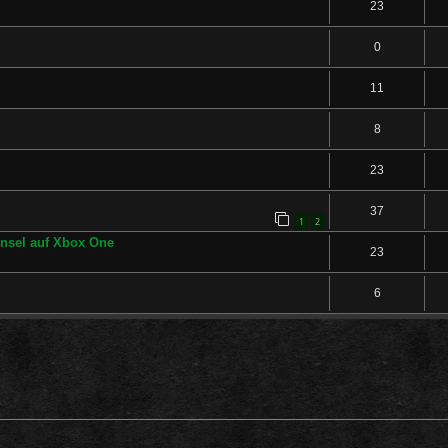
23
0
11
8
23
37
1
2
insel auf Xbox One
23
6