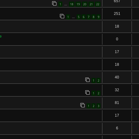
657
1
18
19
20
21
22
…
251
1
5
6
7
8
9
…
18
e
0
17
18
40
1
2
32
1
2
81
1
2
3
17
6