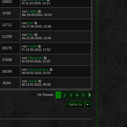
16832
Di 11.10.2016, 14:13
von
Leitbild
6700
Mo 26.09.2016, 19:24
von
Elite
12711
Sa 17.09.2016, 22:58
von
Elite
11159
Sa 21.05.2016, 12:04
von
Leitbild
20175
Fr 13.05.2016, 17:52
von
Zillasaurus
27638
Di 29.03.2016, 13:25
von
Antropophagus
18190
Mi 03.02.2016, 01:53
von
Gorath
9244
Mi 13.01.2016, 00:09
1
2
3
4
5
Nächste
94 Themen
Gehe zu