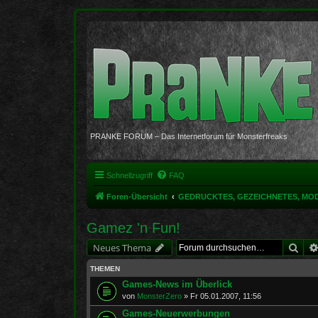
PRANKE FORUM – Das Internetforum für Monsterfreaks
Schnellzugriff
FAQ
Foren-Übersicht
GEDRUCKTES, GEZEICHNETES, MO
Gamez 'n Fun!
Suc
Neues Thema
THEMEN
Games-News im Überlick
von
MonsterZero
»
Fr 05.01.2007, 11:56
Games-Neuerwerbungen