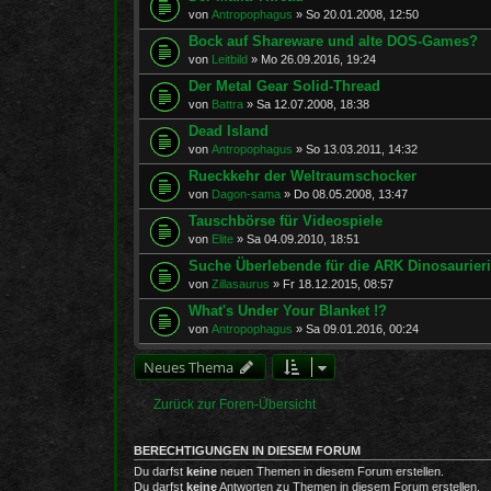
von
Antropophagus
»
So 20.01.2008, 12:50
Bock auf Shareware und alte DOS-Games?
von
Leitbild
»
Mo 26.09.2016, 19:24
Der Metal Gear Solid-Thread
von
Battra
»
Sa 12.07.2008, 18:38
Dead Island
von
Antropophagus
»
So 13.03.2011, 14:32
Rueckkehr der Weltraumschocker
von
Dagon-sama
»
Do 08.05.2008, 13:47
Tauschbörse für Videospiele
von
Elite
»
Sa 04.09.2010, 18:51
Suche Überlebende für die ARK Dinosaurier
von
Zillasaurus
»
Fr 18.12.2015, 08:57
What's Under Your Blanket !?
von
Antropophagus
»
Sa 09.01.2016, 00:24
Neues Thema
Zurück zur Foren-Übersicht
BERECHTIGUNGEN IN DIESEM FORUM
Du darfst
keine
neuen Themen in diesem Forum erstellen.
Du darfst
keine
Antworten zu Themen in diesem Forum erstellen.