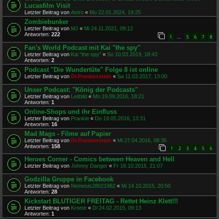
Lucasfilm Visit
Letzter Beitrag von
Astro
«
Mo 22.01.2024, 19:25
Zombiebunker
Letzter Beitrag von
MJ
«
Mi 24.11.2021, 09:12
Antworten:
222
1
5
6
7
8
…
Fan's World Podcast mit Kai "the spy"
Letzter Beitrag von
Kai "the spy"
«
So 10.03.2019, 18:43
Antworten:
2
Podcast "Die Wundertüte" Folge 8 ist online
Letzter Beitrag von
Dr.Prankenstein
«
Sa 11.03.2017, 13:00
Unser Podcast: "König der Podcasts"
Letzter Beitrag von
Leitbild
«
Mo 19.09.2016, 18:21
Antworten:
1
Online-Shops und ihr Einfluss
Letzter Beitrag von
Prankie
«
Do 19.05.2016, 13:31
Antworten:
16
Mad Mags - Filme auf Papier
Letzter Beitrag von
Dr.Prankenstein
«
Mi 27.04.2016, 08:35
Antworten:
158
1
2
3
4
5
6
Heroes Corner - Comics between Heaven and Hell
Letzter Beitrag von
Johnny Danger
«
Fr 16.10.2015, 21:07
Godzilla Gruppe in Facebook
Letzter Beitrag von
Nemesis28021982
«
Mi 14.10.2015, 20:50
Antworten:
28
Kickstart BLUTIGER FREITAG - Rettet Heinz Klett!!!
Letzter Beitrag von
Kroete
«
Di 24.02.2015, 09:13
Antworten:
1