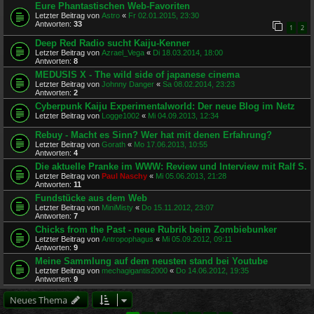
Eure Phantastischen Web-Favoriten
Letzter Beitrag von
Astro
«
Fr 02.01.2015, 23:30
Antworten:
33
1
2
Deep Red Radio sucht Kaiju-Kenner
Letzter Beitrag von
Azrael_Vega
«
Di 18.03.2014, 18:00
Antworten:
8
MEDUSIS X - The wild side of japanese cinema
Letzter Beitrag von
Johnny Danger
«
Sa 08.02.2014, 23:23
Antworten:
2
Cyberpunk Kaiju Experimentalworld: Der neue Blog im Netz
Letzter Beitrag von
Logge1002
«
Mi 04.09.2013, 12:34
Rebuy - Macht es Sinn? Wer hat mit denen Erfahrung?
Letzter Beitrag von
Gorath
«
Mo 17.06.2013, 10:55
Antworten:
4
Die aktuelle Pranke im WWW: Review und Interview mit Ralf S.
Letzter Beitrag von
Paul Naschy
«
Mi 05.06.2013, 21:28
Antworten:
11
Fundstücke aus dem Web
Letzter Beitrag von
MiniMisty
«
Do 15.11.2012, 23:07
Antworten:
7
Chicks from the Past - neue Rubrik beim Zombiebunker
Letzter Beitrag von
Antropophagus
«
Mi 05.09.2012, 09:11
Antworten:
9
Meine Sammlung auf dem neusten stand bei Youtube
Letzter Beitrag von
mechagigantis2000
«
Do 14.06.2012, 19:35
Antworten:
9
Neues Thema