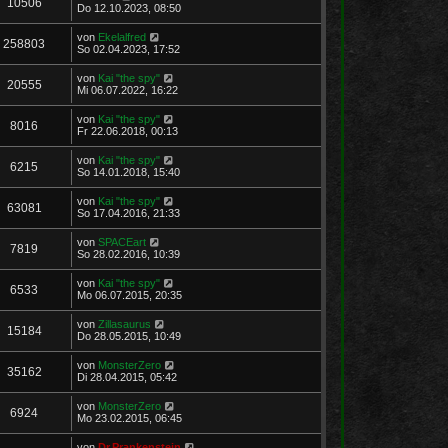
10506
Do 12.10.2023, 08:50
von
Ekelalfred
258803
So 02.04.2023, 17:52
von
Kai "the spy"
20555
Mi 06.07.2022, 16:22
von
Kai "the spy"
8016
Fr 22.06.2018, 00:13
von
Kai "the spy"
6215
So 14.01.2018, 15:40
von
Kai "the spy"
63081
So 17.04.2016, 21:33
von
SPACEart
7819
So 28.02.2016, 10:39
von
Kai "the spy"
6533
Mo 06.07.2015, 20:35
von
Zillasaurus
15184
Do 28.05.2015, 10:49
von
MonsterZero
35162
Di 28.04.2015, 05:42
von
MonsterZero
6924
Mo 23.02.2015, 06:45
von
Dr.Prankenstein