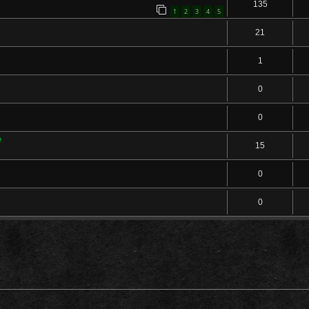
135
1
2
3
4
5
21
1
0
0
e
15
0
0