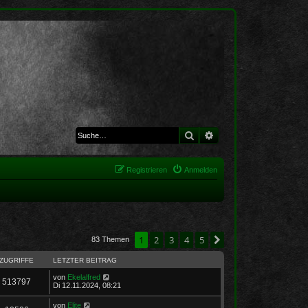
Suche
Erweiterte Suche
Registrieren
Anmelden
1
2
3
4
5
Nächste
83 Themen
ZUGRIFFE
LETZTER BEITRAG
von
Ekelalfred
513797
Di 12.11.2024, 08:21
von
Elite