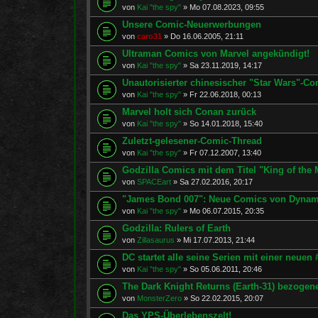
von
Kai "the spy"
»
Mo 07.08.2023, 09:55
Unsere Comic-Neuerwerbungen
von
caro31
»
Do 16.06.2005, 21:11
Ultraman Comics von Marvel angekündigt!
von
Kai "the spy"
»
Sa 23.11.2019, 14:17
Unautorisierter chinesischer "Star Wars"-Co
von
Kai "the spy"
»
Fr 22.06.2018, 00:13
Marvel holt sich Conan zurück
von
Kai "the spy"
»
So 14.01.2018, 15:40
Zuletzt-gelesener-Comic-Thread
von
Kai "the spy"
»
Fr 07.12.2007, 13:40
Godzilla Comics mit dem Titel "King of the
von
SPACEart
»
Sa 27.02.2016, 20:17
"James Bond 007": Neue Comics von Dynam
von
Kai "the spy"
»
Mo 06.07.2015, 20:35
Godzilla: Rulers of Earth
von
Zillasaurus
»
Mi 17.07.2013, 21:44
DC startet alle seine Serien mit einer neuen #
von
Kai "the spy"
»
So 05.06.2011, 20:46
The Dark Knight Returns (Earth-31) bezoge
von
MonsterZero
»
So 22.02.2015, 20:07
Das YPS-Überlebenszelt!