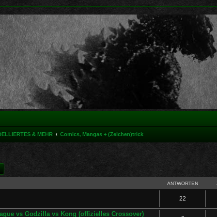
DELLIERTES & MEHR
Comics, Mangas + (Zeichen)trick
he
Erweiterte Suche
ANTWORTEN
22
ague vs Godzilla vs Kong (offizielles Crossover)