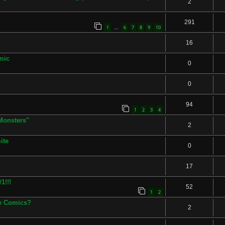
2
291
1
6
7
8
9
10
…
16
mic
0
0
94
1
2
3
4
 Monsters"
2
ite
0
17
1!!!
52
1
2
ne Comics?
2