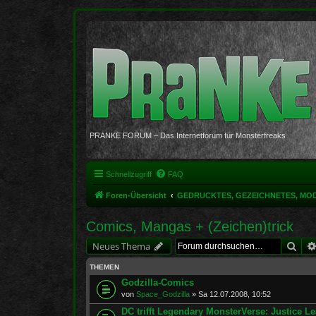
PRANKE FORUM – Das Internetforum für Monsterfreaks
Schnellzugriff
FAQ
Foren-Übersicht
GEDRUCKTES, GEZEICHNETES, MO
Comics, Mangas + (Zeichen)trick
Suc
Neues Thema
THEMEN
Godzilla-Comics
von
Space_Godzilla
»
Sa 12.07.2008, 10:52
DC trifft Legendary MonsterVerse: Justice Le