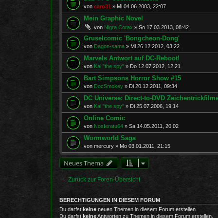
von
caro31
»
Mi 04.06.2003, 22:07
Mein Graphic Novel
von
Nigra Corax
»
So 17.03.2013, 08:42
Gruselcomic 'Bongcheon-Dong'
von
Dagon-sama
»
Mi 26.12.2012, 03:22
Marvels Antwort auf DC-Reboot!
von
Kai "the spy"
»
Do 12.07.2012, 12:21
Bart Simpsons Horror Show #15
von
DocSmokey
»
Di 20.12.2011, 09:34
DC Universe: Direct-to-DVD Zeichentrickfilm
von
Kai "the spy"
»
Di 25.07.2006, 19:14
Online Comic
von
Nosferatu64
»
Sa 14.05.2011, 20:02
Wormworld Saga
von
mercury
»
Mo 03.01.2011, 21:15
Neues Thema
Zurück zur Foren-Übersicht
BERECHTIGUNGEN IN DIESEM FORUM
Du darfst
keine
neuen Themen in diesem Forum erstellen.
Du darfst
keine
Antworten zu Themen in diesem Forum erstellen.