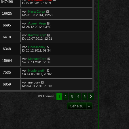
647496
Di 27.01.2015, 16:39
von
Nigra Corax
16625
Mo 31.03.2014, 19:58
von
Azrael_Vega
6695
Mi 26.12.2012, 03:30
von
Kai "the spy"
6418
Do 12.07.2012, 12:21
von
DocSmokey
6348
Di 20.12.2011, 09:34
von
MonsterZero
15994
So 06.11.2011, 21:43
von
Nosferatu64
7535
Sa 14.05.2011, 20:02
von
mercury
6859
Mo 03.01.2011, 21:15
1
2
3
4
5
Nächste
83 Themen
Gehe zu