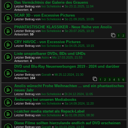
Das Vermächtnis der Galerie des Grauens
Letzter Beitrag von
Ivo Scheloske
«
So 23.11.2025, 11:04
Antworten:
4
SCAR 3D - von Excessive Pictures
Letzter Beitrag von
Ivo Scheloske
«
So 21.09.2025, 10:05
PHANTASTISCHE KLASSIKER - Neue Reihe von Anolis
Letzter Beitrag von
Ivo Scheloske
«
So 20.07.2025, 10:16
Antworten:
59
1
2
CRY HAVOC - von Excessive Pictures
Letzter Beitrag von
Ivo Scheloske
«
So 04.05.2025, 10:15
Liste unspielbarer DVDs, BDs und UHDs
Letzter Beitrag von
Astro
«
Mo 17.03.2025, 21:53
Antworten:
4
DVD und Blu-Ray Neuerwerbungen 2019 - 2024 und darüber
hinaus...
Letzter Beitrag von
Gorath
«
Mi 25.12.2024, 21:30
Antworten:
164
1
2
3
4
5
6
Anolis wünscht Frohe Weihnachten ... und ein phantastisches
neues Jahr
Letzter Beitrag von
Ivo Scheloske
«
Di 24.12.2024, 11:05
Änderung bei unseren Mediabooks
Letzter Beitrag von
Ivo Scheloske
«
Sa 14.09.2024, 11:20
i-catcher media startet als Repack-Label
Letzter Beitrag von
Ivo Scheloske
«
So 01.09.2024, 08:30
Diese Filme sollten hierzulande endlich auf DVD erscheinen
Letzter Beitrag von
Gorath
«
So 03.03.2024, 13:33