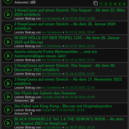
Antworten:
153
1
2
3
4
5
6
2 KeepCases auf einen Streich: The Sequel – Ab dem 22. März
2024 erhältlich
Letzter Beitrag von
Ivo Scheloske
«
So 03.03.2024, 10:58
2 KeepCases auf einen Streich – Ab dem 26. Januar 2024
erhältlich
Letzter Beitrag von
Ivo Scheloske
«
So 07.01.2024, 15:47
IN DER HÖLLE IST DER TEUFEL LOS – Ab dem 26. Januar
2024 auf Blu-ray
Letzter Beitrag von
Ivo Scheloske
«
So 07.01.2024, 15:31
Anolis wünscht Frohe Weihnachten ... und ein
hammermäßiges neues Jahr!
Letzter Beitrag von
Ivo Scheloske
«
So 24.12.2023, 11:24
3 KeepCases auf einen Streich: The Sequel – Ab dem 08.
Dezember 2023 erhältlich
Letzter Beitrag von
Ivo Scheloske
«
So 19.11.2023, 11:26
3 KeepCases auf einen Streich – Ab dem 17. November 2023
erhältlich
Letzter Beitrag von
Ivo Scheloske
«
So 29.10.2023, 11:16
Der Fluch der Galerie des Grauens
Letzter Beitrag von
Godzilla-2000
«
Mo 25.09.2023, 02:00
Antworten:
20
Die Fabel von King Kong - Blu-ray mit Originalsynchro
Letzter Beitrag von
Gorath
«
Fr 22.09.2023, 15:53
Antworten:
3
BLACK EMANUELLE Teil 1 & THE DEMON’S ROOK – Ab dem
18. August 2023 im KeepCase
Letzter Beitrag von
Ivo Scheloske
«
So 30.07.2023, 10:14