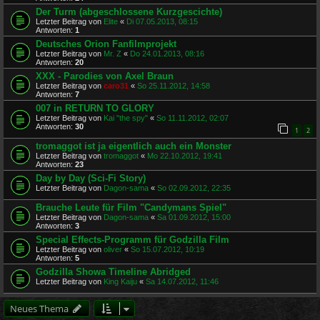
Der Turm (abgeschlossene Kurzgescichte)
Letzter Beitrag von
Elite
«
Di 07.05.2013, 08:15
Antworten:
1
Deutsches Orion Fanfilmprojekt
Letzter Beitrag von
Mr. Z
«
Do 24.01.2013, 08:16
Antworten:
20
XXX - Parodies von Axel Braun
Letzter Beitrag von
caro31
«
So 25.11.2012, 14:58
Antworten:
7
007 in RETURN TO GLORY
Letzter Beitrag von
Kai "the spy"
«
So 11.11.2012, 02:07
Antworten:
30
1
2
tromaggot ist ja eigentlich auch ein Monster
Letzter Beitrag von
tromaggot
«
Mo 22.10.2012, 19:41
Antworten:
23
Day by Day (Sci-Fi Story)
Letzter Beitrag von
Dagon-sama
«
So 02.09.2012, 22:35
Brauche Leute für Film "Candymans Spiel"
Letzter Beitrag von
Dagon-sama
«
Sa 01.09.2012, 15:00
Antworten:
3
Special Effects-Programm für Godzilla Film
Letzter Beitrag von
oliver
«
So 15.07.2012, 10:19
Antworten:
5
Godzilla Showa Timeline Abridged
Letzter Beitrag von
King Kaiju
«
Sa 14.07.2012, 11:46
Neues Thema