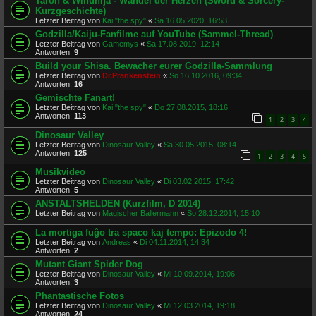
Taron & Winúnŋa - Wandel der Herzen (Sword & Sorcery-
Kurzgeschichte)
Letzter Beitrag von
Kai "the spy"
«
Sa 16.05.2020, 16:53
Godzilla/Kaiju-Fanfilme auf YouTube (Sammel-Thread)
Letzter Beitrag von
Gamemys
«
Sa 17.08.2019, 12:14
Antworten:
9
Build your Shisa. Bewacher eurer Godzilla-Sammlung
Letzter Beitrag von
Dr.Prankenstein
«
So 16.10.2016, 09:34
Antworten:
16
Gemischte Fanart!
Letzter Beitrag von
Kai "the spy"
«
Do 27.08.2015, 18:16
Antworten:
113
1
2
3
4
Dinosaur Valley
Letzter Beitrag von
Dinosaur Valley
«
Sa 30.05.2015, 08:14
Antworten:
125
1
2
3
4
5
Musikvideo
Letzter Beitrag von
Dinosaur Valley
«
Di 03.02.2015, 17:42
Antworten:
5
ANSTALTSHELDEN (Kurzfilm, D 2014)
Letzter Beitrag von
Magischer Ballermann
«
So 28.12.2014, 15:10
La mortiga fuĝo tra spaco kaj tempo: Epizodo 4!
Letzter Beitrag von
Andreas
«
Di 04.11.2014, 14:34
Antworten:
2
Mutant Giant Spider Dog
Letzter Beitrag von
Dinosaur Valley
«
Mi 10.09.2014, 19:06
Antworten:
3
Phantastische Fotos
Letzter Beitrag von
Dinosaur Valley
«
Mi 12.03.2014, 19:18
Antworten:
24