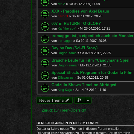
von
Mr. Z
»
Do 03.12.2009, 14:09
XXX - Parodies von Axel Braun
von
caro31
»
So 18.11.2012, 20:20
007 in RETURN TO GLORY
von
Kai "the spy"
»
Mi 28.04.2010, 17:21
tromaggot ist ja eigentlich auch ein Monster
von
tromaggot
»
Sa 10.11.2007, 20:06
Day by Day (Sci-Fi Story)
von
Dagon-sama
»
So 02.09.2012, 22:35
Brauche Leute für Film "Candymans Spiel"
von
Dagon-sama
»
Mo 12.12.2011, 21:35
Special Effects-Programm für Godzilla Film
von
Zillasaurus
»
So 01.04.2012, 20:38
Godzilla Showa Timeline Abridged
von
King Kaiju
»
Sa 14.07.2012, 11:46
Neues Thema
Zurück zur Foren-Übersicht
BERECHTIGUNGEN IN DIESEM FORUM
Du darfst
keine
neuen Themen in diesem Forum erstellen.
Du darfst
keine
Antworten zu Themen in diesem Forum erstellen.