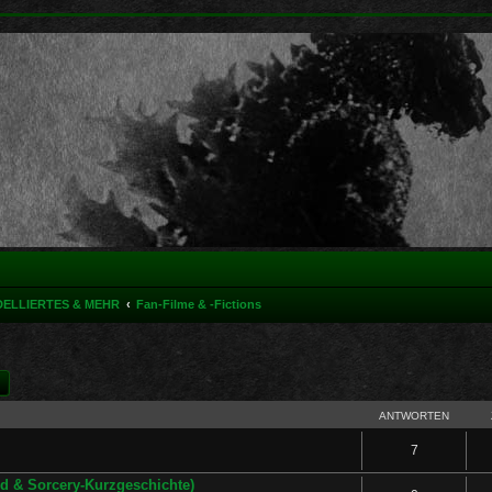
DELLIERTES & MEHR
Fan-Filme & -Fictions
he
Erweiterte Suche
ANTWORTEN
7
d & Sorcery-Kurzgeschichte)