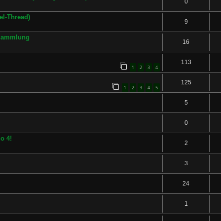
0
el-Thread)
9
-Sammlung
16
113
1
2
3
4
125
1
2
3
4
5
5
0
o 4!
2
3
24
1