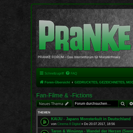
PRANKE FORUM – Das Internetforum für Monsterfreaks
Schnellzugriff
FAQ
Foren-Übersicht
GEDRUCKTES, GEZEICHNETES, MO
Fan-Filme & -Fictions
Suc
Neues Thema
THEMEN
KAIJU - Japans Monsterkult in Deutschland
von
Cinema 8 Digital
»
Do 20.07.2017, 18:56
Taron & Winúnŋa - Wandel der Herzen (Swor