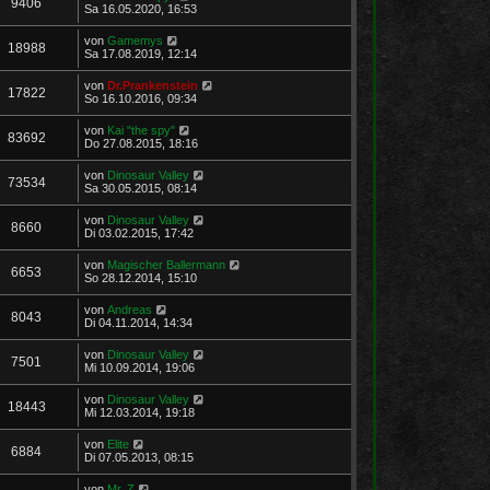
9406
Sa 16.05.2020, 16:53
von
Gamemys
18988
Sa 17.08.2019, 12:14
von
Dr.Prankenstein
17822
So 16.10.2016, 09:34
von
Kai "the spy"
83692
Do 27.08.2015, 18:16
von
Dinosaur Valley
73534
Sa 30.05.2015, 08:14
von
Dinosaur Valley
8660
Di 03.02.2015, 17:42
von
Magischer Ballermann
6653
So 28.12.2014, 15:10
von
Andreas
8043
Di 04.11.2014, 14:34
von
Dinosaur Valley
7501
Mi 10.09.2014, 19:06
von
Dinosaur Valley
18443
Mi 12.03.2014, 19:18
von
Elite
6884
Di 07.05.2013, 08:15
von
Mr. Z