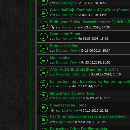
von
Kai "the spy"
»
Sa 16.05.2020, 16:53
Godzilla/Kaiju-Fanfilme auf YouTube (Samm
von
Kai "the spy"
»
Sa 06.04.2019, 14:06
Build your Shisa. Bewacher eurer Godzilla
von
Gamemys
»
Fr 03.06.2016, 14:29
Gemischte Fanart!
von
Kai "the spy"
»
Mo 16.06.2008, 15:08
Dinosaur Valley
von
Dinosaur Valley
»
Di 18.06.2013, 18:34
Musikvideo
von
Dinosaur Valley
»
Fr 23.01.2015, 18:53
ANSTALTSHELDEN (Kurzfilm, D 2014)
von
Magischer Ballermann
»
So 28.12.2014, 15:10
La mortiga fuĝo tra spaco kaj tempo: Epizod
von
Andreas
»
Mo 03.11.2014, 19:18
Mutant Giant Spider Dog
von
Dinosaur Valley
»
So 07.09.2014, 11:31
Phantastische Fotos
von
MiniMisty
»
Mi 24.10.2012, 22:52
Der Turm (abgeschlossene Kurzgescichte)
von
Dagon-sama
»
Mo 06.05.2013, 22:12
Deutsches Orion Fanfilmprojekt