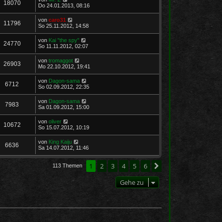
18070
Do 24.01.2013, 08:16
von
caro31
11796
So 25.11.2012, 14:58
von
Kai "the spy"
24770
So 11.11.2012, 02:07
von
tromaggot
26903
Mo 22.10.2012, 19:41
von
Dagon-sama
6712
So 02.09.2012, 22:35
von
Dagon-sama
7983
Sa 01.09.2012, 15:00
von
oliver
10672
So 15.07.2012, 10:19
von
King Kaiju
6636
Sa 14.07.2012, 11:46
1
2
3
4
5
6
Nächste
113 Themen
Gehe zu