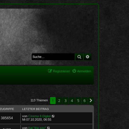
Suche
Erweiterte Suche
Registrieren
Anmelden
1
2
3
4
5
6
Nächste
113 Themen
ZUGRIFFE
LETZTER BEITRAG
von
Cinema 8 Digital
385654
Mi 07.10.2020, 06:55
von
Kai "the spy"