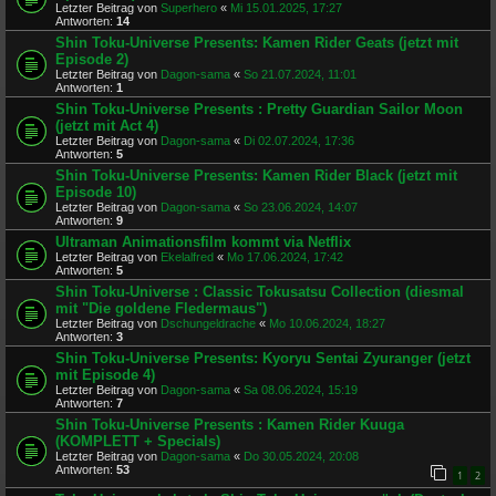
Letzter Beitrag von
Superhero
«
Mi 15.01.2025, 17:27
Antworten:
14
Shin Toku-Universe Presents: Kamen Rider Geats (jetzt mit
Episode 2)
Letzter Beitrag von
Dagon-sama
«
So 21.07.2024, 11:01
Antworten:
1
Shin Toku-Universe Presents : Pretty Guardian Sailor Moon
(jetzt mit Act 4)
Letzter Beitrag von
Dagon-sama
«
Di 02.07.2024, 17:36
Antworten:
5
Shin Toku-Universe Presents: Kamen Rider Black (jetzt mit
Episode 10)
Letzter Beitrag von
Dagon-sama
«
So 23.06.2024, 14:07
Antworten:
9
Ultraman Animationsfilm kommt via Netflix
Letzter Beitrag von
Ekelalfred
«
Mo 17.06.2024, 17:42
Antworten:
5
Shin Toku-Universe : Classic Tokusatsu Collection (diesmal
mit "Die goldene Fledermaus")
Letzter Beitrag von
Dschungeldrache
«
Mo 10.06.2024, 18:27
Antworten:
3
Shin Toku-Universe Presents: Kyoryu Sentai Zyuranger (jetzt
mit Episode 4)
Letzter Beitrag von
Dagon-sama
«
Sa 08.06.2024, 15:19
Antworten:
7
Shin Toku-Universe Presents : Kamen Rider Kuuga
(KOMPLETT + Specials)
Letzter Beitrag von
Dagon-sama
«
Do 30.05.2024, 20:08
Antworten:
53
1
2