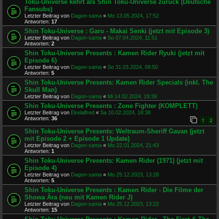
Toku-Universe kehrt als Shin Toku-Universe zurück (Deutsche
Fansubs)
Letzter Beitrag von
Dagon-sama
«
Mo 13.05.2024, 17:52
Antworten:
17
Shin Toku-Universe : Garo - Makai Senki (jetzt mit Episode 3)
Letzter Beitrag von
Dagon-sama
«
So 07.04.2024, 11:51
Antworten:
2
Shin Toku-Universe Presents : Kamen Rider Ryuki (jetzt mit
Episode 6)
Letzter Beitrag von
Dagon-sama
«
So 31.03.2024, 09:50
Antworten:
5
Shin Toku-Universe Presents: Kamen Rider Specials (inkl. The
Skull Man)
Letzter Beitrag von
Dagon-sama
«
Mi 14.02.2024, 19:39
Shin Toku-Universe Presents : Zone Fighter (KOMPLETT)
Letzter Beitrag von
Ekelalfred
«
Sa 10.02.2024, 18:38
Antworten:
36
1
2
Shin Toku-Universe Presents: Weltraum-Sheriff Gavan (jetzt
mit Episode 2 + Episode 1 Update)
Letzter Beitrag von
Dagon-sama
«
Mo 22.01.2024, 21:43
Antworten:
1
Shin Toku-Universe Presents: Kamen Rider (1971) (jetzt mit
Episode 4)
Letzter Beitrag von
Dagon-sama
«
Mo 25.12.2023, 13:28
Antworten:
5
Shin Toku-Universe Presents : Kamen Rider - Die Filme der
Showa Ära (neu mit Kamen Rider J)
Letzter Beitrag von
Dagon-sama
«
Mo 25.12.2023, 13:22
Antworten:
15