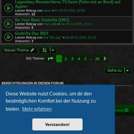
Legendary MonsterVerse TV-Serie (Toho mit an Bord) auf
Apple+
Letzter Beitrag von
oliver
«
Fr 05.04.2024, 22:06
Antworten:
12
Do Your Best, Godzilla (1967)
Letzter Beitrag von
Harryzilla
«
Do 28.12.2023, 20:14
Antworten:
3
Godzilla Day 2023
Letzter Beitrag von
Kai "the spy"
«
So 05.11.2023, 21:00
Antworten:
3
Neues Thema
Seite
1
von
26
1
2
3
4
5
26
Nächste
503 Themen
…
Gehe zu
BERECHTIGUNGEN IN DIESEM FORUM
Du darfst
keine
neuen Themen in diesem Forum erstellen.
Du darfst
keine
Antworten zu Themen in diesem Forum erstellen.
Diese Website nutzt Cookies, um dir den
Du darfst deine Beiträge in diesem Forum
nicht
ändern.
bestmöglichen Komfort bei der Nutzung zu
Du darfst deine Beiträge in diesem Forum
nicht
löschen.
bieten.
Mehr erfahren
Foren-Übersicht
Kontakt
Powered by
phpBB
® Forum Software © phpBB Limited
Verstanden!
Deutsche Übersetzung durch
phpBB.de
PRIVACY_LINK
|
TERMS_LINK