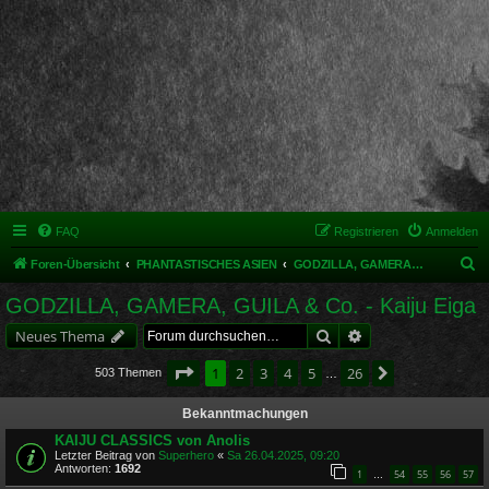
FAQ
Registrieren
Anmelden
S
Foren-Übersicht
PHANTASTISCHES ASIEN
GODZILLA, GAMERA, GUILA & Co. - Kaiju Eiga
u
GODZILLA, GAMERA, GUILA & Co. - Kaiju Eiga
c
Suche
Erweiterte Suche
Neues Thema
h
e
Seite
1
von
26
1
2
3
4
5
26
Nächste
503 Themen
…
Bekanntmachungen
KAIJU CLASSICS von Anolis
Letzter Beitrag von
Superhero
«
Sa 26.04.2025, 09:20
Antworten:
1692
1
54
55
56
57
…