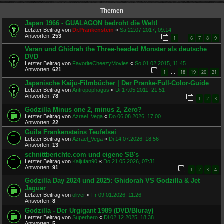
Themen
Japan 1966 - GUALAGON bedroht die Welt!
Letzter Beitrag von
Dr.Prankenstein
«
Sa 22.07.2017, 09:14
Antworten:
253
1
6
7
8
9
…
Varan und Ghidrah the Three-headed Monster als deutsche
DVD
Letzter Beitrag von
FavoriteCheezyMovies
«
So 01.02.2015, 11:45
Antworten:
621
1
18
19
20
21
…
Japanische Kaiju-Filmbücher | Der Pranke-Full-Color-Guide
Letzter Beitrag von
Antropophagus
«
Di 17.05.2011, 21:51
Antworten:
78
1
2
3
Godzilla Minus one 2, minus 2, Zero?
Letzter Beitrag von
Azrael_Vega
«
Do 06.08.2026, 17:00
Antworten:
22
Guila Frankensteins Teufelsei
Letzter Beitrag von
Azrael_Vega
«
Di 14.07.2026, 18:56
Antworten:
13
schnittberichte.com und eigene SB's
Letzter Beitrag von
Kaijufan90
«
Do 21.05.2026, 07:31
Antworten:
91
1
2
3
4
Godzilla Day 2024 und 2025: Ghidorah VS Godzilla & Jet
Jaguar
Letzter Beitrag von
oliver
«
Fr 09.01.2026, 11:26
Antworten:
8
Godzilla - Der Urgigant 1989 (DVD/Bluray)
Letzter Beitrag von
Superhero
«
Di 02.12.2025, 18:38
Antworten:
5