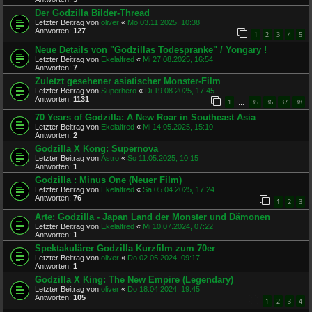
Der Godzilla Bilder-Thread
Letzter Beitrag von
oliver
«
Mo 03.11.2025, 10:38
Antworten:
127
1
2
3
4
5
Neue Details von "Godzillas Todespranke" / Yongary !
Letzter Beitrag von
Ekelalfred
«
Mi 27.08.2025, 16:54
Antworten:
7
Zuletzt gesehener asiatischer Monster-Film
Letzter Beitrag von
Superhero
«
Di 19.08.2025, 17:45
Antworten:
1131
1
35
36
37
38
…
70 Years of Godzilla: A New Roar in Southeast Asia
Letzter Beitrag von
Ekelalfred
«
Mi 14.05.2025, 15:10
Antworten:
2
Godzilla X Kong: Supernova
Letzter Beitrag von
Astro
«
So 11.05.2025, 10:15
Antworten:
1
Godzilla : Minus One (Neuer Film)
Letzter Beitrag von
Ekelalfred
«
Sa 05.04.2025, 17:24
Antworten:
76
1
2
3
Arte: Godzilla - Japan Land der Monster und Dämonen
Letzter Beitrag von
Ekelalfred
«
Mi 10.07.2024, 07:22
Antworten:
1
Spektakulärer Godzilla Kurzfilm zum 70er
Letzter Beitrag von
oliver
«
Do 02.05.2024, 09:17
Antworten:
1
Godzilla X King: The New Empire (Legendary)
Letzter Beitrag von
oliver
«
Do 18.04.2024, 19:45
Antworten:
105
1
2
3
4