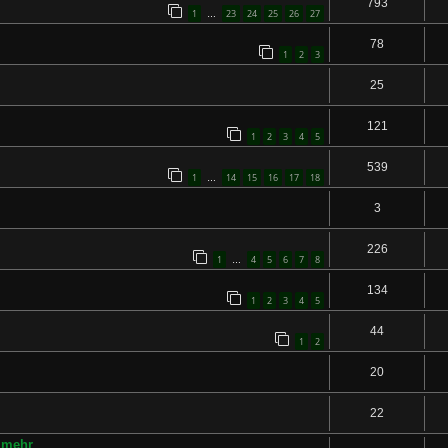
793
1
23
24
25
26
27
…
78
1
2
3
25
121
1
2
3
4
5
539
1
14
15
16
17
18
…
3
226
1
4
5
6
7
8
…
134
1
2
3
4
5
44
1
2
20
22
 mehr