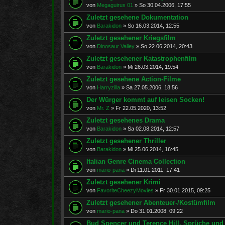
von
Megaguirus 01
»
So 30.04.2006, 17:55
Zuletzt gesehene Dokumentation
von
Barakidon
»
So 16.03.2014, 12:55
Zuletzt gesehener Kriegsfilm
von
Dinosaur Valley
»
So 22.06.2014, 20:43
Zuletzt gesehener Katastrophenfilm
von
Barakidon
»
Mi 26.03.2014, 19:54
Zuletzt gesehene Action-Filme
von
Harryzilla
»
Sa 27.05.2006, 18:56
Der Würger kommt auf leisen Socken!
von
Mr. Z
»
Fr 22.05.2020, 13:52
Zuletzt gesehenes Drama
von
Barakidon
»
Sa 02.08.2014, 12:57
Zuletzt gesehener Thriller
von
Barakidon
»
Mi 25.06.2014, 16:45
Italian Genre Cinema Collection
von
mario-pana
»
Di 11.01.2011, 17:41
Zuletzt gesehener Krimi
von
FavoriteCheezyMovies
»
Fr 30.01.2015, 09:25
Zuletzt gesehener Abenteuer-/Kostümfilm
von
mario-pana
»
Do 31.01.2008, 09:22
Bud Spencer und Terence Hill, Sprüche und