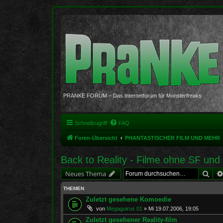
PRANKE FORUM – Das Internetforum für Monsterfreaks
Schnellzugriff
FAQ
Foren-Übersicht
PHANTASTISCHER FILM UND MEHR
Back to Reality - Filme ohne SF un
Suc
Neues Thema
THEMEN
Zuletzt gesehene Komoedie
von
Megaguirus 01
»
Mi 19.07.2006, 19:05
Zuletzt gesehener Reality-film