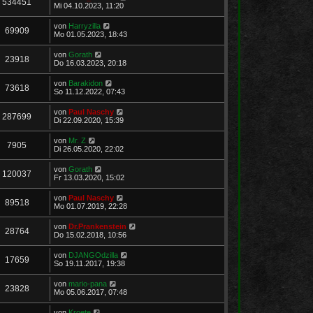
534451
Mi 04.10.2023, 11:20
von
Harryzilla
69909
Mo 01.05.2023, 18:43
von
Gorath
23918
Do 16.03.2023, 20:18
von
Barakidon
73618
So 11.12.2022, 07:43
von
Paul Naschy
287699
Di 22.09.2020, 15:39
von
Mr. Z
7905
Di 26.05.2020, 22:02
von
Gorath
120037
Fr 13.03.2020, 15:02
von
Paul Naschy
89518
Mo 01.07.2019, 22:28
von
Dr.Prankenstein
28764
Do 15.02.2018, 10:56
von
DJANGOdzilla
17659
So 19.11.2017, 19:38
von
mario-pana
23828
Mo 05.06.2017, 07:48
von
Kroete