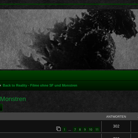
Back to Reality - Filme ohne SF und Monstren
d Monstren
he
Erweiterte Suche
ANTWORTEN
302
1
7
8
9
10
11
…