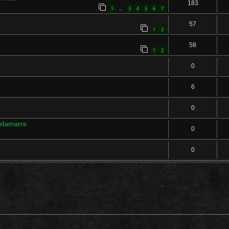
183
1
3
4
5
6
7
…
57
1
2
58
1
2
0
6
0
lamarre
0
0