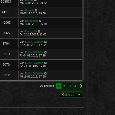
108837
Mo 13.03.2017, 09:32
von
Gorath
41511
Mi 07.12.2016, 19:58
von
Barakidon
40063
Mo 16.05.2016, 06:49
von
Harryzilla
6065
Do 24.12.2015, 12:02
von
DJANGOdzilla
8704
Fr 25.09.2015, 17:02
von
DJANGOdzilla
6313
Fr 04.09.2015, 17:18
von
DJANGOdzilla
6070
So 23.08.2015, 17:04
von
DJANGOdzilla
6312
Mi 19.08.2015, 17:50
1
2
3
4
Nächste
76 Themen
Gehe zu