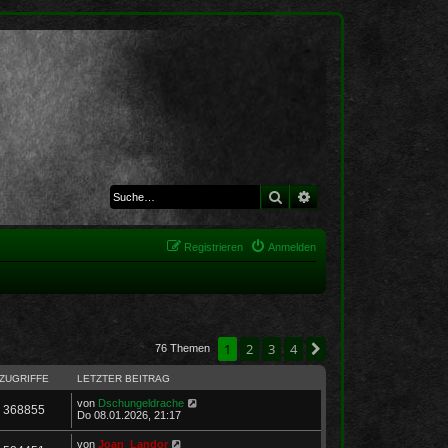
Suche
Erweiterte Suche
Registrieren
Anmelden
1
2
3
4
Nächste
76 Themen
ZUGRIFFE
LETZTER BEITRAG
von
Dschungeldrache
368855
Do 08.01.2026, 21:17
von
Joan_Landor