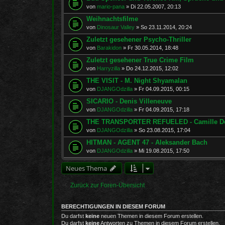
von
mario-pana
»
Di 22.05.2007, 20:13
Weihnachtsfilme
von
Dinosaur Valley
»
So 23.11.2014, 20:24
Zuletzt gesehener Psycho-Thriller
von
Barakidon
»
Fr 30.05.2014, 18:48
Zuletzt gesehener True Crime Film
von
Harryzilla
»
Do 24.12.2015, 12:02
THE VISIT - M. Night Shyamalan
von
DJANGOdzilla
»
Fr 04.09.2015, 00:15
SICARIO - Denis Villeneuve
von
DJANGOdzilla
»
Fr 04.09.2015, 17:18
THE TRANSPORTER REFUELED - Camille De
von
DJANGOdzilla
»
So 23.08.2015, 17:04
HITMAN - AGENT 47 - Aleksander Bach
von
DJANGOdzilla
»
Mi 19.08.2015, 17:50
Neues Thema
Zurück zur Foren-Übersicht
BERECHTIGUNGEN IN DIESEM FORUM
Du darfst
keine
neuen Themen in diesem Forum erstellen.
Du darfst
keine
Antworten zu Themen in diesem Forum erstellen.