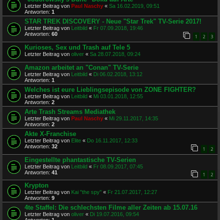
Letzter Beitrag von
Paul Naschy
«
Sa 16.02.2019, 09:51
Antworten:
1
STAR TREK DISCOVERY - Neue "Star Trek" TV-Serie 2017!
Letzter Beitrag von
Leitbild
«
Fr 07.09.2018, 19:46
Antworten:
60
1
2
3
Kurioses, Sex und Trash auf Tele 5
Letzter Beitrag von
oliver
«
Sa 28.07.2018, 09:24
Amazon arbeitet an "Conan" TV-Serie
Letzter Beitrag von
Leitbild
«
Di 06.02.2018, 13:12
Antworten:
1
Welches ist eure Lieblingsepisode von ZONE FIGHTER?
Letzter Beitrag von
Leitbild
«
Mi 03.01.2018, 12:55
Antworten:
2
Arte Trash Streams Mediathek
Letzter Beitrag von
Paul Naschy
«
Mi 29.11.2017, 14:35
Antworten:
2
Akte X-Franchise
Letzter Beitrag von
Elite
«
Do 16.11.2017, 12:33
Antworten:
32
1
2
Eingestellte phantastische TV-Serien
Letzter Beitrag von
Leitbild
«
Fr 08.09.2017, 07:45
Antworten:
41
1
2
Krypton
Letzter Beitrag von
Kai "the spy"
«
Fr 21.07.2017, 12:27
Antworten:
9
4te Staffel: Die schlechsten Filme aller Zeiten ab 15.07.16
Letzter Beitrag von
oliver
«
Di 19.07.2016, 09:54