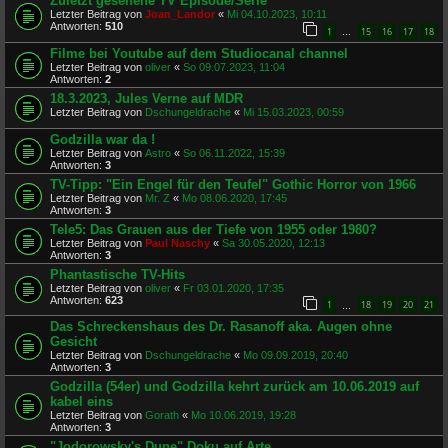
Zuletzt gesehene TV Episode/Serie
Letzter Beitrag von
Joan_Landor
«
Mi 04.10.2023, 10:11
Antworten:
510
1
15
16
17
18
…
Filme bei Youtube auf dem Studiocanal channel
Letzter Beitrag von
oliver
«
So 09.07.2023, 11:04
Antworten:
2
18.3.2023, Jules Verne auf MDR
Letzter Beitrag von
Dschungeldrache
«
Mi 15.03.2023, 00:59
Godzilla war da !
Letzter Beitrag von
Astro
«
So 06.11.2022, 15:39
Antworten:
3
TV-Tipp: "Ein Engel für den Teufel" Gothic Horror von 1966
Letzter Beitrag von
Mr. Z
«
Mo 08.06.2020, 17:45
Antworten:
3
Tele5: Das Grauen aus der Tiefe von 1955 oder 1980?
Letzter Beitrag von
Paul Naschy
«
Sa 30.05.2020, 12:13
Antworten:
3
Phantastische TV-Hits
Letzter Beitrag von
oliver
«
Fr 03.01.2020, 17:35
Antworten:
623
1
18
19
20
21
…
Das Schreckenshaus des Dr. Rasanoff aka. Augen ohne
Gesicht
Letzter Beitrag von
Dschungeldrache
«
Mo 09.09.2019, 20:40
Antworten:
3
Godzilla (54er) und Godzilla kehrt zurück am 10.06.2019 auf
kabel eins
Letzter Beitrag von
Gorath
«
Mo 10.06.2019, 19:28
Antworten:
3
"Jodorowsky's Dune" Doku auf Arte